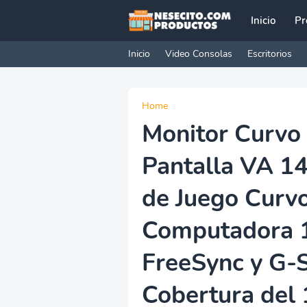
Inicio
Pr
Inicio
Video Consolas
Escritorios
Home
Monitor Curvo
Pantalla VA 1
de Juego Curv
Computadora 1
FreeSync y G-
Cobertura del