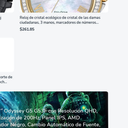
j
Reloj de cristal ecológico de cristal de las damas
ciudadanas, 3 manos, marcadores de números
romanos, dial de nácar
$261.85
orte de
ech
 Odyssey G5 G53F con Resolución QHD,
ización de 200Hz, Panel IPS, AMD
dor Negro, Cambio Automático de Fuente,