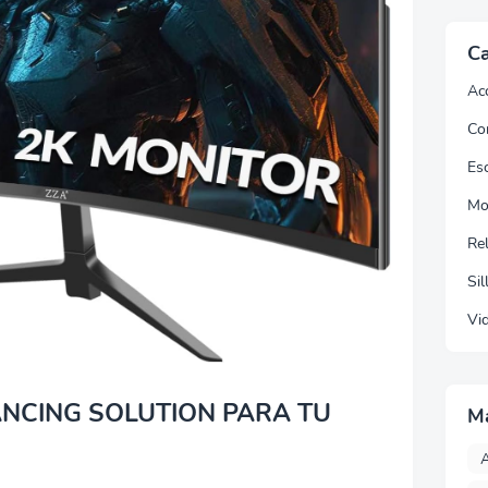
Ca
Ac
Co
Esc
Mo
Re
Sil
Vi
NCING SOLUTION PARA TU
M
A