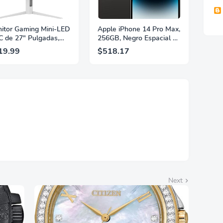
itor Gaming Mini-LED
Apple iPhone 14 Pro Max,
 de 27" Pulgadas,
256GB, Negro Espacial -
 2560×1440, 320Hz,
Desbloqueado
19.99
$518.17
 GtG, DisplayHDR,
(Renovado)
, Adaptive Sync, HDMI
 DisplayPort 1.4,
orte Ajustable en
ura, Garantía de 3
s Sin Puntos
llantes, Blanco,
7G4SLM/WS
Next