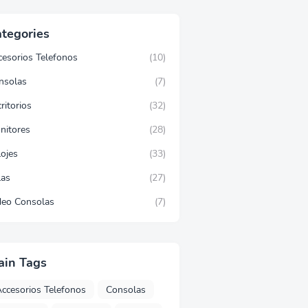
tegories
cesorios Telefonos
(10)
nsolas
(7)
ritorios
(32)
nitores
(28)
lojes
(33)
las
(27)
deo Consolas
(7)
ain Tags
ccesorios Telefonos
Consolas