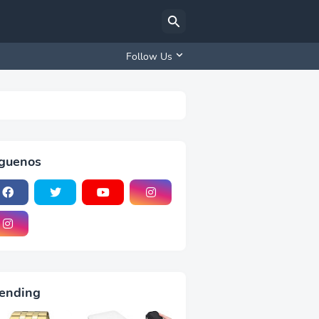
Follow Us
iguenos
ending