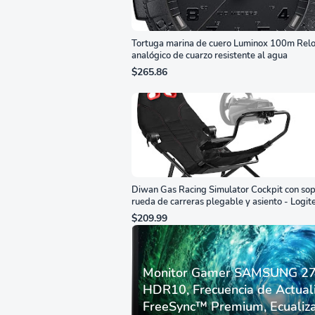
Tortuga marina de cuero Luminox 100m Relo
analógico de cuarzo resistente al agua
$265.86
Diwan Gas Racing Simulator Cockpit con sop
rueda de carreras plegable y asiento - Logit
G29/920/923/27/25, Thrustmaster
$209.99
T248/X/T300RS/T150/458/TX
Monitor Gamer SAMSUNG 27”
HDR10, Frecuencia de Actual
FreeSync™ Premium, Ecualiza