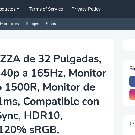
oductos
Terms of Service
Privacy Policy
Monitores
Relojes
Sillas
 ZZA de 32 Pulgadas,
S
440p a 165Hz, Monitor
o 1500R, Monitor de
ms, Compatible con
Sync, HDR10,
Tr
 120% sRGB,