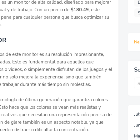
es un monitor de alta calidad, diseñado para mejorar
E
sual y de trabajo. Con un precio de
$180.49
, este
S
a pena para cualquier persona que busca optimizar su
o.
OR
Ne
s de este monitor es su resolución impresionante,
ladas. Esto es fundamental para aquellos que
Se
tos o videos, o simplemente disfrutan de los juegos y el
r no solo mejora la experiencia, sino que también
te trabajar durante más tiempo sin molestias.
cnología de última generación que garantiza colores
Esto hace que los colores se vean más realistas y
Ju
 creativos que necesitan una representación precisa de
ión de glare también es un aspecto notable, ya que
Ju
eden distraer o dificultar la concentración.
Ma