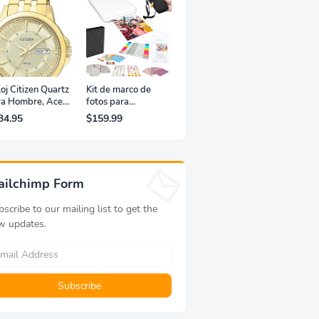
oj Citizen Quartz
Kit de marco de
ra Hombre, Acero
fotos para
xidable, Clásico,
impresora portátil
34.95
$159.99
rado
de fotografías y
vídeos Lifeprint
3x4,5 (blanca)
ailchimp Form
scribe to our mailing list to get the
w updates.