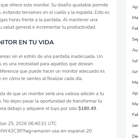
 que ofrece este monitor. Su diseño ajustable permite
Ap
, evitando tensiones en el cuello y la espalda. Esto es
Ma
rgas horas frente a la pantalla. Al mantener una
 salud general e incrementar tu productividad.
Fe
Se
ITOR EN TU VIDA
Au
areas sin el estrés de una pantalla inadecuada. Un
Ju
jo, es una necesidad para aquellos que desean
 diferencia que puede hacer un monitor adecuado es
Ju
y en cómo te sientes al finalizar cada día.
Ma
Ap
da de que un monitor sería una valiosa adición a tu
o. No dejes pasar la oportunidad de transformar tu
Ma
mira debajo y adquiere el tuyo por solo
$180.49
.
Fe
e Jun 25, 2026 06:40:31 UTC
Ja
0DMW42C3R?tag=amazon-usa-en-espanol-20
De