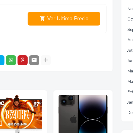
No
Ver Ultimo Precio
Oc
Se
Au
Ju
Ju
Ma
Ma
Fe
Ja
De