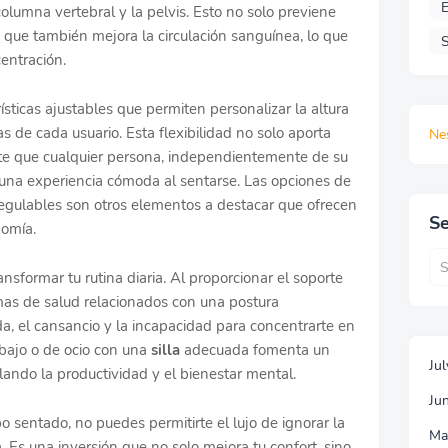
E
olumna vertebral y la pelvis. Esto no solo previene
 que también mejora la circulación sanguínea, lo que
S
entración.
sticas ajustables que permiten personalizar la altura
as de cada usuario. Esta flexibilidad no solo aporta
Ne
te que cualquier persona, independientemente de su
una experiencia cómoda al sentarse. Las opciones de
egulables son otros elementos a destacar que ofrecen
Se
nomía.
nsformar tu rutina diaria. Al proporcionar el soporte
mas de salud relacionados con una postura
a, el cansancio y la incapacidad para concentrarte en
abajo o de ocio con una
silla
adecuada fomenta un
Ju
lando la productividad y el bienestar mental.
Ju
 sentado, no puedes permitirte el lujo de ignorar la
Ma
 Es una inversión que no solo mejora tu confort, sino