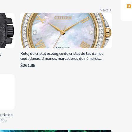
Next
j
Reloj de cristal ecológico de cristal de las damas
ciudadanas, 3 manos, marcadores de números
romanos, dial de nácar
$261.85
orte de
ech