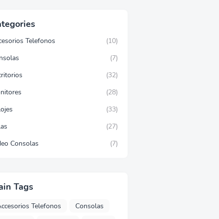
tegories
cesorios Telefonos
(10)
nsolas
(7)
ritorios
(32)
nitores
(28)
lojes
(33)
las
(27)
deo Consolas
(7)
ain Tags
ccesorios Telefonos
Consolas