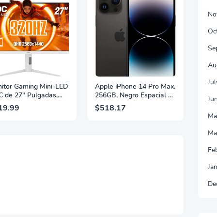
No
Oc
Se
Au
Ju
itor Gaming Mini-LED
Apple iPhone 14 Pro Max,
 de 27" Pulgadas,
256GB, Negro Espacial -
Ju
 2560×1440, 320Hz,
Desbloqueado
19.99
$518.17
 GtG, DisplayHDR,
(Renovado)
Ma
, Adaptive Sync, HDMI
 DisplayPort 1.4,
Ma
orte Ajustable en
ura, Garantía de 3
Fe
s Sin Puntos
llantes, Blanco,
Ja
7G4SLM/WS
De