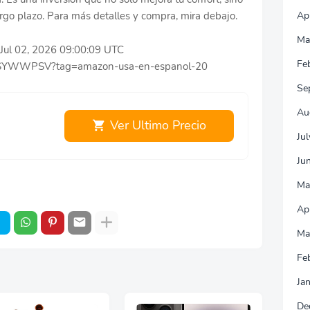
go plazo. Para más detalles y compra, mira debajo.
Ap
Ma
e Jul 02, 2026 09:00:09 UTC
Fe
09SYWWPSV?tag=amazon-usa-en-espanol-20
Se
Au
Ver Ultimo Precio
Ju
Ju
Ma
Ap
Ma
Fe
Ja
De