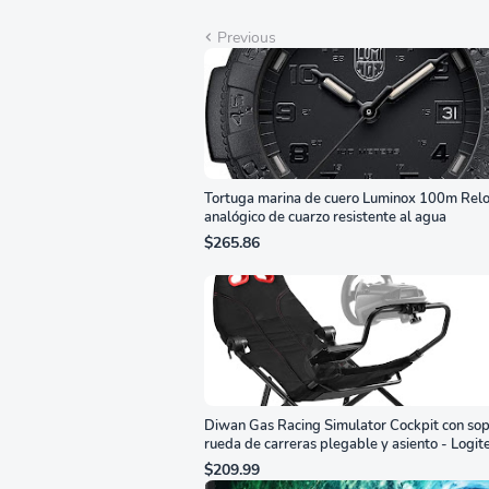
Previous
Tortuga marina de cuero Luminox 100m Relo
analógico de cuarzo resistente al agua
$265.86
Diwan Gas Racing Simulator Cockpit con sop
rueda de carreras plegable y asiento - Logit
G29/920/923/27/25, Thrustmaster
$209.99
T248/X/T300RS/T150/458/TX