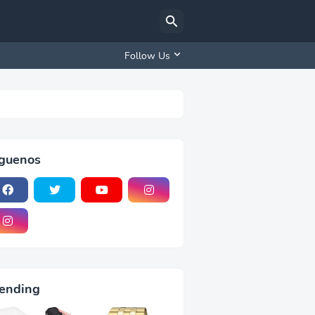
Follow Us
iguenos
ending