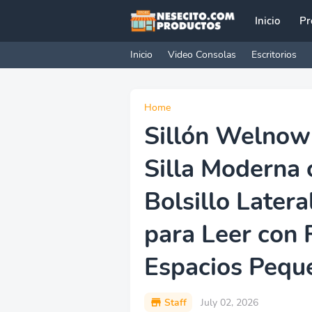
Inicio
Pr
Inicio
Video Consolas
Escritorios
Home
Sillón Welnow
Silla Moderna
Bolsillo Lateral
para Leer con 
Espacios Peque
Staff
July 02, 2026