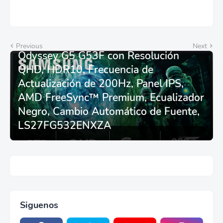
Monitor Gamer SAMSUNG 27”
Previous
Next
Odyssey G5 G53F con Resolución
QHD, HDR10, Frecuencia de
Actualización de 200Hz, Panel IPS,
AMD FreeSync™ Premium, Ecualizador
Negro, Cambio Automático de Fuente,
LS27FG532ENXZA
Siguenos