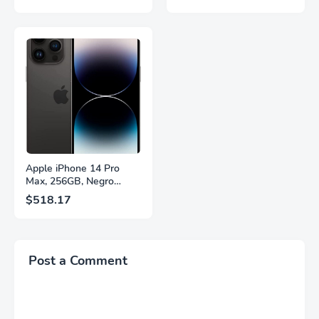
QHD, HDR10,
2560×1440, 320Hz, 1ms
Frecuencia de
GtG, DisplayHDR, IPS,
Actualización de 200Hz,
Adaptive Sync, HDMI
Panel IPS, AMD
2.1, DisplayPort 1.4,
FreeSync™ Premium,
Soporte Ajustable en
Ecualizador Negro,
Altura, Garantía de 3
Cambio Automático de
Años Sin Puntos
Fuente,
Brillantes, Blanco,
LS27FG532ENXZA
Q27G4SLM/WS
Apple iPhone 14 Pro
Max, 256GB, Negro
Espacial - Desbloqueado
$518.17
(Renovado)
Post a Comment