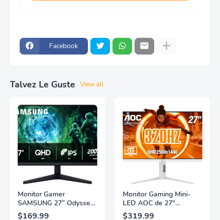
Facebook
Talvez Le Guste
View all
Monitor Gamer
Monitor Gaming Mini-
SAMSUNG 27” Odyssey
LED AOC de 27"
G5 G53F con Resolución
Pulgadas, QHD
$169.99
$319.99