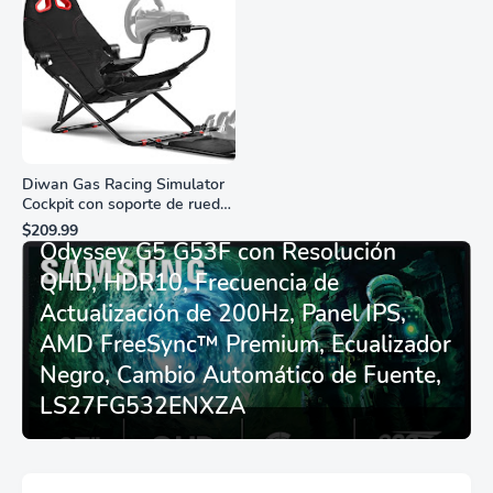
Diwan Gas Racing Simulator
Cockpit con soporte de rueda
Monitor Gamer SAMSUNG 27”
de carreras plegable y
$209.99
asiento - Logitech
Odyssey G5 G53F con Resolución
G29/920/923/27/25,
QHD, HDR10, Frecuencia de
Thrustmaster
T248/X/T300RS/T150/458/TX
Actualización de 200Hz, Panel IPS,
AMD FreeSync™ Premium, Ecualizador
Negro, Cambio Automático de Fuente,
LS27FG532ENXZA