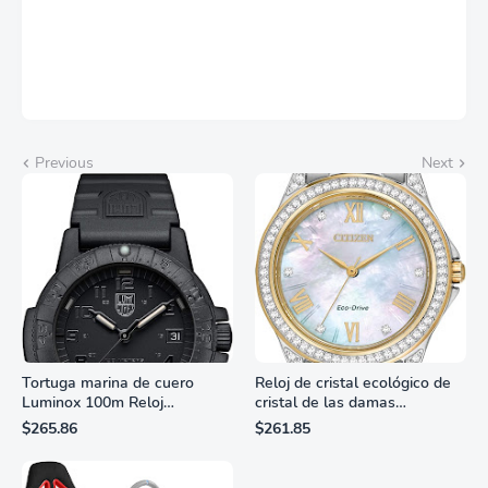
Previous
Next
Tortuga marina de cuero
Reloj de cristal ecológico de
Luminox 100m Reloj
cristal de las damas
analógico de cuarzo
ciudadanas, 3 manos,
$265.86
$261.85
resistente al agua
marcadores de números
romanos, dial de nácar