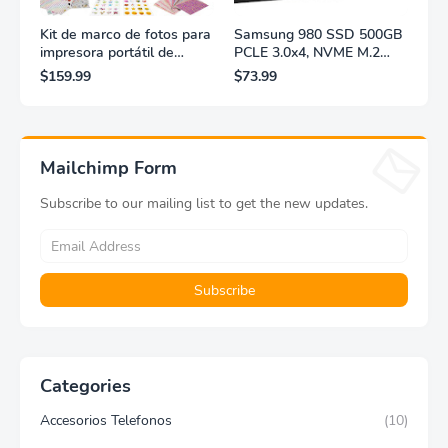
Kit de marco de fotos para
Samsung 980 SSD 500GB
impresora portátil de
PCLE 3.0x4, NVME M.2
fotografías y vídeos
2280, accionamiento sólido
$159.99
$73.99
Lifeprint 3x4,5 (blanca)
interno, almacenamiento
para PC, computadora
portátil, juegos, etc.,
tecnología HMB,
turbolighter inteligente,
Mailchimp Form
3,500MB/s, velocidad a
MZ-V8V500B/AM
Subscribe to our mailing list to get the new updates.
Categories
Accesorios Telefonos
(10)