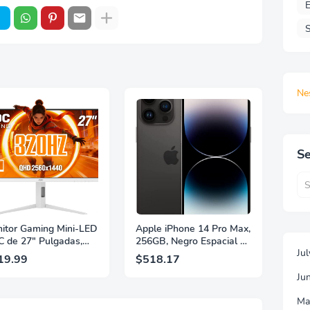
E
S
Ne
Se
itor Gaming Mini-LED
Apple iPhone 14 Pro Max,
 de 27" Pulgadas,
256GB, Negro Espacial -
Ju
 2560×1440, 320Hz,
Desbloqueado
19.99
$518.17
 GtG, DisplayHDR,
(Renovado)
Ju
, Adaptive Sync, HDMI
 DisplayPort 1.4,
Ma
orte Ajustable en