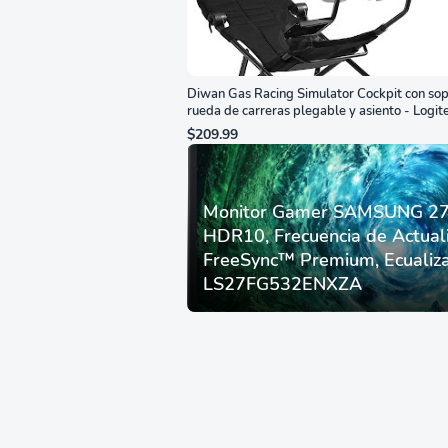
Diwan Gas Racing Simulator Cockpit con sop
rueda de carreras plegable y asiento - Logit
G29/920/923/27/25, Thrustmaster
$209.99
T248/X/T300RS/T150/458/TX
Monitor Gamer SAMSUNG 27”
HDR10, Frecuencia de Actual
FreeSync™ Premium, Ecualiza
LS27FG532ENXZA