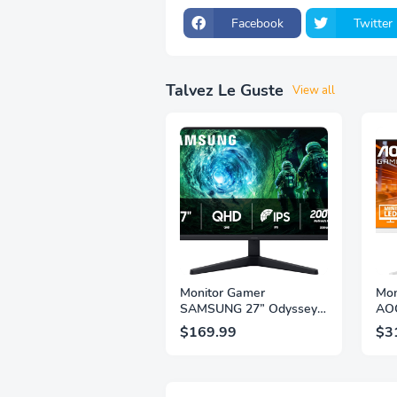
Facebook
Twitter
Talvez Le Guste
View all
Monitor Gamer
Mon
SAMSUNG 27” Odyssey
AOC
G5 G53F con Resolución
QHD
$169.99
$3
QHD, HDR10, Frecuencia
1ms
de Actualización de
IPS
200Hz, Panel IPS, AMD
2.1,
FreeSync™ Premium,
Sop