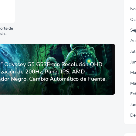
No
Oc
orte de
Se
ech
Au
Ju
Ju
 Odyssey G5 G53F con Resolución QHD,
ización de 200Hz, Panel IPS, AMD
Ma
dor Negro, Cambio Automático de Fuente,
Ma
Fe
Ja
De