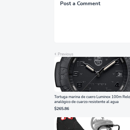
Ecualizador Negro,
Alt
Post a Comment
Cambio Automático de
Año
Fuente,
Bri
LS27FG532ENXZA
Q2
Previous
Tortuga marina de cuero Luminox 100m Relo
analógico de cuarzo resistente al agua
$265.86