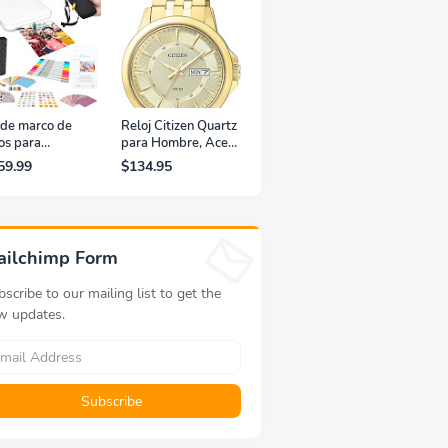
 de marco de
Reloj Citizen Quartz
os para
para Hombre, Acero
resora portátil
Inoxidable, Clásico,
59.99
$134.95
fotografías y
Dorado
eos Lifeprint
,5 (blanca)
ailchimp Form
scribe to our mailing list to get the
w updates.