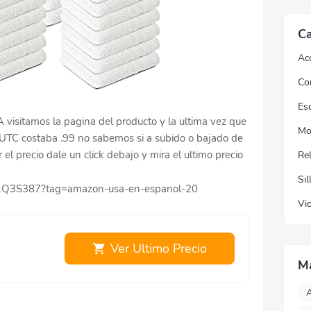
Ca
Ac
Co
Esc
visitamos la pagina del producto y la ultima vez que
Mo
 UTC costaba .99 no sabemos si a subido o bajado de
r el precio dale un click debajo y mira el ultimo precio
Re
Sil
91Q3S387?tag=amazon-usa-en-espanol-20
Vi
Ver Ultimo Precio
M
A