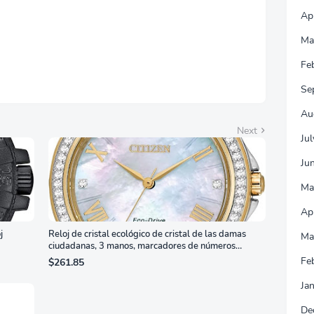
ura, Garantía de 3
Ap
s Sin Puntos
llantes, Blanco,
Ma
7G4SLM/WS
Fe
Se
Au
Next
Ju
Ju
Ma
Ap
j
Reloj de cristal ecológico de cristal de las damas
Ma
ciudadanas, 3 manos, marcadores de números
romanos, dial de nácar
Fe
$261.85
Ja
De