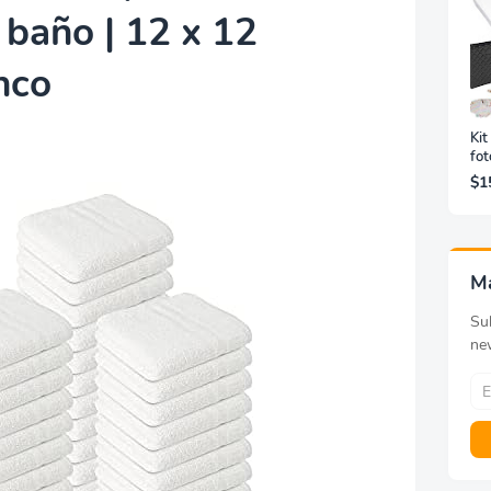
 baño | 12 x 12
nco
Kit
fot
imp
$1
de 
víd
3x4
M
Sub
ne