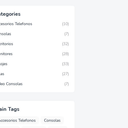
tegories
cesorios Telefonos
(10)
nsolas
(7)
ritorios
(32)
nitores
(28)
lojes
(33)
las
(27)
deo Consolas
(7)
ain Tags
ccesorios Telefonos
Consolas