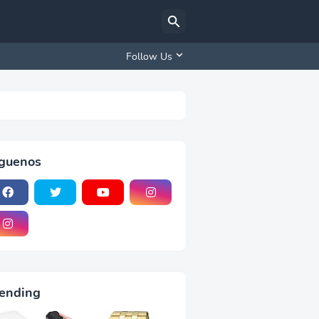
Follow Us
iguenos
ending