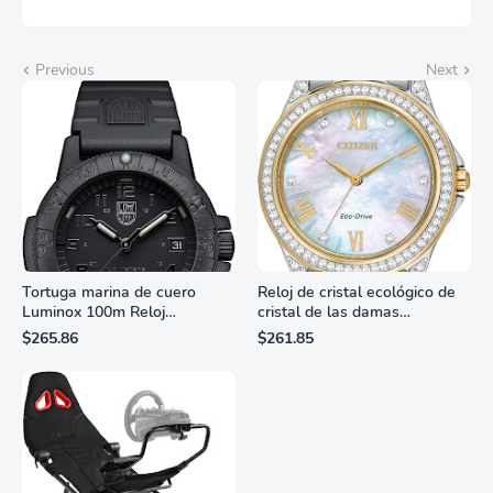
Previous
Next
Tortuga marina de cuero
Reloj de cristal ecológico de
Luminox 100m Reloj
cristal de las damas
analógico de cuarzo
ciudadanas, 3 manos,
$265.86
$261.85
resistente al agua
marcadores de números
romanos, dial de nácar