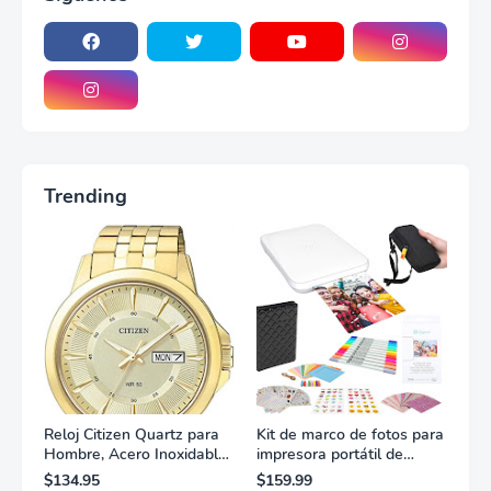
Trending
Reloj Citizen Quartz para
Kit de marco de fotos para
Hombre, Acero Inoxidable,
impresora portátil de
Clásico, Dorado
fotografías y vídeos
$134.95
$159.99