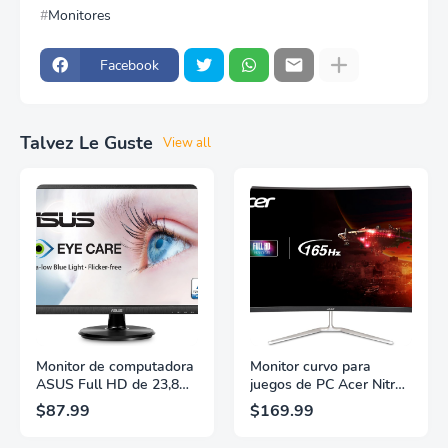
Monitores
Facebook
Talvez Le Guste
View all
Monitor de computadora
Monitor curvo para
ASUS Full HD de 23,8
juegos de PC Acer Nitro
pulgadas, 1080p, HDMI,
31.5" FHD 1920 x 1080
$87.99
$169.99
VGA, cuidado de la vista,
1500R | AMD FreeSync
ángulo de visión amplio
Premium | Actualización