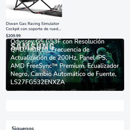
Diwan Gas Racing Simulator
Cockpit con soporte de rueda
Monitor Gamer SAMSUNG 27”
de carreras plegable y
$209.99
asiento - Logitech
Odyssey G5 G53F con Resolución
G29/920/923/27/25,
QHD, HDR10, Frecuencia de
Thrustmaster
T248/X/T300RS/T150/458/TX
Actualización de 200Hz, Panel IPS,
AMD FreeSync™ Premium, Ecualizador
Negro, Cambio Automático de Fuente,
LS27FG532ENXZA
Siguenos