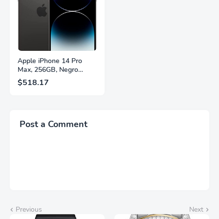
Fuente,
Brillantes, Blanco,
LS27FG532ENXZA
Q27G4SLM/WS
Apple iPhone 14 Pro
Max, 256GB, Negro
Espacial - Desbloqueado
$518.17
(Renovado)
Post a Comment
Previous
Next