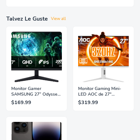
Talvez Le Guste
View all
Monitor Gamer
Monitor Gaming Mini-
SAMSUNG 27” Odyssey
LED AOC de 27"
G5 G53F con Resolución
Pulgadas, QHD
$169.99
$319.99
QHD, HDR10,
2560×1440, 320Hz, 1ms
Frecuencia de
GtG, DisplayHDR, IPS,
Actualización de 200Hz,
Adaptive Sync, HDMI
Panel IPS, AMD
2.1, DisplayPort 1.4,
FreeSync™ Premium,
Soporte Ajustable en
Ecualizador Negro,
Altura, Garantía de 3
Cambio Automático de
Años Sin Puntos