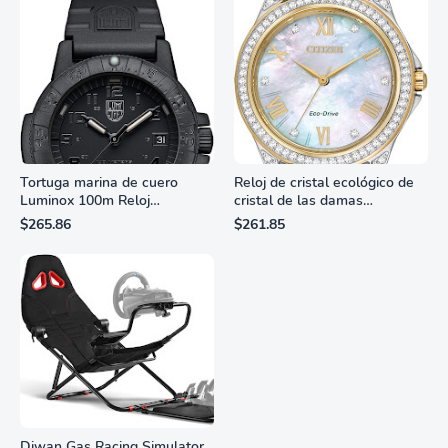
Tortuga marina de cuero
Reloj de cristal ecológico de
Luminox 100m Reloj
cristal de las damas
analógico de cuarzo
ciudadanas, 3 manos,
$265.86
$261.85
resistente al agua
marcadores de números
romanos, dial de nácar
Diwan Gas Racing Simulator