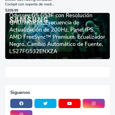
Cockpit con soporte de rueda
Monitor Gamer SAMSUNG 27”
de carreras plegable y
$209.99
asiento - Logitech
Odyssey G5 G53F con Resolución
G29/920/923/27/25,
QHD, HDR10, Frecuencia de
Thrustmaster
T248/X/T300RS/T150/458/TX
Actualización de 200Hz, Panel IPS,
AMD FreeSync™ Premium, Ecualizador
Negro, Cambio Automático de Fuente,
LS27FG532ENXZA
Siguenos