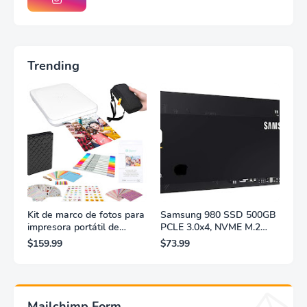
Trending
Kit de marco de fotos para
Samsung 980 SSD 500GB
impresora portátil de
PCLE 3.0x4, NVME M.2
fotografías y vídeos
2280, accionamiento sólido
$159.99
$73.99
Lifeprint 3x4,5 (blanca)
interno, almacenamiento
para PC, computadora
portátil, juegos, etc.,
tecnología HMB,
turbolighter inteligente,
Mailchimp Form