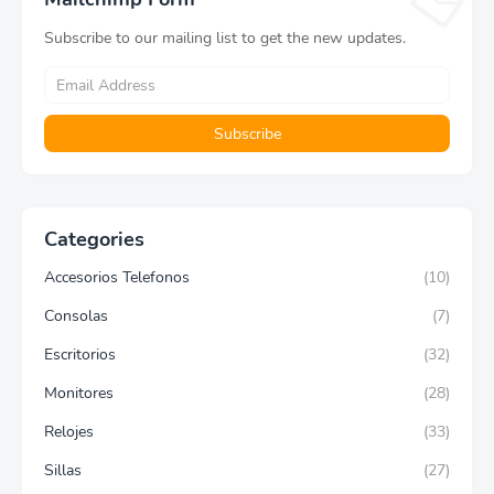
3,500MB/s, velocidad a
MZ-V8V500B/AM
Subscribe to our mailing list to get the new updates.
Categories
Accesorios Telefonos
(10)
Consolas
(7)
Escritorios
(32)
Monitores
(28)
Relojes
(33)
Sillas
(27)