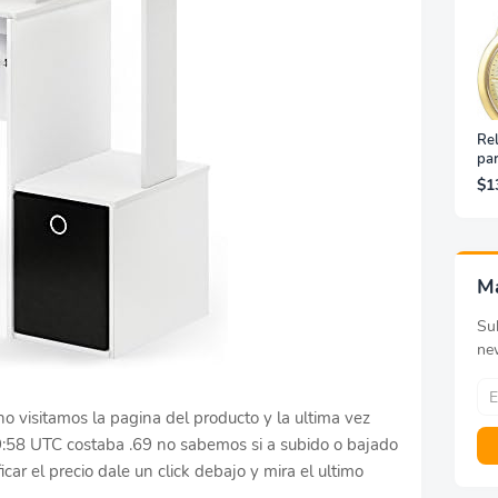
Rel
pa
Ino
$1
Do
M
Sub
ne
no visitamos la pagina del producto y la ultima vez
9:58 UTC costaba .69 no sabemos si a subido o bajado
icar el precio dale un click debajo y mira el ultimo