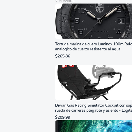
Previous
Tortuga marina de cuero Luminox 100m Relo
analógico de cuarzo resistente al agua
$265.86
Diwan Gas Racing Simulator Cockpit con sop
rueda de carreras plegable y asiento - Logit
G29/920/923/27/25, Thrustmaster
$209.99
T248/X/T300RS/T150/458/TX