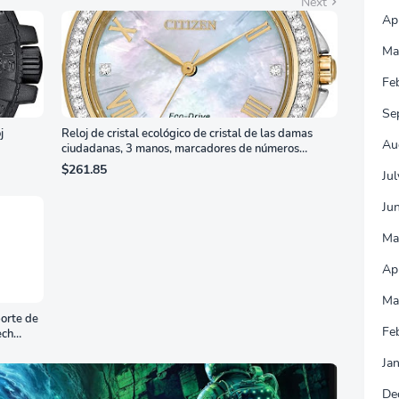
Next
Ap
Ma
Fe
Se
j
Reloj de cristal ecológico de cristal de las damas
Au
ciudadanas, 3 manos, marcadores de números
romanos, dial de nácar
$261.85
Ju
Ju
Ma
Ap
Ma
orte de
Fe
ech
Ja
De