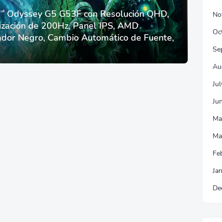
 Odyssey G5 G53F con Resolución QHD,
No
ización de 200Hz, Panel IPS, AMD
Oc
dor Negro, Cambio Automático de Fuente,
Se
Au
Ju
Ju
Ma
Ma
Fe
Ja
De