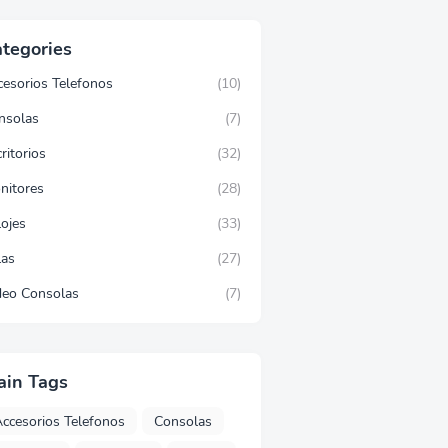
tegories
cesorios Telefonos
(10)
nsolas
(7)
ritorios
(32)
nitores
(28)
lojes
(33)
las
(27)
deo Consolas
(7)
ain Tags
ccesorios Telefonos
Consolas