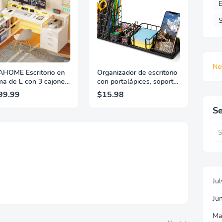
E
S
Ne
AHOME Escritorio en
Organizador de escritorio
ma de L con 3 cajones,
con portalápices, soporte
ritorio de esquina de
para teléfono, notas
99.99
$15.98
pulgadas con toma de
adhesivas y
riente y luz LED,
almacenamiento de clips
Se
hivador y soporte para
de papel, carrito de
resora, escritorio en
accesorios para el hogar
ma de L para oficina
y la oficina DIY
casa, color blanco
Ju
Ju
Ma