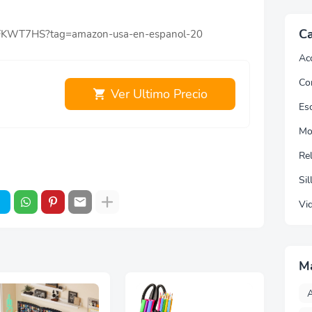
Ca
07FKWT7HS?tag=amazon-usa-en-espanol-20
Ac
Co
Ver Ultimo Precio
Esc
Mo
Re
Sil
Vi
M
A