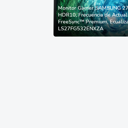
Monitor Gamer SAMSUNG 27”
HDR10, Frecuencia de Actual
FreeSync™ Premium, Ecualiza
LS27FG532ENXZA