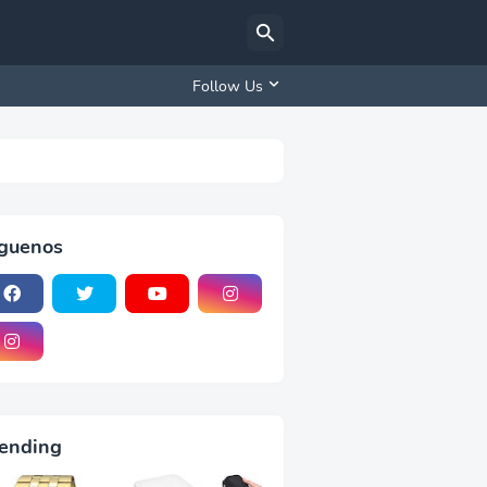
Follow Us
iguenos
ending