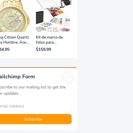
oj Citizen Quartz
Kit de marco de
ra Hombre, Acero
fotos para
xidable, Clásico,
impresora portátil
34.95
$159.99
rado
de fotografías y
vídeos Lifeprint
3x4,5 (blanca)
ailchimp Form
scribe to our mailing list to get the
w updates.