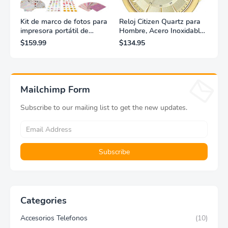
Kit de marco de fotos para
Reloj Citizen Quartz para
impresora portátil de
Hombre, Acero Inoxidable,
fotografías y vídeos
Clásico, Dorado
$159.99
$134.95
Lifeprint 3x4,5 (blanca)
Mailchimp Form
Subscribe to our mailing list to get the new updates.
Categories
Accesorios Telefonos
(10)