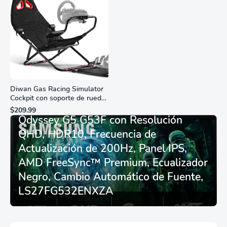
Diwan Gas Racing Simulator
Cockpit con soporte de rueda
Monitor Gamer SAMSUNG 27”
de carreras plegable y
$209.99
asiento - Logitech
Odyssey G5 G53F con Resolución
G29/920/923/27/25,
QHD, HDR10, Frecuencia de
Thrustmaster
T248/X/T300RS/T150/458/TX
Actualización de 200Hz, Panel IPS,
AMD FreeSync™ Premium, Ecualizador
Negro, Cambio Automático de Fuente,
LS27FG532ENXZA