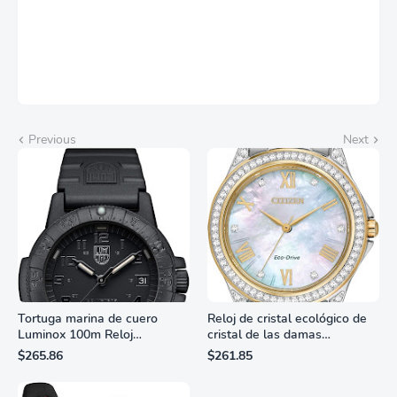
Previous
Next
Tortuga marina de cuero
Reloj de cristal ecológico de
Luminox 100m Reloj
cristal de las damas
analógico de cuarzo
ciudadanas, 3 manos,
$265.86
$261.85
resistente al agua
marcadores de números
romanos, dial de nácar