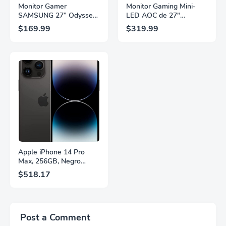
Monitor Gamer
Monitor Gaming Mini-
SAMSUNG 27” Odyssey
LED AOC de 27"
G5 G53F con Resolución
Pulgadas, QHD
$169.99
$319.99
QHD, HDR10,
2560×1440, 320Hz, 1ms
Frecuencia de
GtG, DisplayHDR, IPS,
Actualización de 200Hz,
Adaptive Sync, HDMI
Panel IPS, AMD
2.1, DisplayPort 1.4,
FreeSync™ Premium,
Soporte Ajustable en
Ecualizador Negro,
Altura, Garantía de 3
Cambio Automático de
Años Sin Puntos
Fuente,
Brillantes, Blanco,
LS27FG532ENXZA
Q27G4SLM/WS
Apple iPhone 14 Pro
Max, 256GB, Negro
Espacial - Desbloqueado
$518.17
(Renovado)
Post a Comment