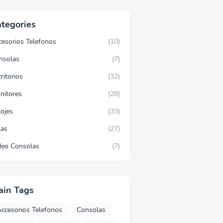
tegories
cesorios Telefonos
(10)
nsolas
(7)
ritorios
(32)
nitores
(28)
lojes
(33)
las
(27)
deo Consolas
(7)
ain Tags
ccesorios Telefonos
Consolas