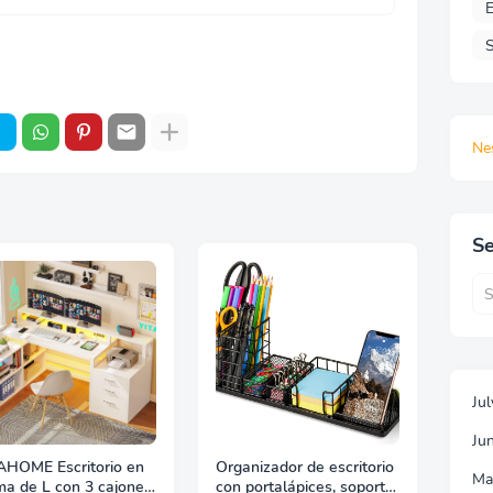
E
S
Ne
Se
Ju
Ju
AHOME Escritorio en
Organizador de escritorio
Ma
ma de L con 3 cajones,
con portalápices, soporte