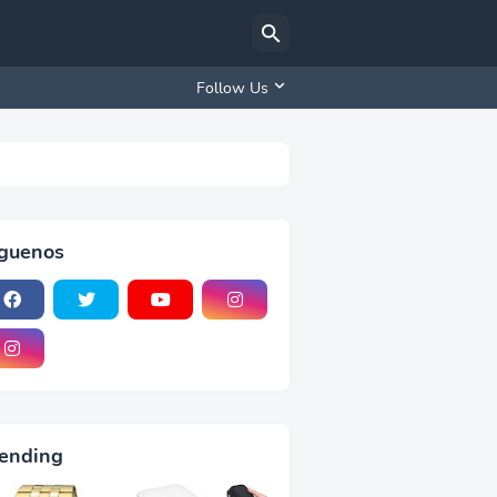
Follow Us
iguenos
ending