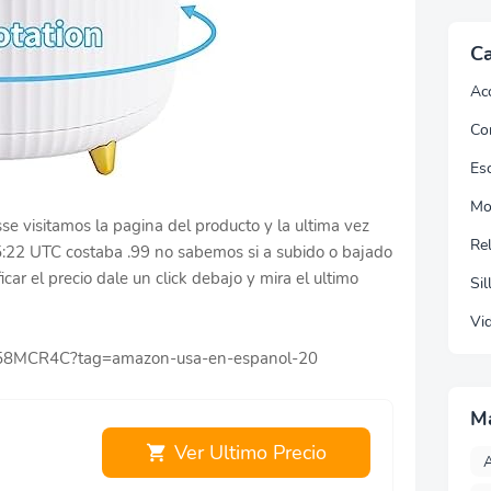
Ca
Ac
Co
Esc
Mo
se visitamos la pagina del producto y la ultima vez
Re
5:22 UTC costaba .99 no sabemos si a subido o bajado
icar el precio dale un click debajo y mira el ultimo
Sil
Vi
0C58MCR4C?tag=amazon-usa-en-espanol-20
M
Ver Ultimo Precio
A