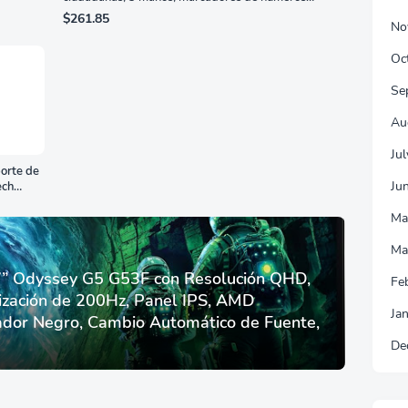
romanos, dial de nácar
$261.85
No
Oc
Se
Au
Ju
orte de
Ju
ech
Ma
Ma
 Odyssey G5 G53F con Resolución QHD,
Fe
ización de 200Hz, Panel IPS, AMD
Ja
dor Negro, Cambio Automático de Fuente,
De