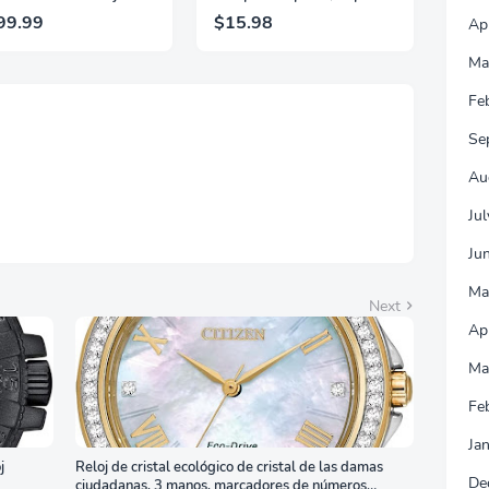
ritorio de esquina de
para teléfono, notas
99.99
$15.98
Ap
pulgadas con toma de
adhesivas y
riente y luz LED,
almacenamiento de clips
Ma
hivador y soporte para
de papel, carrito de
resora, escritorio en
accesorios para el hogar
Fe
ma de L para oficina
y la oficina DIY
casa, color blanco
Se
Au
Ju
Ju
Ma
Next
Ap
Ma
Fe
Ja
j
Reloj de cristal ecológico de cristal de las damas
De
ciudadanas, 3 manos, marcadores de números