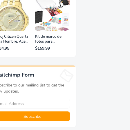
oj Citizen Quartz
Kit de marco de
ra Hombre, Acero
fotos para
xidable, Clásico,
impresora portátil
34.95
$159.99
rado
de fotografías y
vídeos Lifeprint
3x4,5 (blanca)
ailchimp Form
scribe to our mailing list to get the
w updates.