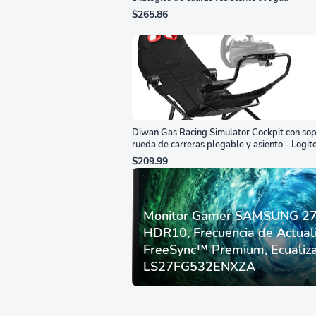
$265.86
Diwan Gas Racing Simulator Cockpit con sop
rueda de carreras plegable y asiento - Logit
G29/920/923/27/25, Thrustmaster
$209.99
T248/X/T300RS/T150/458/TX
Monitor Gamer SAMSUNG 27”
HDR10, Frecuencia de Actual
FreeSync™ Premium, Ecualiza
LS27FG532ENXZA