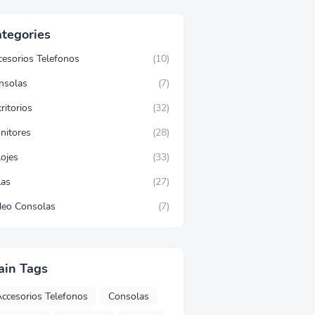
tegories
cesorios Telefonos
(10)
nsolas
(7)
ritorios
(32)
nitores
(28)
lojes
(33)
las
(27)
deo Consolas
(7)
ain Tags
ccesorios Telefonos
Consolas