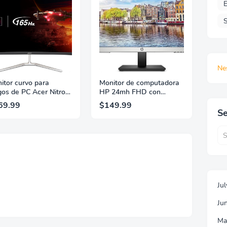
E
S
Ne
itor curvo para
Monitor de computadora
gos de PC Acer Nitro
HP 24mh FHD con
5" FHD 1920 x 1080
pantalla IPS de 23,8
69.99
$149.99
0R | AMD FreeSync
pulgadas (1080p) -
Se
mium | Actualización
Altavoces integrados y
hasta 165 Hz | 1 ms
soporte VESA - Ajuste de
 | Montaje VESA |
altura/inclinación para
10 | 1 x Display Port
una visualización
 y 2 x HDMI 1.4 |
ergonómica - HDMI y
320Q Pbiipx
DisplayPort -
(1D0J9AA#ABA)
Ju
Ju
Ma