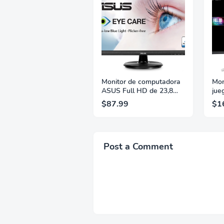
Monitor de computadora
Mon
ASUS Full HD de 23,8
jue
pulgadas, 1080p, HDMI,
31.
$87.99
$1
VGA, cuidado de la vista,
150
ángulo de visión amplio
Pre
de 178° - VA249HE,
de 
negro
VRB
HDR
Post a Comment
1.2
EDA