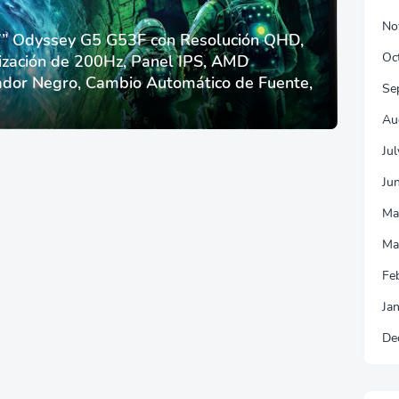
No
 Odyssey G5 G53F con Resolución QHD,
Oc
ización de 200Hz, Panel IPS, AMD
dor Negro, Cambio Automático de Fuente,
Se
Au
Ju
Ju
Ma
Ma
Fe
Ja
De