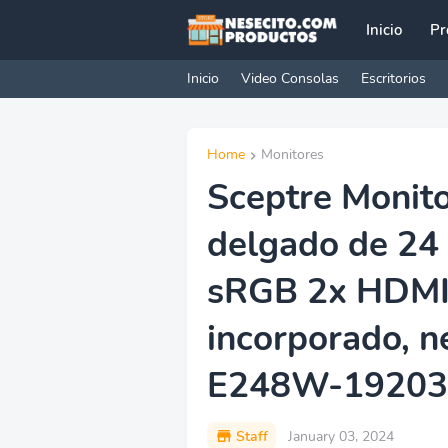
Inicio
Pr
Inicio
Video Consolas
Escritorios
Home
Monitores
Sceptre Monito
delgado de 24
sRGB 2x HDMI
incorporado, n
E248W-19203
Staff
January 03, 2024