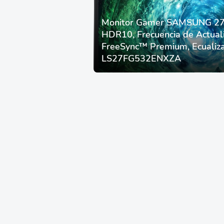
Monitor Gamer SAMSUNG 27”
HDR10, Frecuencia de Actual
FreeSync™ Premium, Ecualiza
LS27FG532ENXZA