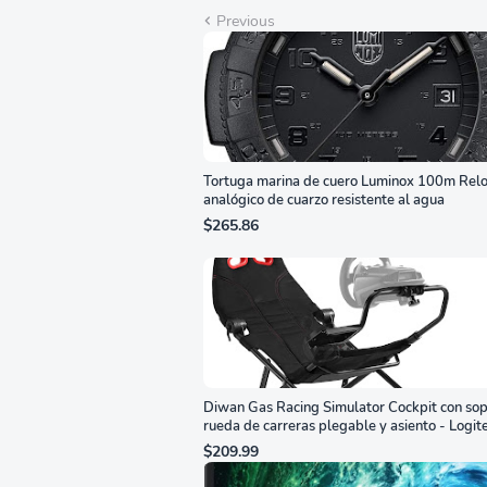
Previous
Tortuga marina de cuero Luminox 100m Relo
analógico de cuarzo resistente al agua
$265.86
Diwan Gas Racing Simulator Cockpit con sop
rueda de carreras plegable y asiento - Logit
G29/920/923/27/25, Thrustmaster
$209.99
T248/X/T300RS/T150/458/TX