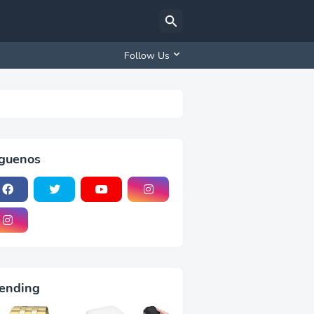
Follow Us
iguenos
ending