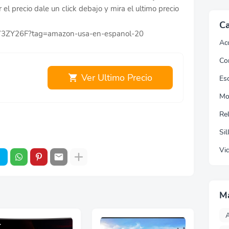
r el precio dale un click debajo y mira el ultimo precio
Ca
773ZY26F?tag=amazon-usa-en-espanol-20
Ac
Co
Ver Ultimo Precio
Esc
Mo
Re
Sil
Vi
M
A