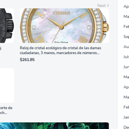
Next
Ap
Ma
Fe
Se
Au
j
Reloj de cristal ecológico de cristal de las damas
ciudadanas, 3 manos, marcadores de números
Ju
romanos, dial de nácar
$261.85
Ju
Ma
Ap
Ma
Fe
orte de
ech
Ja
De