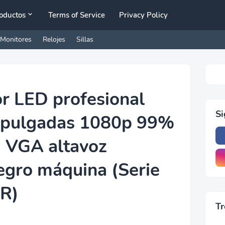
oductos
Terms of Service
Privacy Policy
Monitores
Relojes
Sillas
r LED profesional
S
 pulgadas 1080p 99%
 VGA altavoz
egro máquina (Serie
R)
Tr