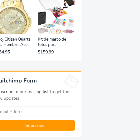
oj Citizen Quartz
Kit de marco de
ra Hombre, Acero
fotos para
xidable, Clásico,
impresora portátil
34.95
$159.99
rado
de fotografías y
vídeos Lifeprint
3x4,5 (blanca)
ailchimp Form
scribe to our mailing list to get the
w updates.