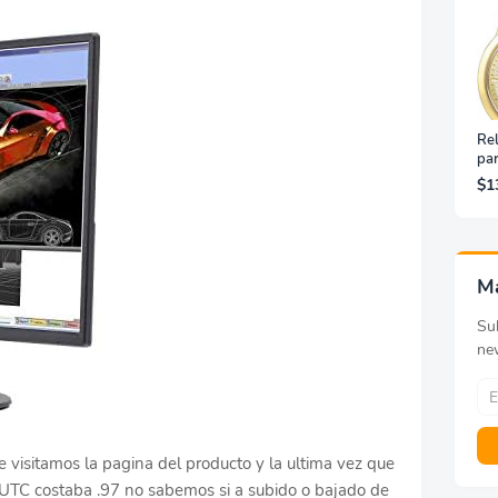
Rel
pa
Ino
$1
Do
M
Sub
ne
 visitamos la pagina del producto y la ultima vez que
 UTC costaba .97 no sabemos si a subido o bajado de