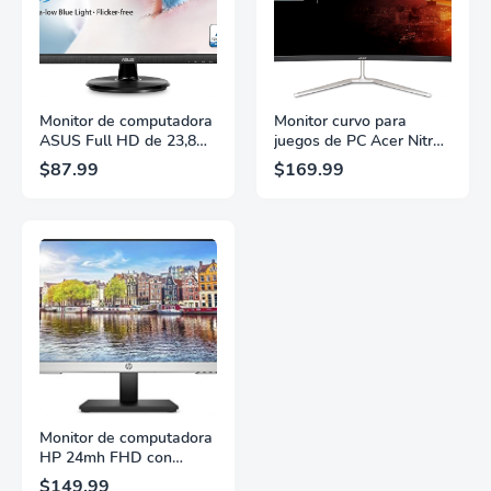
Monitor de computadora
Monitor curvo para
ASUS Full HD de 23,8
juegos de PC Acer Nitro
pulgadas, 1080p, HDMI,
31.5" FHD 1920 x 1080
$87.99
$169.99
VGA, cuidado de la vista,
1500R | AMD FreeSync
ángulo de visión amplio
Premium | Actualización
de 178° - VA249HE,
de hasta 165 Hz | 1 ms
negro
VRB | Montaje VESA |
HDR10 | 1 x Display Port
1.2 y 2 x HDMI 1.4 |
EDA320Q Pbiipx
Monitor de computadora
HP 24mh FHD con
pantalla IPS de 23,8
$149.99