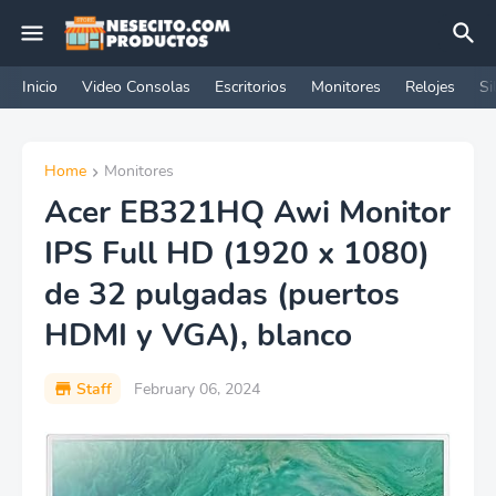
Inicio
Video Consolas
Escritorios
Monitores
Relojes
Si
Home
Monitores
Acer EB321HQ Awi Monitor
IPS Full HD (1920 x 1080)
de 32 pulgadas (puertos
HDMI y VGA), blanco
Staff
February 06, 2024