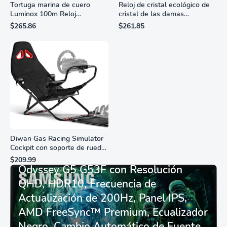
Tortuga marina de cuero
Reloj de cristal ecológico de
Luminox 100m Reloj
cristal de las damas
analógico de cuarzo
ciudadanas, 3 manos,
$265.86
$261.85
resistente al agua
marcadores de números
romanos, dial de nácar
Diwan Gas Racing Simulator
Cockpit con soporte de rueda
Monitor Gamer SAMSUNG 27”
de carreras plegable y
$209.99
asiento - Logitech
Odyssey G5 G53F con Resolución
G29/920/923/27/25,
QHD, HDR10, Frecuencia de
Thrustmaster
T248/X/T300RS/T150/458/TX
Actualización de 200Hz, Panel IPS,
AMD FreeSync™ Premium, Ecualizador
Negro, Cambio Automático de Fuente,