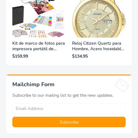
Kit de marco de fotos para
Reloj Citizen Quartz para
impresora portátil de
Hombre, Acero Inoxidable,
fotografías y vídeos
Clásico, Dorado
$159.99
$134.95
Lifeprint 3x4,5 (blanca)
Mailchimp Form
Subscribe to our mailing list to get the new updates.