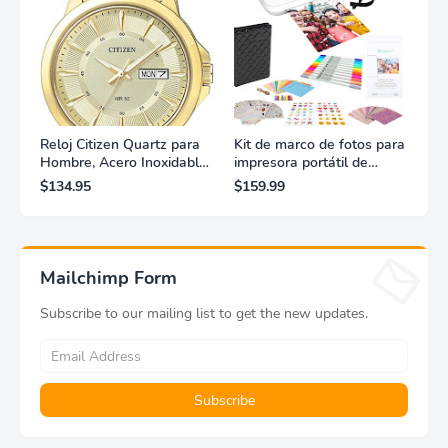
Reloj Citizen Quartz para
Kit de marco de fotos para
Hombre, Acero Inoxidable,
impresora portátil de
Clásico, Dorado
fotografías y vídeos
$134.95
$159.99
Lifeprint 3x4,5 (blanca)
Mailchimp Form
Subscribe to our mailing list to get the new updates.