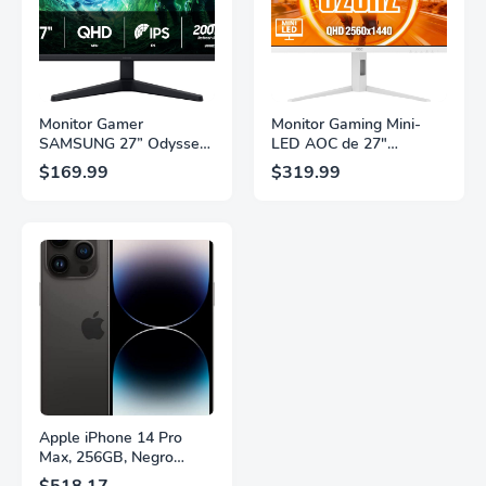
Monitor Gamer
Monitor Gaming Mini-
SAMSUNG 27” Odyssey
LED AOC de 27"
G5 G53F con Resolución
Pulgadas, QHD
$169.99
$319.99
QHD, HDR10,
2560×1440, 320Hz, 1ms
Frecuencia de
GtG, DisplayHDR, IPS,
Actualización de 200Hz,
Adaptive Sync, HDMI
Panel IPS, AMD
2.1, DisplayPort 1.4,
FreeSync™ Premium,
Soporte Ajustable en
Ecualizador Negro,
Altura, Garantía de 3
Cambio Automático de
Años Sin Puntos
Fuente,
Brillantes, Blanco,
LS27FG532ENXZA
Q27G4SLM/WS
Apple iPhone 14 Pro
Max, 256GB, Negro
Espacial - Desbloqueado