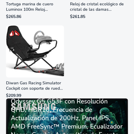
Tortuga marina de cuero
Reloj de cristal ecológico de
Luminox 100m Reloj
cristal de las damas
analógico de cuarzo
ciudadanas, 3 manos,
$265.86
$261.85
resistente al agua
marcadores de números
romanos, dial de nácar
Diwan Gas Racing Simulator
Cockpit con soporte de rueda
Monitor Gamer SAMSUNG 27”
de carreras plegable y
$209.99
asiento - Logitech
Odyssey G5 G53F con Resolución
G29/920/923/27/25,
QHD, HDR10, Frecuencia de
Thrustmaster
T248/X/T300RS/T150/458/TX
Actualización de 200Hz, Panel IPS,
AMD FreeSync™ Premium, Ecualizador