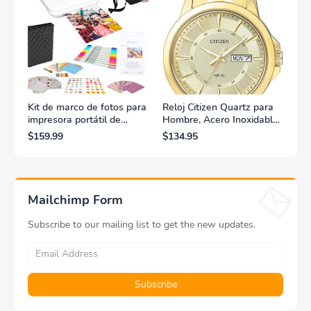
Kit de marco de fotos para
Reloj Citizen Quartz para
impresora portátil de
Hombre, Acero Inoxidable,
fotografías y vídeos
Clásico, Dorado
$159.99
$134.95
Lifeprint 3x4,5 (blanca)
Mailchimp Form
Subscribe to our mailing list to get the new updates.