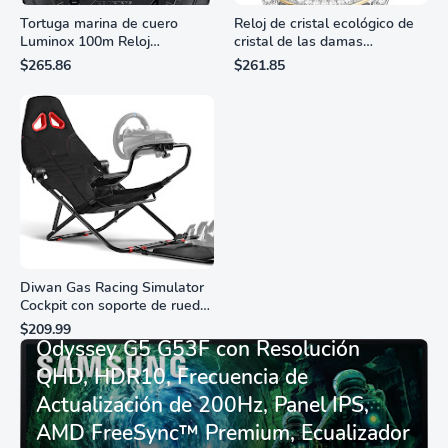
Tortuga marina de cuero
Reloj de cristal ecológico de
Luminox 100m Reloj
cristal de las damas
analógico de cuarzo
ciudadanas, 3 manos,
$265.86
$261.85
resistente al agua
marcadores de números
romanos, dial de nácar
Diwan Gas Racing Simulator
Cockpit con soporte de rueda
Monitor Gamer SAMSUNG 27”
de carreras plegable y
$209.99
asiento - Logitech
Odyssey G5 G53F con Resolución
G29/920/923/27/25,
QHD, HDR10, Frecuencia de
Thrustmaster
T248/X/T300RS/T150/458/TX
Actualización de 200Hz, Panel IPS,
AMD FreeSync™ Premium, Ecualizador