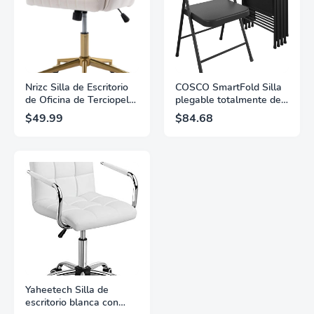
Nrizc Silla de Escritorio
COSCO SmartFold Silla
de Oficina de Terciopelo,
plegable totalmente de
Silla de Escritorio de
acero, paquete de 4,
$49.99
$84.68
Oficina Tapizada con
negro
Rueda Giratoria
Ajustable, Silla de
Oficina Ergonómica para
Sala de Estar,
Dormitorio, Oficina,
Estudio de Tocador
(Beige)
Yaheetech Silla de
escritorio blanca con