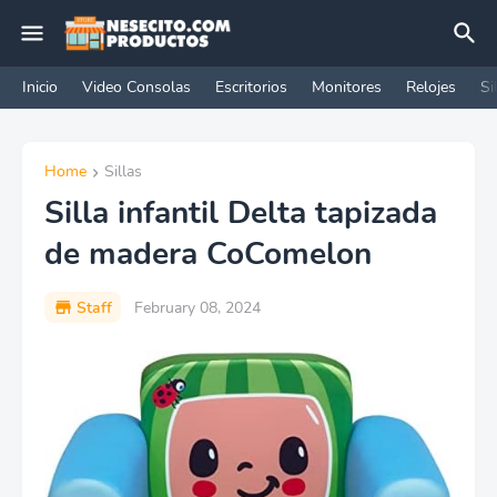
Inicio
Video Consolas
Escritorios
Monitores
Relojes
Si
Home
Sillas
Silla infantil Delta tapizada
de madera CoComelon
Staff
February 08, 2024