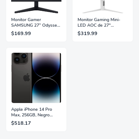
Monitor Gamer
Monitor Gaming Mini-
SAMSUNG 27” Odyssey
LED AOC de 27"
G5 G53F con Resolución
Pulgadas, QHD
$169.99
$319.99
QHD, HDR10,
2560×1440, 320Hz, 1ms
Frecuencia de
GtG, DisplayHDR, IPS,
Actualización de 200Hz,
Adaptive Sync, HDMI
Panel IPS, AMD
2.1, DisplayPort 1.4,
FreeSync™ Premium,
Soporte Ajustable en
Ecualizador Negro,
Altura, Garantía de 3
Cambio Automático de
Años Sin Puntos
Fuente,
Brillantes, Blanco,
LS27FG532ENXZA
Q27G4SLM/WS
Apple iPhone 14 Pro
Max, 256GB, Negro
Espacial - Desbloqueado
$518.17
(Renovado)