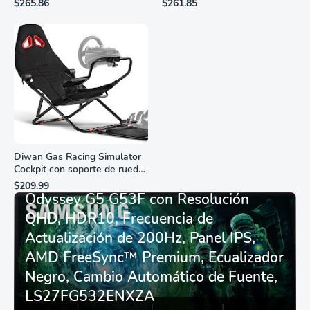
$265.86
$261.85
resistente al agua
marcadores de números
romanos, dial de nácar
Diwan Gas Racing Simulator
Cockpit con soporte de rueda
Monitor Gamer SAMSUNG 27”
de carreras plegable y
$209.99
asiento - Logitech
Odyssey G5 G53F con Resolución
G29/920/923/27/25,
QHD, HDR10, Frecuencia de
Thrustmaster
T248/X/T300RS/T150/458/TX
Actualización de 200Hz, Panel IPS,
AMD FreeSync™ Premium, Ecualizador
Negro, Cambio Automático de Fuente,
LS27FG532ENXZA