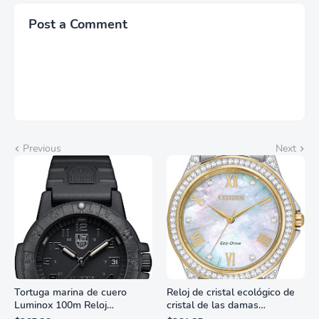
Post a Comment
Previous
Next
Tortuga marina de cuero
Reloj de cristal ecológico de
Luminox 100m Reloj
cristal de las damas
analógico de cuarzo
ciudadanas, 3 manos,