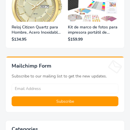
Reloj Citizen Quartz para
Kit de marco de fotos para
Hombre, Acero Inoxidable,
impresora portátil de
Clásico, Dorado
fotografías y vídeos
$134.95
$159.99
Lifeprint 3x4,5 (blanca)
Mailchimp Form
Subscribe to our mailing list to get the new updates.
Categories