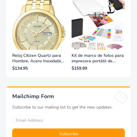
Reloj Citizen Quartz para
Kit de marco de fotos para
Hombre, Acero Inoxidable,
impresora portátil de
Clásico, Dorado
fotografías y vídeos
$134.95
$159.99
Lifeprint 3x4,5 (blanca)
Mailchimp Form
Subscribe to our mailing list to get the new updates.