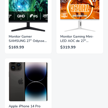
Monitor Gamer
Monitor Gaming Mini-
SAMSUNG 27” Odyssey
LED AOC de 27"
G5 G53F con Resolución
Pulgadas, QHD
$169.99
$319.99
QHD, HDR10,
2560×1440, 320Hz, 1ms
Frecuencia de
GtG, DisplayHDR, IPS,
Actualización de 200Hz,
Adaptive Sync, HDMI
Panel IPS, AMD
2.1, DisplayPort 1.4,
FreeSync™ Premium,
Soporte Ajustable en
Ecualizador Negro,
Altura, Garantía de 3
Cambio Automático de
Años Sin Puntos
Fuente,
Brillantes, Blanco,
LS27FG532ENXZA
Q27G4SLM/WS
Apple iPhone 14 Pro