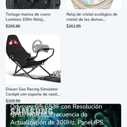
Tortuga marina de cuero
Reloj de cristal ecológico de
Luminox 100m Reloj
cristal de las damas
analógico de cuarzo
ciudadanas, 3 manos,
$265.86
$261.85
resistente al agua
marcadores de números
romanos, dial de nácar
Diwan Gas Racing Simulator
Cockpit con soporte de rueda
Monitor Gamer SAMSUNG 27”
de carreras plegable y
$209.99
asiento - Logitech
Odyssey G5 G53F con Resolución
G29/920/923/27/25,
QHD, HDR10, Frecuencia de
Thrustmaster
T248/X/T300RS/T150/458/TX
Actualización de 200Hz, Panel IPS,