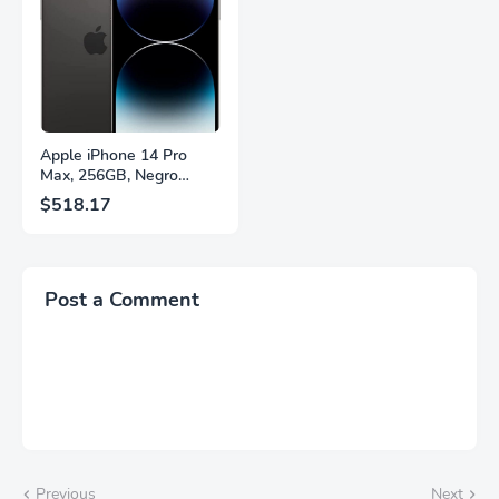
Cambio Automático de
Años Sin Puntos
Fuente,
Brillantes, Blanco,
LS27FG532ENXZA
Q27G4SLM/WS
Apple iPhone 14 Pro
Max, 256GB, Negro
Espacial - Desbloqueado
$518.17
(Renovado)
Post a Comment
Previous
Next