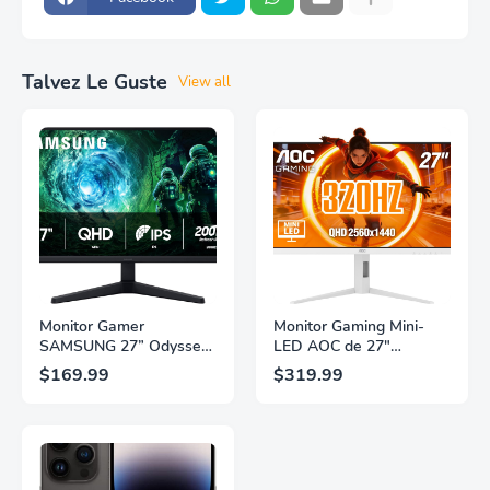
Talvez Le Guste
View all
Monitor Gamer
Monitor Gaming Mini-
SAMSUNG 27” Odyssey
LED AOC de 27"
G5 G53F con Resolución
Pulgadas, QHD
$169.99
$319.99
QHD, HDR10,
2560×1440, 320Hz, 1ms
Frecuencia de
GtG, DisplayHDR, IPS,
Actualización de 200Hz,
Adaptive Sync, HDMI
Panel IPS, AMD
2.1, DisplayPort 1.4,
FreeSync™ Premium,
Soporte Ajustable en
Ecualizador Negro,
Altura, Garantía de 3