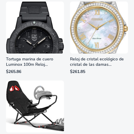
Tortuga marina de cuero
Reloj de cristal ecológico de
Luminox 100m Reloj
cristal de las damas
analógico de cuarzo
ciudadanas, 3 manos,
$265.86
$261.85
resistente al agua
marcadores de números
romanos, dial de nácar