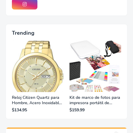
Trending
Reloj Citizen Quartz para
Kit de marco de fotos para
Hombre, Acero Inoxidable,
impresora portátil de
Clásico, Dorado
fotografías y vídeos
$134.95
$159.99
Lifeprint 3x4,5 (blanca)