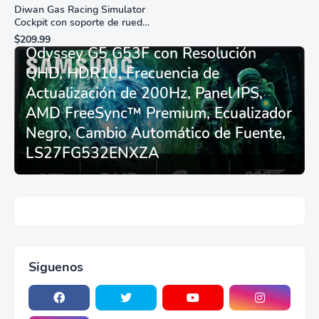
Diwan Gas Racing Simulator
Cockpit con soporte de rueda
Monitor Gamer SAMSUNG 27”
de carreras plegable y
$209.99
asiento - Logitech
Odyssey G5 G53F con Resolución
G29/920/923/27/25,
QHD, HDR10, Frecuencia de
Thrustmaster
T248/X/T300RS/T150/458/TX
Actualización de 200Hz, Panel IPS,
AMD FreeSync™ Premium, Ecualizador
Negro, Cambio Automático de Fuente,
LS27FG532ENXZA
Siguenos