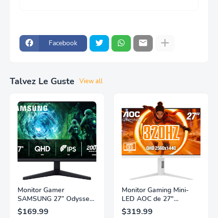
Facebook
Talvez Le Guste
View all
Monitor Gamer
Monitor Gaming Mini-
SAMSUNG 27” Odyssey
LED AOC de 27"
G5 G53F con Resolución
Pulgadas, QHD
$169.99
$319.99
QHD, HDR10,
2560×1440, 320Hz, 1ms