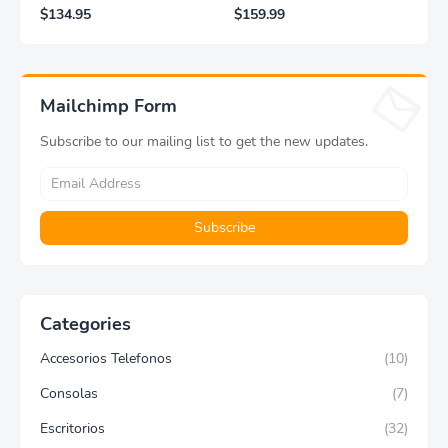
Clásico, Dorado
fotografías y vídeos
$134.95
$159.99
Lifeprint 3x4,5 (blanca)
Mailchimp Form
Subscribe to our mailing list to get the new updates.
Categories
Accesorios Telefonos
(10)
Consolas
(7)
Escritorios
(32)