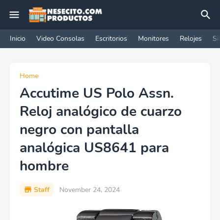
Inicio
Video Consolas
Escritorios
Monitores
Relojes
Si
Home
Accutime US Polo Assn.
Reloj analógico de cuarzo
negro con pantalla
analógica US8641 para
hombre
Staff
November 24, 2024