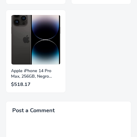
Frecuencia de
GtG, DisplayHDR, IPS,
Actualización de 200Hz,
Adaptive Sync, HDMI
Panel IPS, AMD
2.1, DisplayPort 1.4,
FreeSync™ Premium,
Soporte Ajustable en
Ecualizador Negro,
Altura, Garantía de 3
Cambio Automático de
Años Sin Puntos
Fuente,
Brillantes, Blanco,
LS27FG532ENXZA
Q27G4SLM/WS
Apple iPhone 14 Pro
Max, 256GB, Negro
Espacial - Desbloqueado
$518.17
(Renovado)
Post a Comment