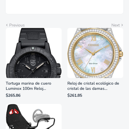
Previous
Next
Tortuga marina de cuero
Reloj de cristal ecológico de
Luminox 100m Reloj
cristal de las damas
analógico de cuarzo
ciudadanas, 3 manos,
$265.86
$261.85
resistente al agua
marcadores de números
romanos, dial de nácar