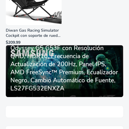
Diwan Gas Racing Simulator
Cockpit con soporte de rueda
Monitor Gamer SAMSUNG 27”
de carreras plegable y
$209.99
asiento - Logitech
Odyssey G5 G53F con Resolución
G29/920/923/27/25,
QHD, HDR10, Frecuencia de
Thrustmaster
T248/X/T300RS/T150/458/TX
Actualización de 200Hz, Panel IPS,
AMD FreeSync™ Premium, Ecualizador
Negro, Cambio Automático de Fuente,
LS27FG532ENXZA