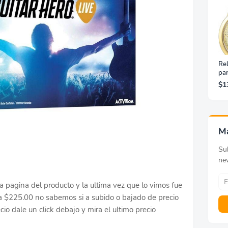
Rel
pa
Ino
$1
Do
M
Sub
ne
a pagina del producto y la ultima vez que lo vimos fue
 $225.00 no sabemos si a subido o bajado de precio
ecio dale un click debajo y mira el ultimo precio