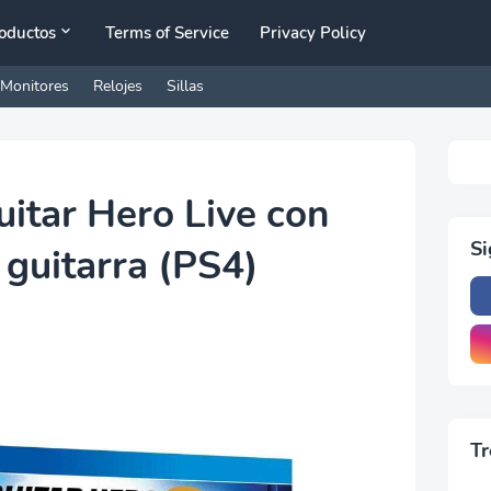
oductos
Terms of Service
Privacy Policy
Monitores
Relojes
Sillas
itar Hero Live con
S
 guitarra (PS4)
Tr