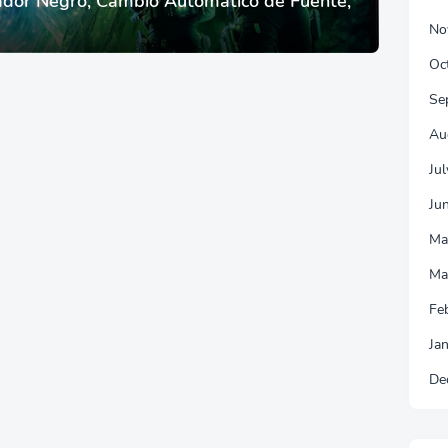
dor Negro, Cambio Automático de Fuente,
No
Oc
Se
Au
Ju
Ju
Ma
Ma
Fe
Ja
De