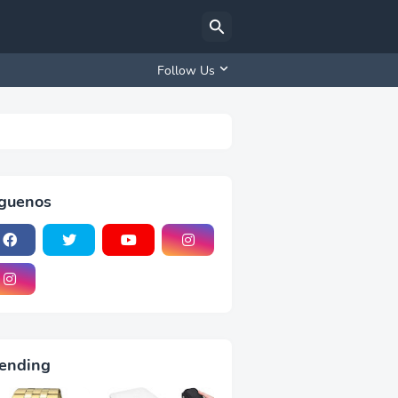
Follow Us
iguenos
ending