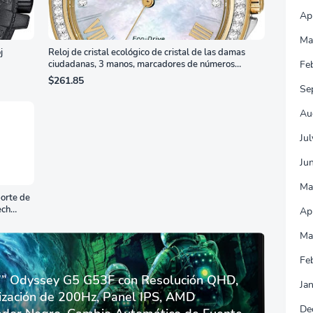
Ap
Ma
j
Reloj de cristal ecológico de cristal de las damas
ciudadanas, 3 manos, marcadores de números
Fe
romanos, dial de nácar
$261.85
Se
Au
Ju
Ju
Ma
orte de
ech
Ap
Ma
Fe
 Odyssey G5 G53F con Resolución QHD,
Ja
ización de 200Hz, Panel IPS, AMD
De