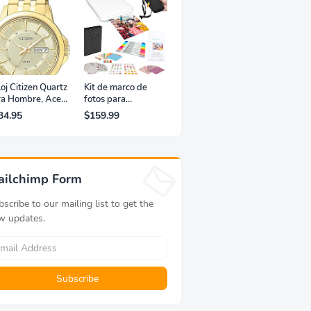
oj Citizen Quartz
Kit de marco de
ra Hombre, Acero
fotos para
xidable, Clásico,
impresora portátil
34.95
$159.99
rado
de fotografías y
vídeos Lifeprint
3x4,5 (blanca)
ailchimp Form
scribe to our mailing list to get the
w updates.