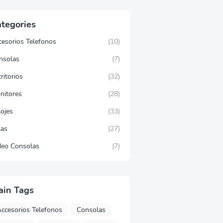
tegories
cesorios Telefonos
(10)
nsolas
(7)
ritorios
(32)
nitores
(28)
lojes
(33)
las
(27)
deo Consolas
(7)
ain Tags
ccesorios Telefonos
Consolas