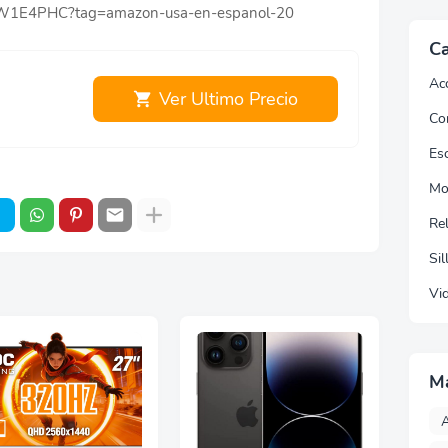
00W1E4PHC?tag=amazon-usa-en-espanol-20
Ca
Ac
Ver Ultimo Precio
Co
Esc
Mo
Re
Sil
Vi
M
A