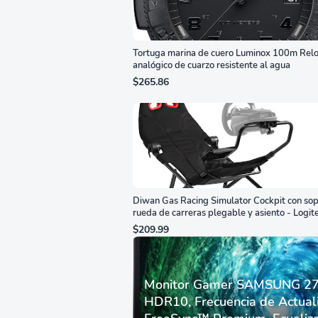
Tortuga marina de cuero Luminox 100m Relo
analógico de cuarzo resistente al agua
$265.86
Diwan Gas Racing Simulator Cockpit con sop
rueda de carreras plegable y asiento - Logit
G29/920/923/27/25, Thrustmaster
$209.99
T248/X/T300RS/T150/458/TX
Monitor Gamer SAMSUNG 27”
HDR10, Frecuencia de Actual