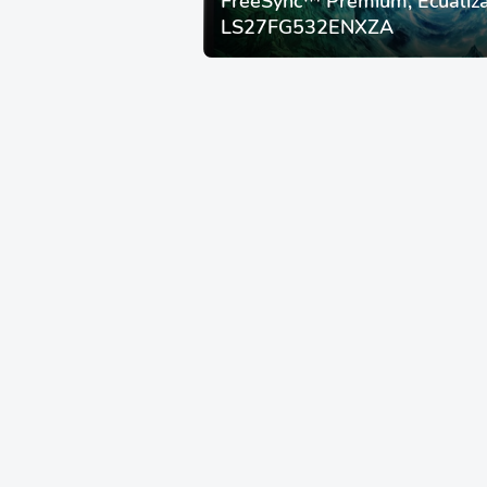
FreeSync™ Premium, Ecualiza
LS27FG532ENXZA