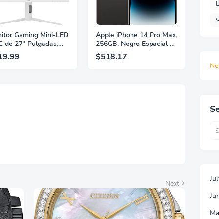
E
S
itor Gaming Mini-LED
Apple iPhone 14 Pro Max,
 de 27" Pulgadas,
256GB, Negro Espacial -
 2560×1440, 320Hz,
Desbloqueado
19.99
$518.17
 GtG, DisplayHDR,
(Renovado)
Ne
, Adaptive Sync, HDMI
 DisplayPort 1.4,
orte Ajustable en
ura, Garantía de 3
s Sin Puntos
Se
llantes, Blanco,
7G4SLM/WS
Ju
Next
Ju
Ma