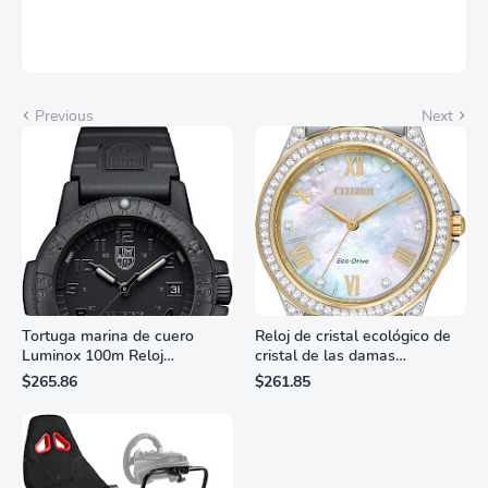
Previous
Next
Tortuga marina de cuero
Reloj de cristal ecológico de
Luminox 100m Reloj
cristal de las damas
analógico de cuarzo
ciudadanas, 3 manos,
$265.86
$261.85
resistente al agua
marcadores de números
romanos, dial de nácar