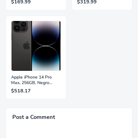
$169.99
$319.99
QHD, HDR10,
2560×1440, 320Hz, 1ms
Frecuencia de
GtG, DisplayHDR, IPS,
Actualización de 200Hz,
Adaptive Sync, HDMI
Panel IPS, AMD
2.1, DisplayPort 1.4,
FreeSync™ Premium,
Soporte Ajustable en
Ecualizador Negro,
Altura, Garantía de 3
Cambio Automático de
Años Sin Puntos
Fuente,
Brillantes, Blanco,
LS27FG532ENXZA
Q27G4SLM/WS
Apple iPhone 14 Pro
Max, 256GB, Negro
Espacial - Desbloqueado
$518.17
(Renovado)
Post a Comment