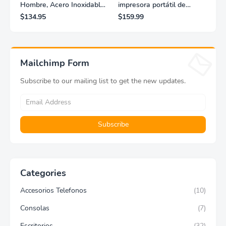
Hombre, Acero Inoxidable,
impresora portátil de
Clásico, Dorado
fotografías y vídeos
$134.95
$159.99
Lifeprint 3x4,5 (blanca)
Mailchimp Form
Subscribe to our mailing list to get the new updates.
Categories
Accesorios Telefonos
(10)
Consolas
(7)
Escritorios
(32)