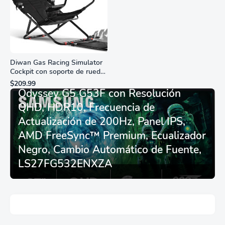
Diwan Gas Racing Simulator
Cockpit con soporte de rueda
Monitor Gamer SAMSUNG 27”
de carreras plegable y
$209.99
asiento - Logitech
Odyssey G5 G53F con Resolución
G29/920/923/27/25,
QHD, HDR10, Frecuencia de
Thrustmaster
T248/X/T300RS/T150/458/TX
Actualización de 200Hz, Panel IPS,
AMD FreeSync™ Premium, Ecualizador
Negro, Cambio Automático de Fuente,
LS27FG532ENXZA