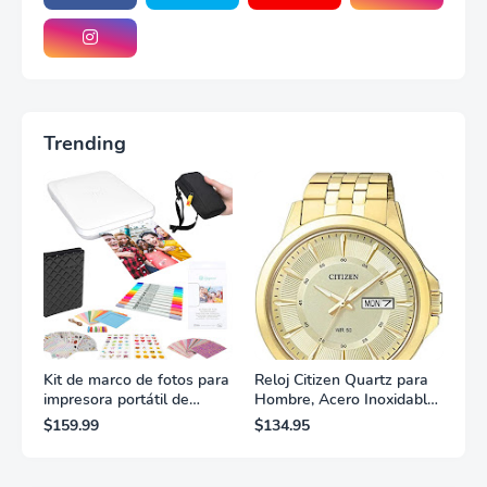
Trending
Kit de marco de fotos para
Reloj Citizen Quartz para
impresora portátil de
Hombre, Acero Inoxidable,
fotografías y vídeos
Clásico, Dorado
$159.99
$134.95
Lifeprint 3x4,5 (blanca)