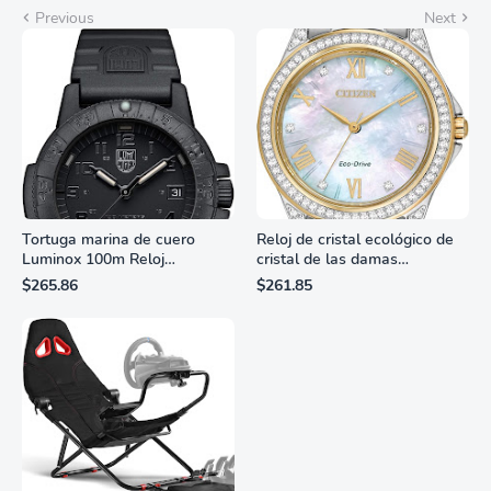
Previous
Next
Tortuga marina de cuero
Reloj de cristal ecológico de
Luminox 100m Reloj
cristal de las damas
analógico de cuarzo
ciudadanas, 3 manos,
$265.86
$261.85
resistente al agua
marcadores de números
romanos, dial de nácar