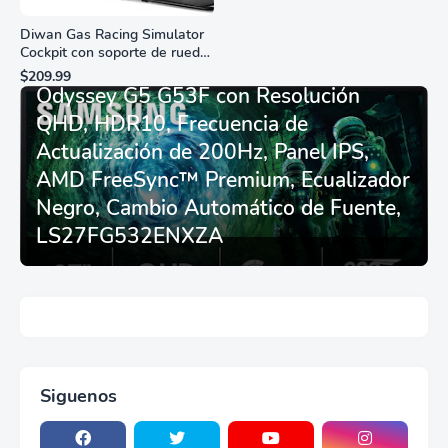
Diwan Gas Racing Simulator
Cockpit con soporte de rueda
Monitor Gamer SAMSUNG 27”
de carreras plegable y
$209.99
asiento - Logitech
Odyssey G5 G53F con Resolución
G29/920/923/27/25,
QHD, HDR10, Frecuencia de
Thrustmaster
T248/X/T300RS/T150/458/TX
Actualización de 200Hz, Panel IPS,
AMD FreeSync™ Premium, Ecualizador
Negro, Cambio Automático de Fuente,
LS27FG532ENXZA
Siguenos