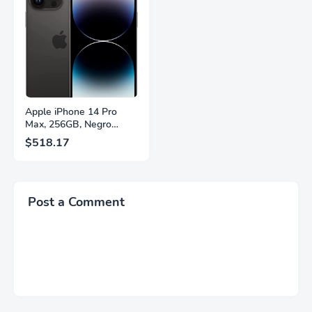
Ecualizador Negro,
Altura, Garantía de 3
Cambio Automático de
Años Sin Puntos
Fuente,
Brillantes, Blanco,
LS27FG532ENXZA
Q27G4SLM/WS
Apple iPhone 14 Pro
Max, 256GB, Negro
Espacial - Desbloqueado
$518.17
(Renovado)
Post a Comment