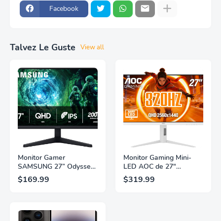
Facebook
Talvez Le Guste
View all
Monitor Gamer
Monitor Gaming Mini-
SAMSUNG 27” Odyssey
LED AOC de 27"
G5 G53F con Resolución
Pulgadas, QHD
$169.99
$319.99
QHD, HDR10,
2560×1440, 320Hz, 1ms
Frecuencia de
GtG, DisplayHDR, IPS,
Actualización de 200Hz,
Adaptive Sync, HDMI
Panel IPS, AMD
2.1, DisplayPort 1.4,
FreeSync™ Premium,
Soporte Ajustable en