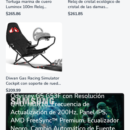
Tortuga marina de cuero
Reloj de cristal ecológico de
Luminox 100m Reloj
cristal de las damas
analógico de cuarzo
ciudadanas, 3 manos,
$265.86
$261.85
resistente al agua
marcadores de números
romanos, dial de nácar
Diwan Gas Racing Simulator
Cockpit con soporte de rueda
Monitor Gamer SAMSUNG 27”
de carreras plegable y
$209.99
asiento - Logitech
Odyssey G5 G53F con Resolución
G29/920/923/27/25,
QHD, HDR10, Frecuencia de
Thrustmaster
T248/X/T300RS/T150/458/TX
Actualización de 200Hz, Panel IPS,
AMD FreeSync™ Premium, Ecualizador
Negro, Cambio Automático de Fuente,