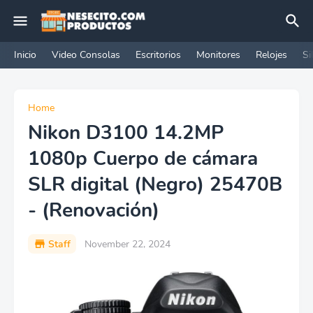
Inicio
Video Consolas
Escritorios
Monitores
Relojes
Si
Home
Nikon D3100 14.2MP
1080p Cuerpo de cámara
SLR digital (Negro) 25470B
- (Renovación)
Staff
November 22, 2024