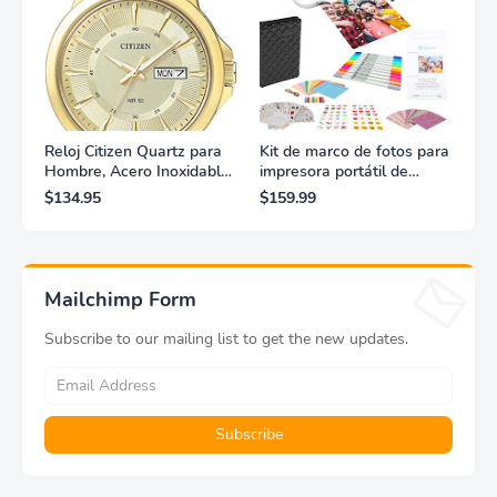
Reloj Citizen Quartz para
Kit de marco de fotos para
Hombre, Acero Inoxidable,
impresora portátil de
Clásico, Dorado
fotografías y vídeos
$134.95
$159.99
Lifeprint 3x4,5 (blanca)
Mailchimp Form
Subscribe to our mailing list to get the new updates.