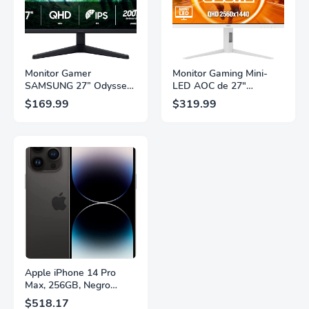
Monitor Gamer
Monitor Gaming Mini-
SAMSUNG 27” Odyssey
LED AOC de 27"
G5 G53F con Resolución
Pulgadas, QHD
$169.99
$319.99
QHD, HDR10,
2560×1440, 320Hz, 1ms
Frecuencia de
GtG, DisplayHDR, IPS,
Actualización de 200Hz,
Adaptive Sync, HDMI
Panel IPS, AMD
2.1, DisplayPort 1.4,
FreeSync™ Premium,
Soporte Ajustable en
Ecualizador Negro,
Altura, Garantía de 3
Cambio Automático de
Años Sin Puntos
Fuente,
Brillantes, Blanco,
LS27FG532ENXZA
Q27G4SLM/WS
Apple iPhone 14 Pro
Max, 256GB, Negro
Espacial - Desbloqueado
$518.17