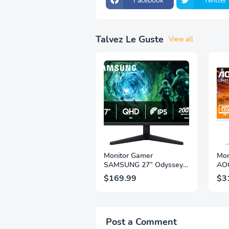
Facebook
Twitter
Talvez Le Guste
View all
Monitor Gamer
Mon
SAMSUNG 27” Odyssey
AOC
G5 G53F con Resolución
QHD
$169.99
$3
QHD, HDR10, Frecuencia
1ms
de Actualización de
IPS
200Hz, Panel IPS, AMD
2.1,
FreeSync™ Premium,
Sop
Ecualizador Negro,
Alt
Post a Comment