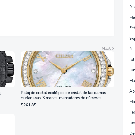
s Sin Puntos
llantes, Blanco,
Ap
7G4SLM/WS
Ma
Fe
Se
Next
Au
Ju
Ju
Ma
Ap
j
Reloj de cristal ecológico de cristal de las damas
ciudadanas, 3 manos, marcadores de números
Ma
romanos, dial de nácar
$261.85
Fe
Ja
De