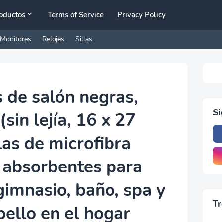
oductos
Terms of Service
Privacy Policy
Monitores
Relojes
Sillas
s de salón negras,
S
sin lejía, 16 x 27
las de microfibra
 absorbentes para
gimnasio, baño, spa y
Tr
bello en el hogar