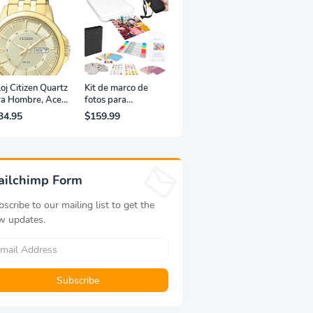
oj Citizen Quartz
Kit de marco de
ra Hombre, Acero
fotos para
xidable, Clásico,
impresora portátil
34.95
$159.99
rado
de fotografías y
vídeos Lifeprint
3x4,5 (blanca)
ailchimp Form
scribe to our mailing list to get the
w updates.