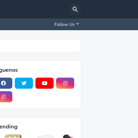
Follow Us
iguenos
ending