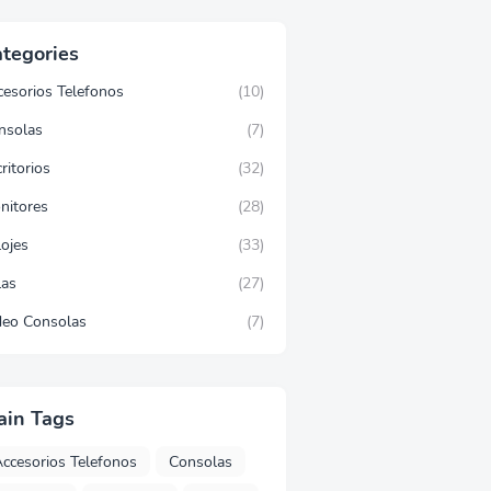
tegories
cesorios Telefonos
(10)
nsolas
(7)
ritorios
(32)
nitores
(28)
lojes
(33)
las
(27)
deo Consolas
(7)
ain Tags
ccesorios Telefonos
Consolas