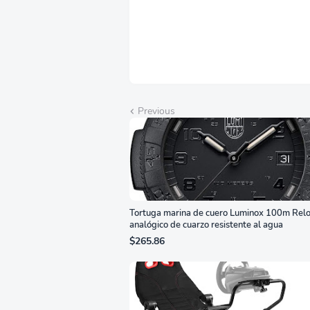
Cambio Automático de
Año
Fuente,
Bri
LS27FG532ENXZA
Q2
Previous
Tortuga marina de cuero Luminox 100m Relo
analógico de cuarzo resistente al agua
$265.86