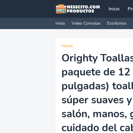
Inicio
Pr
Inicio
Video Consolas
Escritorios
Home
Orighty Toalla
paquete de 12 (
pulgadas) toal
súper suaves y
salón, manos, 
cuidado del ca