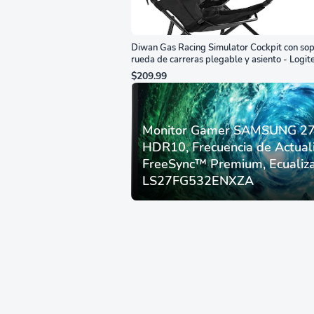
Diwan Gas Racing Simulator Cockpit con sop
rueda de carreras plegable y asiento - Logit
G29/920/923/27/25, Thrustmaster
$209.99
T248/X/T300RS/T150/458/TX
Monitor Gamer SAMSUNG 27”
HDR10, Frecuencia de Actual
FreeSync™ Premium, Ecualiza
LS27FG532ENXZA