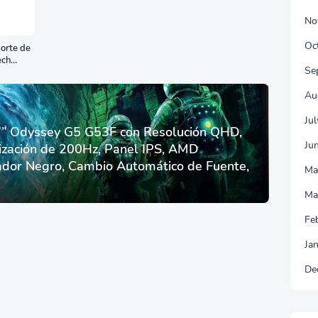
No
Oc
orte de
ech
Se
Au
Ju
 Odyssey G5 G53F con Resolución QHD,
Ju
ización de 200Hz, Panel IPS, AMD
dor Negro, Cambio Automático de Fuente,
Ma
Ma
Fe
Ja
De