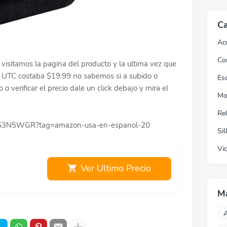
Ca
Ac
Co
visitamos la pagina del producto y la ultima vez que
 UTC costaba $19.99 no sabemos si a subido o
Esc
o verificar el precio dale un click debajo y mira el
Mo
Re
0BS3N5WGR?tag=amazon-usa-en-espanol-20
Sil
Vi
Ver Ultimo Precio
M
A