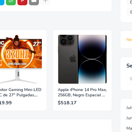
E
S
Ne
Se
itor Gaming Mini-LED
Apple iPhone 14 Pro Max,
 de 27" Pulgadas,
256GB, Negro Espacial -
 2560×1440, 320Hz,
Desbloqueado
19.99
$518.17
 GtG, DisplayHDR,
(Renovado)
Ju
, Adaptive Sync, HDMI
 DisplayPort 1.4,
Ju
orte Ajustable en
ura, Garantía de 3
Ma