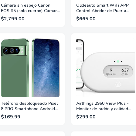
Cámara sin espejo Canon
Olideauto Smart WiFi APP
EOS R5 (solo cuerpo) Cámara
Control Abridor de Puerta
híbrida de fotograma
Automático, Receptor WiFi
$2,799.00
$665.00
completo Vídeo 8K Sensor
Incorporado Olide-510FW,
CMOS de 45 millones de
Compatible con Alexa, Google
píxeles Procesador de imagen
Assistant Control de Voz
DIGIC X Hasta 12 FPS
Puerta Automática con Panel
Montaje RF Negro
de Empuje Inalámbrico
Teléfono desbloqueado Pixel
Airthings 2960 View Plus -
8 PRO Smartphone Android
Monitor de radón y calidad
13 Teléfono desbloqueado
del aire a batería (PM, CO2,
$169.99
$299.00
Pantalla de 6,8
VOC, humedad, temperatura,
pulgadas/Cámara
presión)
108MP+48MP/Dual