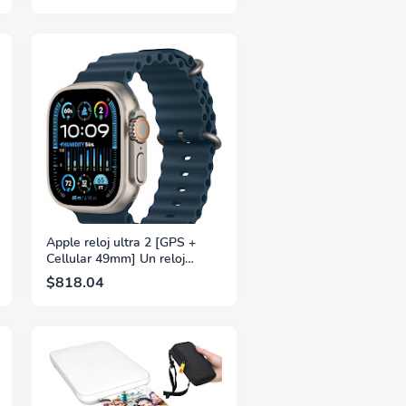
Android (compatible con
Google Store), batería
incorporada (4-6H), rotación
completa, con control remoto
por voz
Apple reloj ultra 2 [GPS +
Cellular 49mm] Un reloj
inteligente con una resistente
$818.04
caja de titanio y una correa
azul océano. Rastreador de
actividad física, GPS de alta
precisión, botones de acción,
batería de duración ultralarga
y pantalla Retina brillante