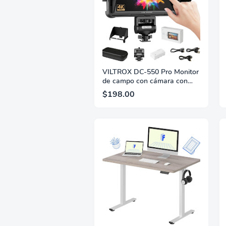
VILTROX DC-550 Pro Monitor
de campo con cámara con
pantalla táctil de 5,5
$198.00
pulgadas, 4K HDMI, 1200 nits,
ángulo de visión amplio de
160°, monitor de cámara con
batería, parasol, 3D Lut,
asistencia de enfoque
máximo, DC 12 V tipo C 5 V
pulgadas