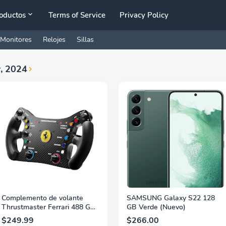
oductos
Terms of Service
Privacy Policy
Monitores
Relojes
Sillas
, 2024
Complemento de volante
SAMSUNG Galaxy S22 128
Thrustmaster Ferrari 488 GT3
GB Verde (Nuevo)
(Compatible con PS5, PS5
$249.99
$266.00
Pro, PS4, XBOX Series X/S,