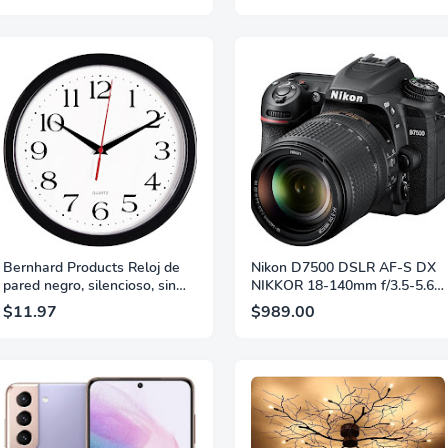
One, PC)
Bernhard Products Reloj de
Nikon D7500 DSLR AF-S DX
pared negro, silencioso, sin
NIKKOR 18-140mm f/3.5-5.6G
tictac, 10 pulgadas, cuarzo de
ED VR con lente
$11.97
$989.00
alta calidad, funciona con
pilas, redondo, fácil de leer,
hogar/oficina/cocina/aula/escu
ela, movimiento de barrido