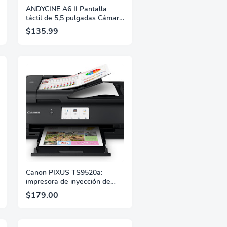
ANDYCINE A6 II Pantalla
táctil de 5,5 pulgadas Cámara
DLSR Monitor de campo de
$135.99
video 1600 nits Monitor de
enfoque de cámara de alto
brillo Soporte Waveform 3D
LUT, placa externa F970
(paquete con batería, estuche
de transporte incluido)
Canon PIXUS TS9520a:
impresora de inyección de
tinta doméstica inalámbrica
$179.00
todo en uno