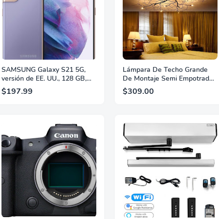
SAMSUNG Galaxy S21 5G,
Lámpara De Techo Grande
versión de EE. UU., 128 GB,
De Montaje Semi Empotrado,
Phantom Violet -
Lámpara De Techo LED G4
$197.99
$309.00
Desbloqueado (Actualizado)
De 20 Luces De 100 W, Luz
Cálida, Accesorio De
Dormitorio De Sala De Estar
De Granja Grande, D150CM
(60 Pulgadas)