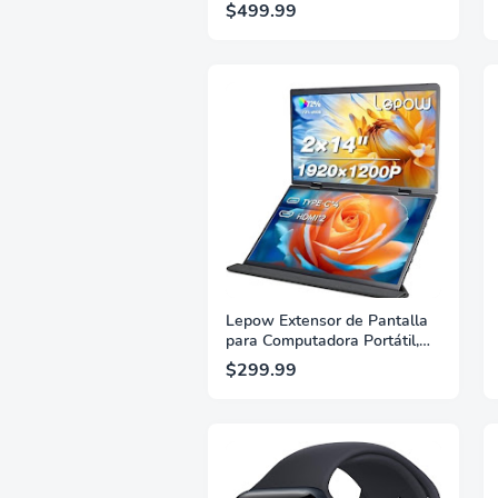
Conditioner, High Efficiency,
$499.99
Quiet Operation, Cools Up to
600 Sq. Ft., Dehumidifier &
Fan, with Remote, WiFi, and
Alexa/Google Assistant
Lepow Extensor de Pantalla
para Computadora Portátil,
Monitor Dual Portátil de 14
$299.99
Pulgadas, 1200p FHD, 72%
SRGB, 60Hz, 300 Nit, Diseño
Plegable de 360°, Monitor
Portátil Triple para
Computadora Portátil,
Compatible con Windows y