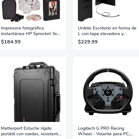
Impresora fotográfica
Unikito Escritorio en forma de
instantánea HP Sprocket 3x4
L con tapa elevadora y
- Kit: paquete de 20 papel
cajones, escritorio de oficina
$184.99
$229.99
zinc, estuche, álbum de fotos,
grande con toma de corriente
marcadores, juego de
y puerto de carga USB,
pegatinas, blanco
escritorio esquinero resistente
para computadora con mesa
de escritura y
almacenamiento, escritorio de
pie en forma de L, negro
Matterport Estuche rígido
Logitech G PRO Racing
portátil con ruedas, resistente
Wheel - Volante para PC,