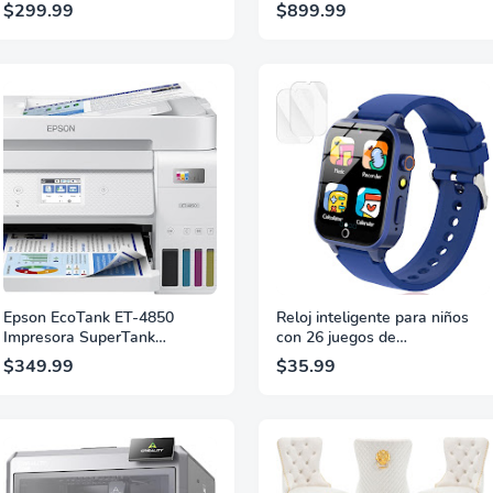
al agua, de 31 pulgadas, con
PS4, PS5, Direct Drive 11 Nm
$299.99
$899.99
inserto de espuma para
de fuerza, retroalimentación
cámara Pro2 3D
ultrarrealista, levas de cambio
magnéticas, doble embrague,
disposición de botones PRO
Epson EcoTank ET-4850
Reloj inteligente para niños
Impresora SuperTank
con 26 juegos de
inalámbrica todo en uno sin
rompecabezas, pantalla táctil,
$349.99
$35.99
cartuchos con escáner,
cámara HD, despertador y
fotocopiadora, fax,
juguetes para edades de 4 a
alimentador automático de
12 años. Regalos de
documentos y Ethernet – La
cumpleaños para niños y
mejor impresora para la
niñas (azul)
oficina – Blanca, mediana