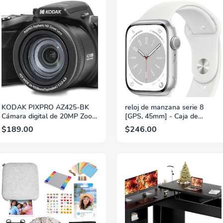
SIM/8GB+256GB/6800mAh/F
ACE ID/Huella
digital/Teléfono celular 5G
(Verde)
KODAK PIXPRO AZ425-BK
reloj de manzana serie 8
Cámara digital de 20MP Zoom
[GPS, 45mm] - Caja de
óptico 42X Lente gran
aluminio plateada, correa
$189.00
$246.00
angular de 24 mm Video Full
deportiva blanca, S/M
HD 1080P Estabilización de
(renovación)
imagen óptica Batería de ion
de litio Cámara de vlogging
LCD de 3 pulgadas (Negro)