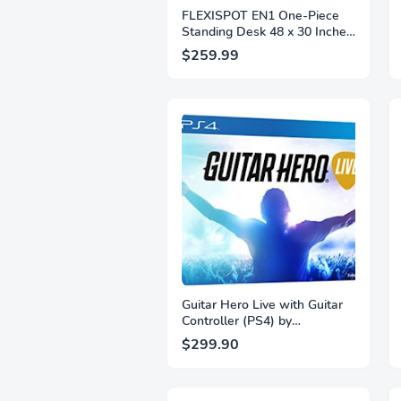
FLEXISPOT EN1 One-Piece
Standing Desk 48 x 30 Inches
Height Adjustable Electric
$259.99
Desk Sit Stand Desk Home
Office Desks (White Frame +
Gray Wood Grain Top, 2
Packages)
Guitar Hero Live with Guitar
Controller (PS4) by
ACTIVISION
$299.90