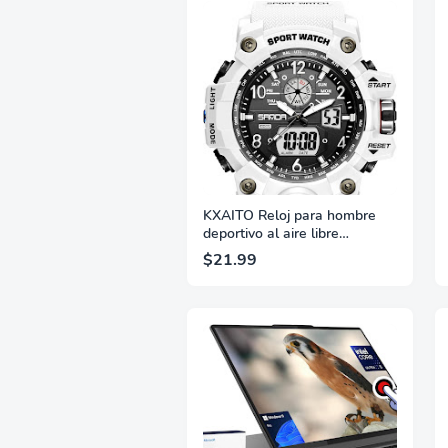
KXAITO Reloj para hombre
deportivo al aire libre
impermeable reloj militar
$21.99
fecha multifunción táctico
LED alarma cronómetro