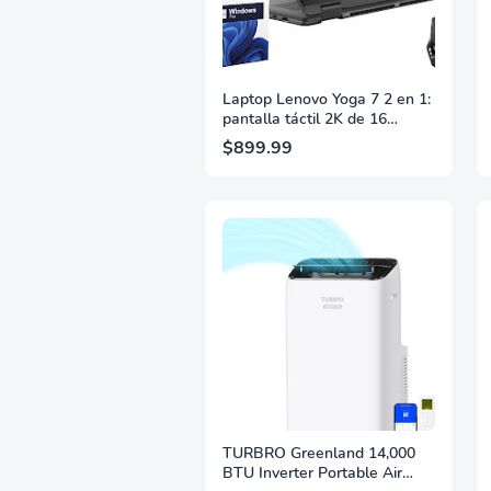
Laptop Lenovo Yoga 7 2 en 1:
pantalla táctil 2K de 16
pulgadas y 300 nits, CPU Intel
$899.99
Ultra 5 125U de 12 núcleos,
16 GB de RAM DDR5, SSD de
512 GB, teclado
retroiluminado, Wi-Fi 6E,
Windows 11 Pro, Sefefi
Accesorios
TURBRO Greenland 14,000
BTU Inverter Portable Air