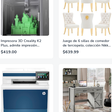
Impresora 3D Creality K2
Juego de 6 sillas de comedor
Plus, admite impresión
de terciopelo, colección Nikki,
multicolor para necesidades
silla de comedor con patas
$419.00
$639.99
CFS, impresión de alta
doradas de acero inoxidable y
velocidad de hasta 600 mm/s,
anillo de cabeza de león, silla
cámaras duales AI, nivelación
auxiliar de lujo con adorno de
totalmente automática,
cabeza de clavo y respaldo
impresora 3D FDM lista para
capitoné con botones, color
usar, gran volumen de
beige
construcción 350x350x350
mm