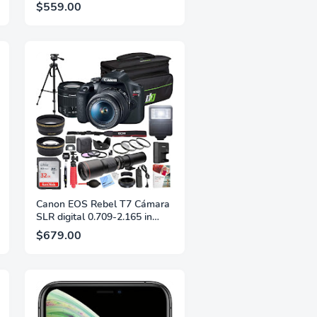
desbloqueado con cámara de
$559.00
píxeles avanzada, batería de
24 horas y seguridad sólida -
Rose - 256 GB
Canon EOS Rebel T7 Cámara
SLR digital 0.709-2.165 in
f/3.5-5.6 is II Kit Bundle,
$679.00
teleobjetivo preestablecido de
19.685 in, tarjeta de memoria
de 32 GB, bolsa para cámara,
Paintshop Pro y accesorios
(13 artículos)