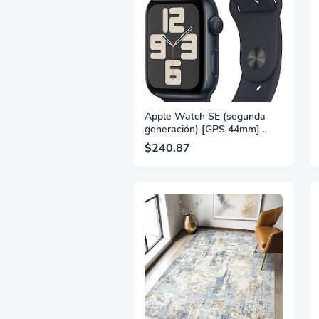
macOS, Negro
Apple Watch SE (segunda
generación) [GPS 44mm]
Reloj inteligente con caja de
$240.87
aluminio Midnight y correa
deportiva Midnight S/M.
Seguimiento de actividad
física y sueño, detección de
colisiones, monitor de
frecuencia cardíaca