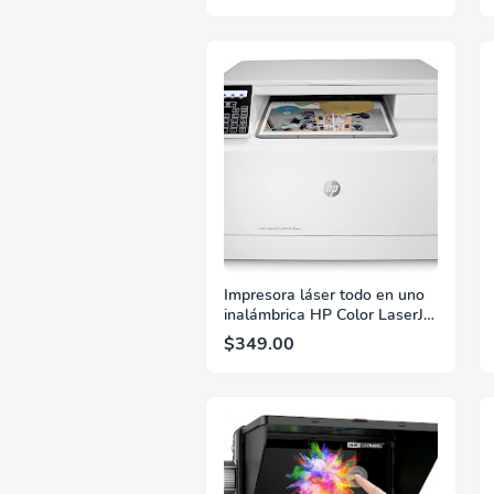
1920x1200 con carcasa de
aluminio resistente
Impresora láser todo en uno
inalámbrica HP Color LaserJet
Pro M182nw, impresión,
$349.00
escaneo y copia móvil
remotos, compatible con
Alexa (7KW55A), blanco