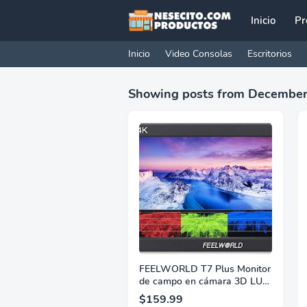
Inicio
Pr
Inicio
Video Consolas
Escritorios
Showing posts from December
FEELWORLD T7 Plus Monitor
de campo en cámara 3D LUT
de 7 pulgadas con
$159.99
entrada/salida HDMI 4K IPS