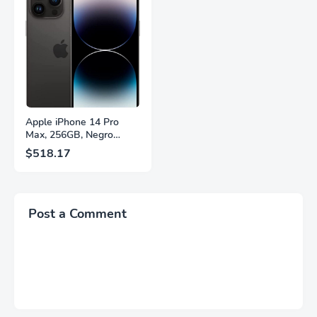
FreeSync™ Premium,
Soporte Ajustable en
Ecualizador Negro,
Altura, Garantía de 3
Cambio Automático de
Años Sin Puntos
Fuente,
Brillantes, Blanco,
LS27FG532ENXZA
Q27G4SLM/WS
Apple iPhone 14 Pro
Max, 256GB, Negro
Espacial - Desbloqueado
$518.17
(Renovado)
Post a Comment