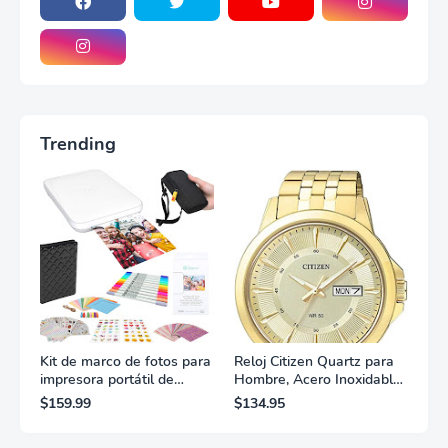
Trending
Kit de marco de fotos para
Reloj Citizen Quartz para
impresora portátil de
Hombre, Acero Inoxidable,
fotografías y vídeos
Clásico, Dorado
$159.99
$134.95
Lifeprint 3x4,5 (blanca)