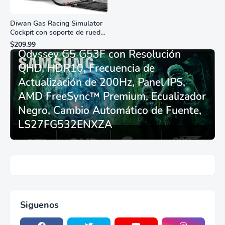
Diwan Gas Racing Simulator
Cockpit con soporte de rueda
Monitor Gamer SAMSUNG 27”
de carreras plegable y
$209.99
asiento - Logitech
Odyssey G5 G53F con Resolución
G29/920/923/27/25,
QHD, HDR10, Frecuencia de
Thrustmaster
T248/X/T300RS/T150/458/TX
Actualización de 200Hz, Panel IPS,
AMD FreeSync™ Premium, Ecualizador
Negro, Cambio Automático de Fuente,
LS27FG532ENXZA
Siguenos