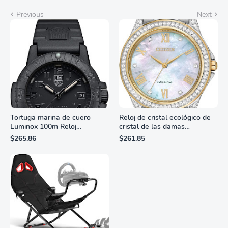
Previous
Next
Tortuga marina de cuero
Reloj de cristal ecológico de
Luminox 100m Reloj
cristal de las damas
analógico de cuarzo
ciudadanas, 3 manos,
$265.86
$261.85
resistente al agua
marcadores de números
romanos, dial de nácar