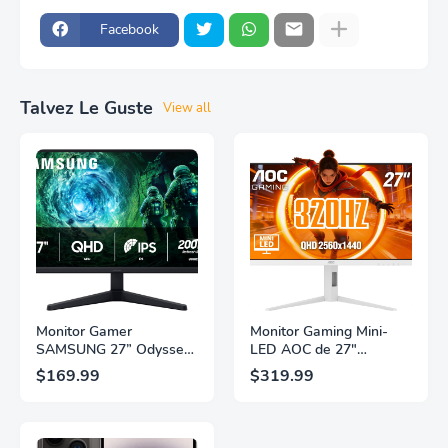
Facebook
Talvez Le Guste
View all
Monitor Gamer
Monitor Gaming Mini-
SAMSUNG 27” Odyssey
LED AOC de 27"
G5 G53F con Resolución
Pulgadas, QHD
$169.99
$319.99
QHD, HDR10,
2560×1440, 320Hz, 1ms
Frecuencia de
GtG, DisplayHDR, IPS,
Actualización de 200Hz,
Adaptive Sync, HDMI
Panel IPS, AMD
2.1, DisplayPort 1.4,