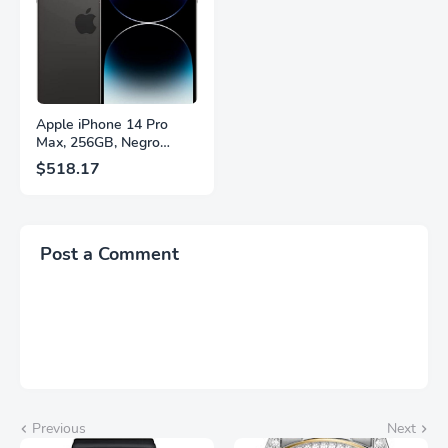
Fuente,
Brillantes, Blanco,
LS27FG532ENXZA
Q27G4SLM/WS
Apple iPhone 14 Pro
Max, 256GB, Negro
Espacial - Desbloqueado
$518.17
(Renovado)
Post a Comment
Previous
Next