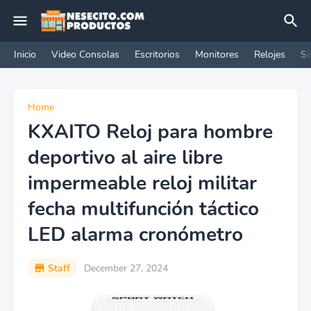
Inicio
Video Consolas
Escritorios
Monitores
Relojes
Si
Home
KXAITO Reloj para hombre
deportivo al aire libre
impermeable reloj militar
fecha multifunción táctico
LED alarma cronómetro
Staff
December 27, 2024