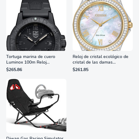
Tortuga marina de cuero
Reloj de cristal ecológico de
Luminox 100m Reloj
cristal de las damas
analógico de cuarzo
ciudadanas, 3 manos,
$265.86
$261.85
resistente al agua
marcadores de números
romanos, dial de nácar
Diwan Gas Racing Simulator