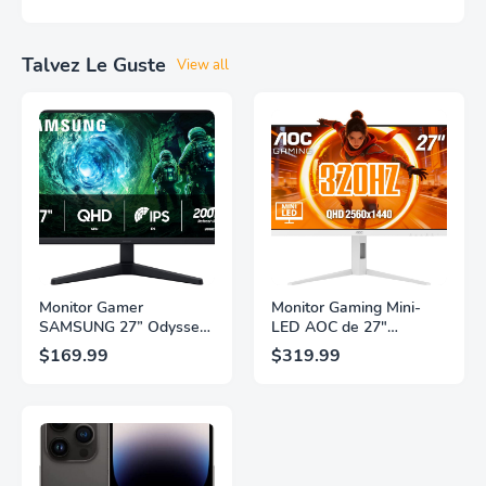
Talvez Le Guste
View all
Monitor Gamer
Monitor Gaming Mini-
SAMSUNG 27” Odyssey
LED AOC de 27"
G5 G53F con Resolución
Pulgadas, QHD
$169.99
$319.99
QHD, HDR10,
2560×1440, 320Hz, 1ms
Frecuencia de
GtG, DisplayHDR, IPS,
Actualización de 200Hz,
Adaptive Sync, HDMI
Panel IPS, AMD
2.1, DisplayPort 1.4,
FreeSync™ Premium,
Soporte Ajustable en
Ecualizador Negro,
Altura, Garantía de 3
Cambio Automático de
Años Sin Puntos