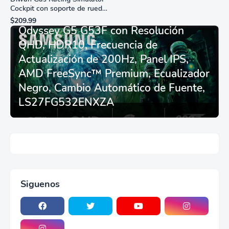
Cockpit con soporte de rueda
Monitor Gamer SAMSUNG 27”
de carreras plegable y
$209.99
asiento - Logitech
Odyssey G5 G53F con Resolución
G29/920/923/27/25,
QHD, HDR10, Frecuencia de
Thrustmaster
T248/X/T300RS/T150/458/TX
Actualización de 200Hz, Panel IPS,
AMD FreeSync™ Premium, Ecualizador
Negro, Cambio Automático de Fuente,
LS27FG532ENXZA
Siguenos