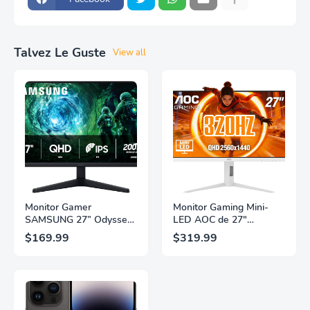
Talvez Le Guste
View all
Monitor Gamer
Monitor Gaming Mini-
SAMSUNG 27” Odyssey
LED AOC de 27"
G5 G53F con Resolución
Pulgadas, QHD
$169.99
$319.99
QHD, HDR10,
2560×1440, 320Hz, 1ms
Frecuencia de
GtG, DisplayHDR, IPS,
Actualización de 200Hz,
Adaptive Sync, HDMI
Panel IPS, AMD
2.1, DisplayPort 1.4,
FreeSync™ Premium,
Soporte Ajustable en
Ecualizador Negro,
Altura, Garantía de 3