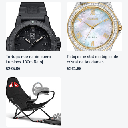
Tortuga marina de cuero
Reloj de cristal ecológico de
Luminox 100m Reloj
cristal de las damas
analógico de cuarzo
ciudadanas, 3 manos,
$265.86
$261.85
resistente al agua
marcadores de números
romanos, dial de nácar