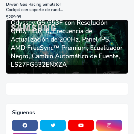
Diwan Gas Racing Simulator
Cockpit con soporte de rueda
Monitor Gamer SAMSUNG 27”
de carreras plegable y
$209.99
asiento - Logitech
Odyssey G5 G53F con Resolución
G29/920/923/27/25,
QHD, HDR10, Frecuencia de
Thrustmaster
T248/X/T300RS/T150/458/TX
Actualización de 200Hz, Panel IPS,
AMD FreeSync™ Premium, Ecualizador
Negro, Cambio Automático de Fuente,
LS27FG532ENXZA
Siguenos