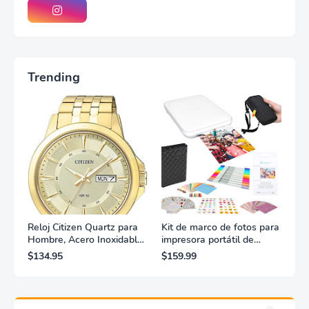
Trending
Reloj Citizen Quartz para
Kit de marco de fotos para
Hombre, Acero Inoxidable,
impresora portátil de
Clásico, Dorado
fotografías y vídeos
$134.95
$159.99
Lifeprint 3x4,5 (blanca)