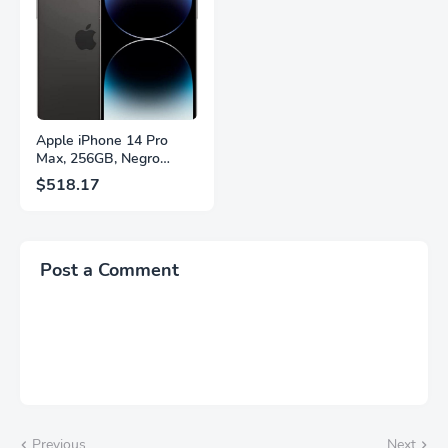
Cambio Automático de
Años Sin Puntos
Fuente,
Brillantes, Blanco,
LS27FG532ENXZA
Q27G4SLM/WS
Apple iPhone 14 Pro
Max, 256GB, Negro
Espacial - Desbloqueado
$518.17
(Renovado)
Post a Comment
Previous
Next