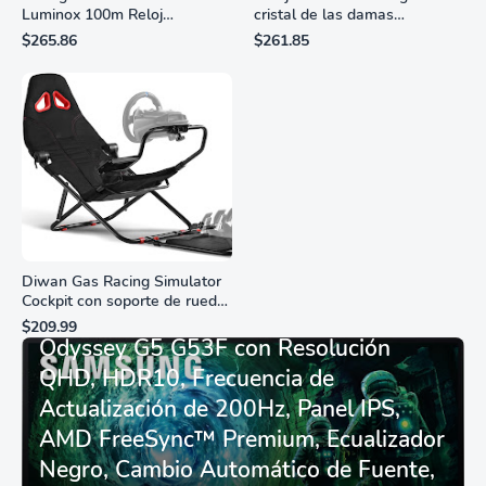
Luminox 100m Reloj
cristal de las damas
analógico de cuarzo
ciudadanas, 3 manos,
$265.86
$261.85
resistente al agua
marcadores de números
romanos, dial de nácar
Diwan Gas Racing Simulator
Cockpit con soporte de rueda
Monitor Gamer SAMSUNG 27”
de carreras plegable y
$209.99
asiento - Logitech
Odyssey G5 G53F con Resolución
G29/920/923/27/25,
QHD, HDR10, Frecuencia de
Thrustmaster
T248/X/T300RS/T150/458/TX
Actualización de 200Hz, Panel IPS,
AMD FreeSync™ Premium, Ecualizador
Negro, Cambio Automático de Fuente,