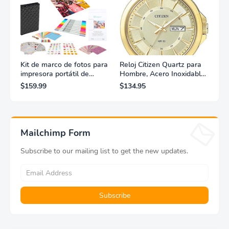
Kit de marco de fotos para
Reloj Citizen Quartz para
impresora portátil de
Hombre, Acero Inoxidable,
fotografías y vídeos
Clásico, Dorado
$159.99
$134.95
Lifeprint 3x4,5 (blanca)
Mailchimp Form
Subscribe to our mailing list to get the new updates.