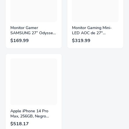
Monitor Gamer
Monitor Gaming Mini-
SAMSUNG 27” Odyssey
LED AOC de 27"
G5 G53F con Resolución
Pulgadas, QHD
$169.99
$319.99
QHD, HDR10,
2560×1440, 320Hz, 1ms
Frecuencia de
GtG, DisplayHDR, IPS,
Actualización de 200Hz,
Adaptive Sync, HDMI
Panel IPS, AMD
2.1, DisplayPort 1.4,
FreeSync™ Premium,
Soporte Ajustable en
Ecualizador Negro,
Altura, Garantía de 3
Cambio Automático de
Años Sin Puntos
Fuente,
Brillantes, Blanco,
LS27FG532ENXZA
Q27G4SLM/WS
Apple iPhone 14 Pro
Max, 256GB, Negro
Espacial - Desbloqueado
$518.17
(Renovado)