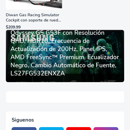
Diwan Gas Racing Simulator
Cockpit con soporte de rueda
Monitor Gamer SAMSUNG 27”
de carreras plegable y
$209.99
asiento - Logitech
Odyssey G5 G53F con Resolución
G29/920/923/27/25,
QHD, HDR10, Frecuencia de
Thrustmaster
T248/X/T300RS/T150/458/TX
Actualización de 200Hz, Panel IPS,
AMD FreeSync™ Premium, Ecualizador
Negro, Cambio Automático de Fuente,
LS27FG532ENXZA
Siguenos