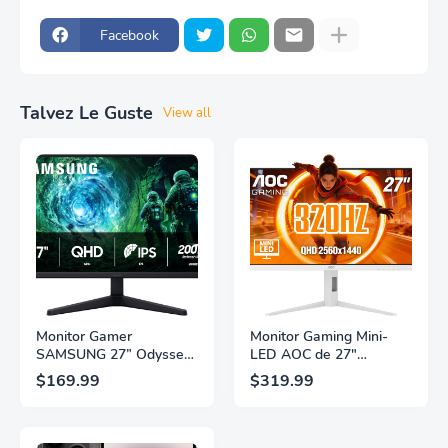
Facebook
Talvez Le Guste
View all
Monitor Gamer
Monitor Gaming Mini-
SAMSUNG 27” Odyssey
LED AOC de 27"
G5 G53F con Resolución
Pulgadas, QHD
$169.99
$319.99
QHD, HDR10,
2560×1440, 320Hz, 1ms
Frecuencia de
GtG, DisplayHDR, IPS,
Actualización de 200Hz,
Adaptive Sync, HDMI
Panel IPS, AMD
2.1, DisplayPort 1.4,