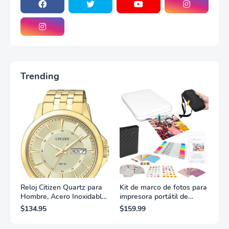
Trending
Reloj Citizen Quartz para
Kit de marco de fotos para
Hombre, Acero Inoxidable,
impresora portátil de
Clásico, Dorado
fotografías y vídeos
$134.95
$159.99
Lifeprint 3x4,5 (blanca)