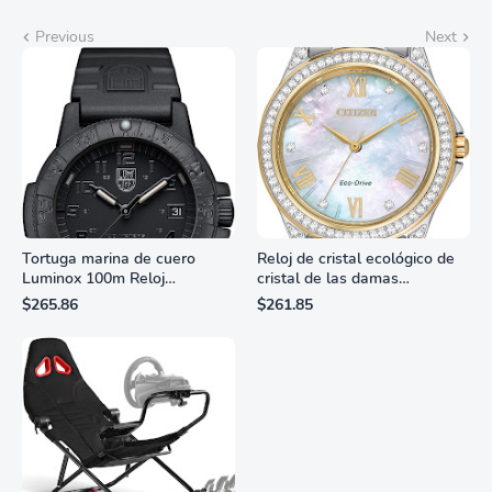
Previous
Next
Tortuga marina de cuero
Reloj de cristal ecológico de
Luminox 100m Reloj
cristal de las damas
analógico de cuarzo
ciudadanas, 3 manos,
$265.86
$261.85
resistente al agua
marcadores de números
romanos, dial de nácar