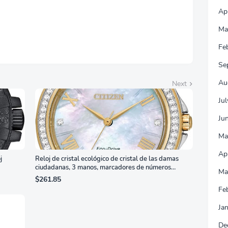
s Sin Puntos
Ap
llantes, Blanco,
7G4SLM/WS
Ma
Fe
Se
Au
Next
Ju
Ju
Ma
Ap
j
Reloj de cristal ecológico de cristal de las damas
ciudadanas, 3 manos, marcadores de números
Ma
romanos, dial de nácar
$261.85
Fe
Ja
De