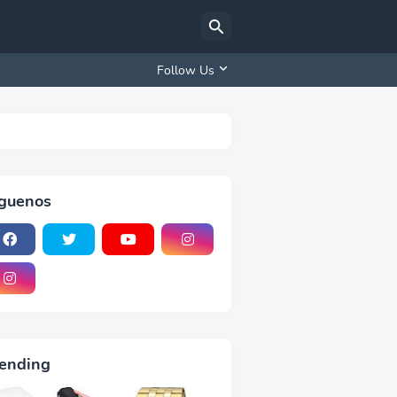
Follow Us
iguenos
ending