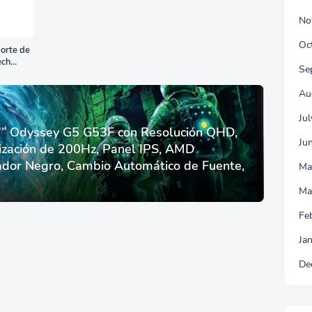
No
Oc
orte de
ech
Se
Au
Ju
 Odyssey G5 G53F con Resolución QHD,
Ju
ización de 200Hz, Panel IPS, AMD
dor Negro, Cambio Automático de Fuente,
Ma
Ma
Fe
Ja
De