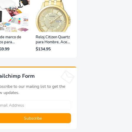
 de marco de
Reloj Citizen Quartz
os para
para Hombre, Acero
resora portátil
Inoxidable, Clásico,
59.99
$134.95
fotografías y
Dorado
eos Lifeprint
,5 (blanca)
ailchimp Form
scribe to our mailing list to get the
w updates.