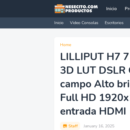
Inicio
Pr
Inicio
Video Consolas
Escritorios
Home
LILLIPUT H7 7
3D LUT DSLR 
campo Alto bril
Full HD 1920x
entrada HDMI
Staff
January 16, 2025