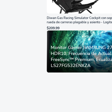
Diwan Gas Racing Simulator Cockpit con sop
rueda de carreras plegable y asiento - Logit
G29/920/923/27/25, Thrustmaster
$209.99
T248/X/T300RS/T150/458/TX
Monitor Gamer SAMSUNG 27”
HDR10, Frecuencia de Actual
FreeSync™ Premium, Ecualiza
LS27FG532ENXZA