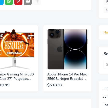
E
S
Ne
Se
itor Gaming Mini-LED
Apple iPhone 14 Pro Max,
 de 27" Pulgadas,
256GB, Negro Espacial -
 2560×1440, 320Hz,
Desbloqueado
19.99
$518.17
 GtG, DisplayHDR,
(Renovado)
Ju
, Adaptive Sync, HDMI
 DisplayPort 1.4,
Ju
orte Ajustable en
ura, Garantía de 3
Ma