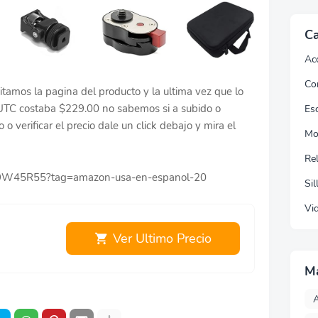
Ca
Ac
Co
tamos la pagina del producto y la ultima vez que lo
UTC costaba $229.00 no sabemos si a subido o
Esc
o verificar el precio dale un click debajo y mira el
Mo
Re
099W45R55?tag=amazon-usa-en-espanol-20
Sil
Vi
Ver Ultimo Precio
M
A