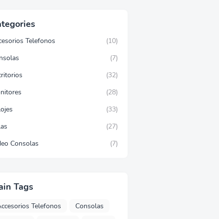
tegories
cesorios Telefonos
(10)
nsolas
(7)
ritorios
(32)
nitores
(28)
lojes
(33)
las
(27)
deo Consolas
(7)
ain Tags
ccesorios Telefonos
Consolas