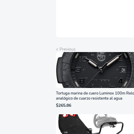
Cambio Automático de
Año
Fuente,
Bri
LS27FG532ENXZA
Q2
Previous
Tortuga marina de cuero Luminox 100m Relo
analógico de cuarzo resistente al agua
$265.86