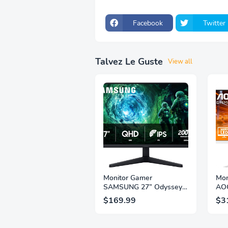
Facebook
Twitter
Talvez Le Guste
View all
Monitor Gamer
Mon
SAMSUNG 27” Odyssey
AOC
G5 G53F con Resolución
QHD
$169.99
$3
QHD, HDR10, Frecuencia
1ms
de Actualización de
IPS
200Hz, Panel IPS, AMD
2.1,