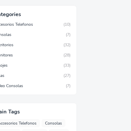
tegories
cesorios Telefonos
(10)
nsolas
(7)
ritorios
(32)
nitores
(28)
lojes
(33)
las
(27)
deo Consolas
(7)
ain Tags
ccesorios Telefonos
Consolas