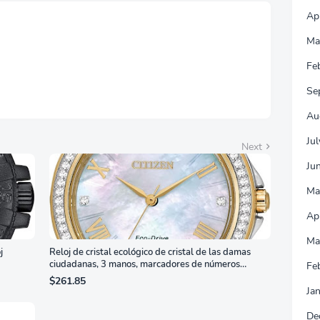
orte Ajustable en
Ap
ura, Garantía de 3
s Sin Puntos
Ma
llantes, Blanco,
7G4SLM/WS
Fe
Se
Au
Ju
Next
Ju
Ma
Ap
Ma
j
Reloj de cristal ecológico de cristal de las damas
ciudadanas, 3 manos, marcadores de números
Fe
romanos, dial de nácar
$261.85
Ja
De