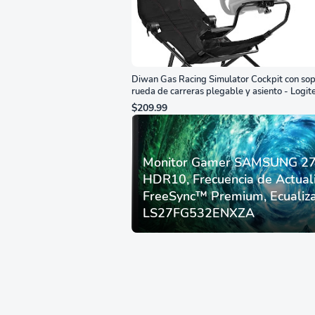
Diwan Gas Racing Simulator Cockpit con sop
rueda de carreras plegable y asiento - Logit
G29/920/923/27/25, Thrustmaster
$209.99
T248/X/T300RS/T150/458/TX
Monitor Gamer SAMSUNG 27”
HDR10, Frecuencia de Actual
FreeSync™ Premium, Ecualiza
LS27FG532ENXZA