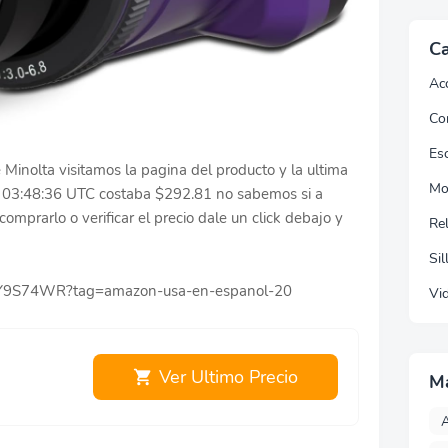
Ca
Ac
Co
Esc
inolta visitamos la pagina del producto y la ultima
Mo
5 03:48:36 UTC costaba $292.81 no sabemos si a
omprarlo o verificar el precio dale un click debajo y
Re
Sil
0CY9S74WR?tag=amazon-usa-en-espanol-20
Vi
Ver Ultimo Precio
M
A