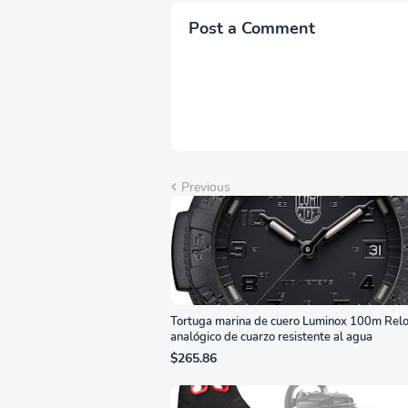
FreeSync™ Premium,
Sop
Ecualizador Negro,
Alt
Post a Comment
Cambio Automático de
Año
Fuente,
Bri
LS27FG532ENXZA
Q2
Previous
Tortuga marina de cuero Luminox 100m Relo
analógico de cuarzo resistente al agua
$265.86