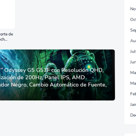
No
Oc
Se
orte de
ech
Au
Ju
Ju
 Odyssey G5 G53F con Resolución QHD,
Ma
ización de 200Hz, Panel IPS, AMD
Ma
dor Negro, Cambio Automático de Fuente,
Fe
Ja
De