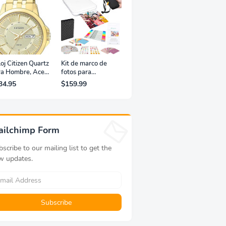
oj Citizen Quartz
Kit de marco de
ra Hombre, Acero
fotos para
xidable, Clásico,
impresora portátil
34.95
$159.99
rado
de fotografías y
vídeos Lifeprint
3x4,5 (blanca)
ailchimp Form
scribe to our mailing list to get the
w updates.