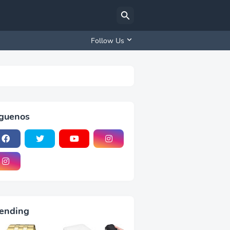
Follow Us
iguenos
ending