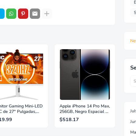
E
S
Ne
Se
itor Gaming Mini-LED
Apple iPhone 14 Pro Max,
Ju
 de 27" Pulgadas,
256GB, Negro Espacial -
 2560×1440, 320Hz,
Desbloqueado
19.99
$518.17
Ju
 GtG, DisplayHDR,
(Renovado)
, Adaptive Sync, HDMI
Ma
 DisplayPort 1.4,