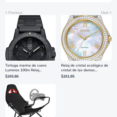
Previous
Next
Tortuga marina de cuero
Reloj de cristal ecológico de
Luminox 100m Reloj
cristal de las damas
analógico de cuarzo
ciudadanas, 3 manos,
$265.86
$261.85
resistente al agua
marcadores de números
romanos, dial de nácar