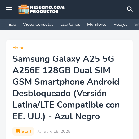
Inicio
Video Consolas
Escritorios
Monitores
Relojes
Si
Home
Samsung Galaxy A25 5G
A256E 128GB Dual SIM
GSM Smartphone Android
Desbloqueado (Versión
Latina/LTE Compatible con
EE. UU.) - Azul Negro
Staff
January 15, 2025