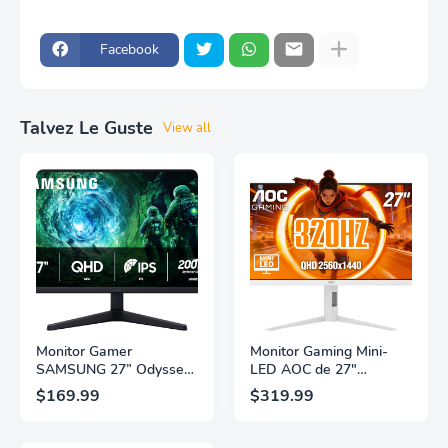
Facebook
Talvez Le Guste
View all
Monitor Gamer
Monitor Gaming Mini-
SAMSUNG 27” Odyssey
LED AOC de 27"
G5 G53F con Resolución
Pulgadas, QHD
$169.99
$319.99
QHD, HDR10,
2560×1440, 320Hz, 1ms
Frecuencia de
GtG, DisplayHDR, IPS,
Actualización de 200Hz,
Adaptive Sync, HDMI