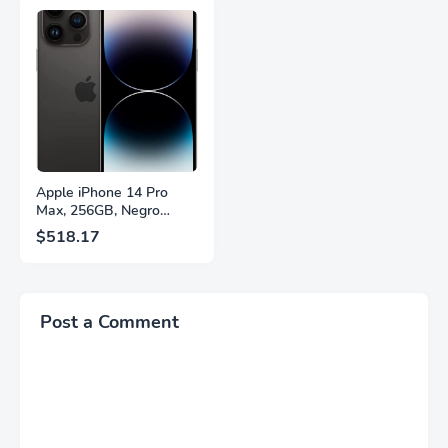
Panel IPS, AMD
2.1, DisplayPort 1.4,
FreeSync™ Premium,
Soporte Ajustable en
Ecualizador Negro,
Altura, Garantía de 3
Cambio Automático de
Años Sin Puntos
Fuente,
Brillantes, Blanco,
LS27FG532ENXZA
Q27G4SLM/WS
Apple iPhone 14 Pro
Max, 256GB, Negro
Espacial - Desbloqueado
$518.17
(Renovado)
Post a Comment