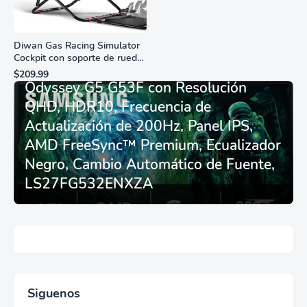
Diwan Gas Racing Simulator
Cockpit con soporte de rueda
Monitor Gamer SAMSUNG 27”
de carreras plegable y
$209.99
asiento - Logitech
Odyssey G5 G53F con Resolución
G29/920/923/27/25,
QHD, HDR10, Frecuencia de
Thrustmaster
T248/X/T300RS/T150/458/TX
Actualización de 200Hz, Panel IPS,
AMD FreeSync™ Premium, Ecualizador
Negro, Cambio Automático de Fuente,
LS27FG532ENXZA
Siguenos