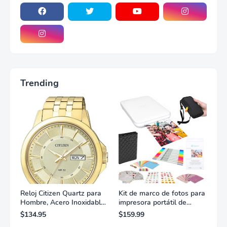
Trending
Reloj Citizen Quartz para
Kit de marco de fotos para
Hombre, Acero Inoxidable,
impresora portátil de
Clásico, Dorado
fotografías y vídeos
$134.95
$159.99
Lifeprint 3x4,5 (blanca)