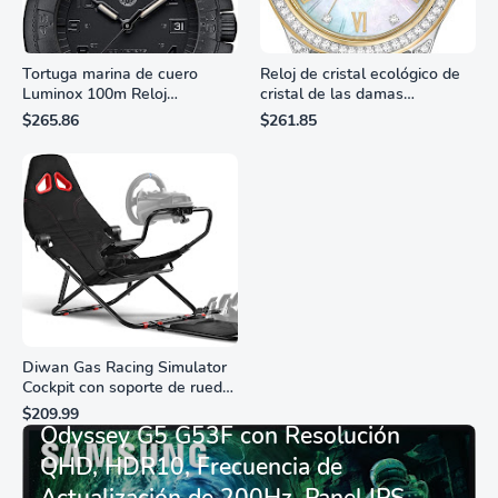
Tortuga marina de cuero
Reloj de cristal ecológico de
Luminox 100m Reloj
cristal de las damas
analógico de cuarzo
ciudadanas, 3 manos,
$265.86
$261.85
resistente al agua
marcadores de números
romanos, dial de nácar
Diwan Gas Racing Simulator
Cockpit con soporte de rueda
Monitor Gamer SAMSUNG 27”
de carreras plegable y
$209.99
asiento - Logitech
Odyssey G5 G53F con Resolución
G29/920/923/27/25,
QHD, HDR10, Frecuencia de
Thrustmaster
T248/X/T300RS/T150/458/TX