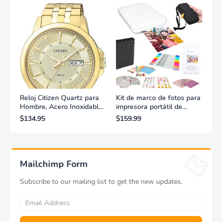
Reloj Citizen Quartz para
Kit de marco de fotos para
Hombre, Acero Inoxidable,
impresora portátil de
Clásico, Dorado
fotografías y vídeos
$134.95
$159.99
Lifeprint 3x4,5 (blanca)
Mailchimp Form
Subscribe to our mailing list to get the new updates.