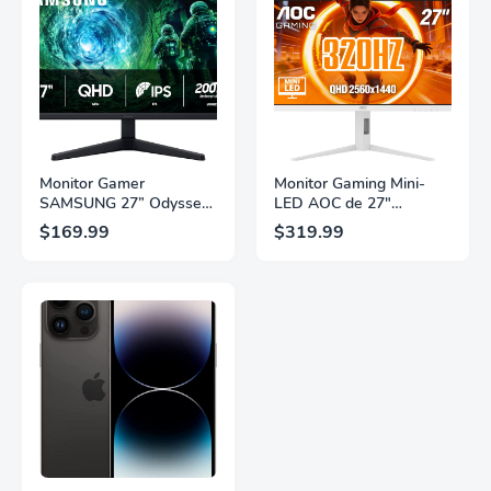
Monitor Gamer
Monitor Gaming Mini-
SAMSUNG 27” Odyssey
LED AOC de 27"
G5 G53F con Resolución
Pulgadas, QHD
$169.99
$319.99
QHD, HDR10,
2560×1440, 320Hz, 1ms
Frecuencia de
GtG, DisplayHDR, IPS,
Actualización de 200Hz,
Adaptive Sync, HDMI
Panel IPS, AMD
2.1, DisplayPort 1.4,
FreeSync™ Premium,
Soporte Ajustable en
Ecualizador Negro,
Altura, Garantía de 3
Cambio Automático de
Años Sin Puntos
Fuente,
Brillantes, Blanco,
LS27FG532ENXZA
Q27G4SLM/WS