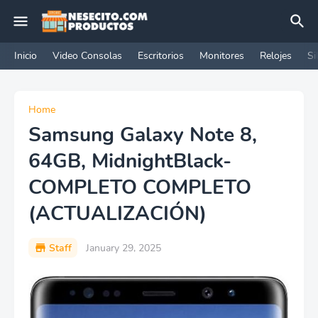
Inicio
Video Consolas
Escritorios
Monitores
Relojes
Si
Home
Samsung Galaxy Note 8,
64GB, MidnightBlack-
COMPLETO COMPLETO
(ACTUALIZACIÓN)
Staff
January 29, 2025