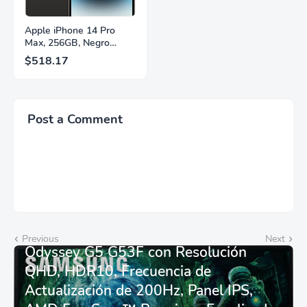
Apple iPhone 14 Pro
Max, 256GB, Negro
Espacial - Desbloqueado
$518.17
(Renovado)
Post a Comment
Monitor Gamer SAMSUNG 27”
Previous
Next
Odyssey G5 G53F con Resolución
QHD, HDR10, Frecuencia de
Actualización de 200Hz, Panel IPS,