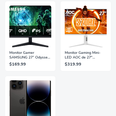
Monitor Gamer
Monitor Gaming Mini-
SAMSUNG 27” Odyssey
LED AOC de 27"
G5 G53F con Resolución
Pulgadas, QHD
$169.99
$319.99
QHD, HDR10,
2560×1440, 320Hz, 1ms
Frecuencia de
GtG, DisplayHDR, IPS,
Actualización de 200Hz,
Adaptive Sync, HDMI
Panel IPS, AMD
2.1, DisplayPort 1.4,
FreeSync™ Premium,
Soporte Ajustable en
Ecualizador Negro,
Altura, Garantía de 3
Cambio Automático de
Años Sin Puntos
Fuente,
Brillantes, Blanco,
LS27FG532ENXZA
Q27G4SLM/WS