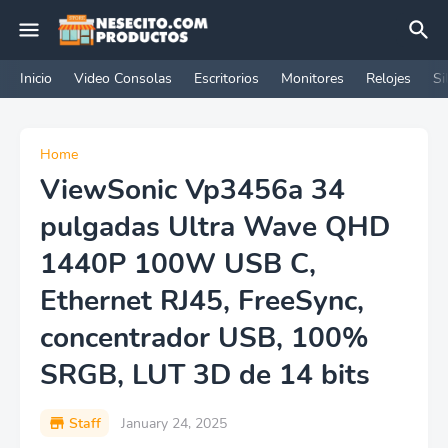
Inicio
Video Consolas
Escritorios
Monitores
Relojes
Si
Home
ViewSonic Vp3456a 34
pulgadas Ultra Wave QHD
1440P 100W USB C,
Ethernet RJ45, FreeSync,
concentrador USB, 100%
SRGB, LUT 3D de 14 bits
Staff
January 24, 2025