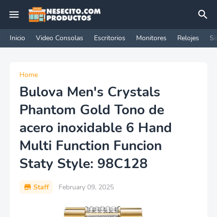
Inicio
Video Consolas
Escritorios
Monitores
Relojes
Si
Home
Bulova Men's Crystals
Phantom Gold Tono de
acero inoxidable 6 Hand
Multi Function Funcion
Staty Style: 98C128
Staff
February 09, 2025