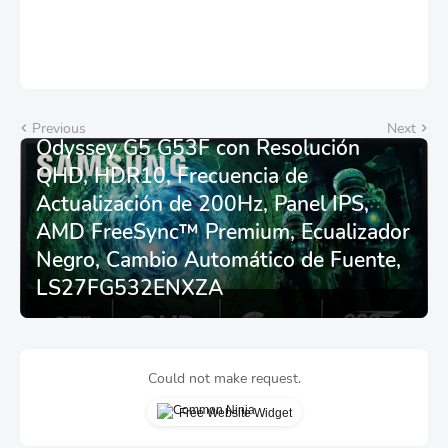
Monitor Gamer SAMSUNG 27”
Previous
Next
Odyssey G5 G53F con Resolución
QHD, HDR10, Frecuencia de
Actualización de 200Hz, Panel IPS,
AMD FreeSync™ Premium, Ecualizador
Negro, Cambio Automático de Fuente,
LS27FG532ENXZA
Could not make request.
Free Website Widget