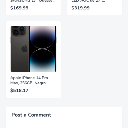
SAMSUNG 27” Odyssey
LED AOC de 27"
G5 G53F con Resolución
Pulgadas, QHD
$169.99
$319.99
QHD, HDR10,
2560×1440, 320Hz, 1ms
Frecuencia de
GtG, DisplayHDR, IPS,
Actualización de 200Hz,
Adaptive Sync, HDMI
Panel IPS, AMD
2.1, DisplayPort 1.4,
FreeSync™ Premium,
Soporte Ajustable en
Ecualizador Negro,
Altura, Garantía de 3
Cambio Automático de
Años Sin Puntos
Fuente,
Brillantes, Blanco,
LS27FG532ENXZA
Q27G4SLM/WS
Apple iPhone 14 Pro
Max, 256GB, Negro
Espacial - Desbloqueado
$518.17
(Renovado)
Post a Comment