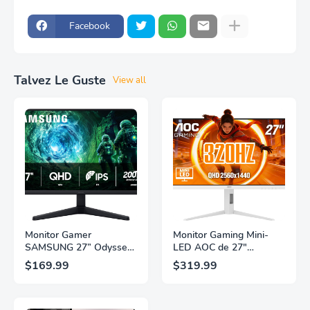
Facebook
Talvez Le Guste
View all
Monitor Gamer
Monitor Gaming Mini-
SAMSUNG 27” Odyssey
LED AOC de 27"
G5 G53F con Resolución
Pulgadas, QHD
$169.99
$319.99
QHD, HDR10,
2560×1440, 320Hz, 1ms
Frecuencia de
GtG, DisplayHDR, IPS,
Actualización de 200Hz,
Adaptive Sync, HDMI
Panel IPS, AMD
2.1, DisplayPort 1.4,