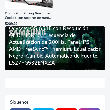
Diwan Gas Racing Simulator
Cockpit con soporte de rueda
Monitor Gamer SAMSUNG 27”
de carreras plegable y
$209.99
asiento - Logitech
Odyssey G5 G53F con Resolución
G29/920/923/27/25,
QHD, HDR10, Frecuencia de
Thrustmaster
T248/X/T300RS/T150/458/TX
Actualización de 200Hz, Panel IPS,
AMD FreeSync™ Premium, Ecualizador
Negro, Cambio Automático de Fuente,
LS27FG532ENXZA
Siguenos