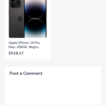
FreeSync™ Premium,
Soporte Ajustable en
Ecualizador Negro,
Altura, Garantía de 3
Cambio Automático de
Años Sin Puntos
Fuente,
Brillantes, Blanco,
LS27FG532ENXZA
Q27G4SLM/WS
Apple iPhone 14 Pro
Max, 256GB, Negro
Espacial - Desbloqueado
$518.17
(Renovado)
Post a Comment