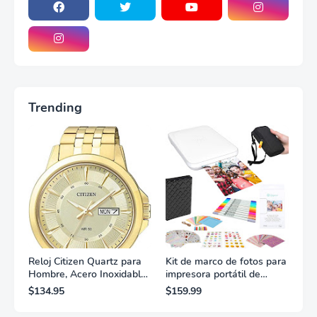
Trending
Reloj Citizen Quartz para
Kit de marco de fotos para
Hombre, Acero Inoxidable,
impresora portátil de
Clásico, Dorado
fotografías y vídeos
$134.95
$159.99
Lifeprint 3x4,5 (blanca)