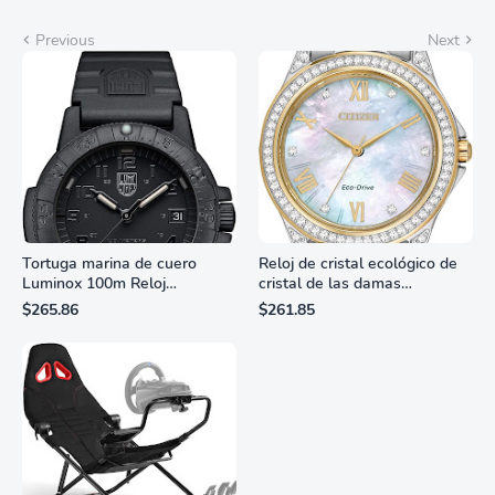
Previous
Next
Tortuga marina de cuero
Reloj de cristal ecológico de
Luminox 100m Reloj
cristal de las damas
analógico de cuarzo
ciudadanas, 3 manos,
$265.86
$261.85
resistente al agua
marcadores de números
romanos, dial de nácar