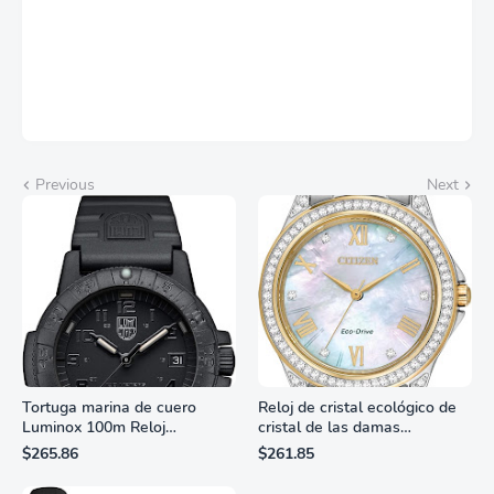
Previous
Next
Tortuga marina de cuero
Reloj de cristal ecológico de
Luminox 100m Reloj
cristal de las damas
analógico de cuarzo
ciudadanas, 3 manos,
$265.86
$261.85
resistente al agua
marcadores de números
romanos, dial de nácar