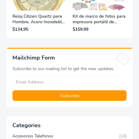
Reloj Citizen Quartz para
Kit de marco de fotos para
Hombre, Acero Inoxidable,
impresora portátil de
Clásico, Dorado
fotografías y vídeos
$134.95
$159.99
Lifeprint 3x4,5 (blanca)
Mailchimp Form
Subscribe to our mailing list to get the new updates.
Categories
Accesorios Telefonos
(10)