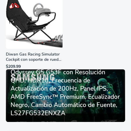
Diwan Gas Racing Simulator
Cockpit con soporte de rueda
Monitor Gamer SAMSUNG 27”
de carreras plegable y
$209.99
asiento - Logitech
Odyssey G5 G53F con Resolución
G29/920/923/27/25,
QHD, HDR10, Frecuencia de
Thrustmaster
T248/X/T300RS/T150/458/TX
Actualización de 200Hz, Panel IPS,
AMD FreeSync™ Premium, Ecualizador
Negro, Cambio Automático de Fuente,
LS27FG532ENXZA