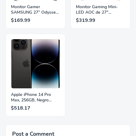
Monitor Gamer
Monitor Gaming Mini-
SAMSUNG 27” Odyssey
LED AOC de 27"
G5 G53F con Resolución
Pulgadas, QHD
$169.99
$319.99
QHD, HDR10,
2560×1440, 320Hz, 1ms
Frecuencia de
GtG, DisplayHDR, IPS,
Actualización de 200Hz,
Adaptive Sync, HDMI
Panel IPS, AMD
2.1, DisplayPort 1.4,
FreeSync™ Premium,
Soporte Ajustable en
Ecualizador Negro,
Altura, Garantía de 3
Cambio Automático de
Años Sin Puntos
Fuente,
Brillantes, Blanco,
LS27FG532ENXZA
Q27G4SLM/WS
Apple iPhone 14 Pro
Max, 256GB, Negro
Espacial - Desbloqueado
$518.17
(Renovado)
Post a Comment