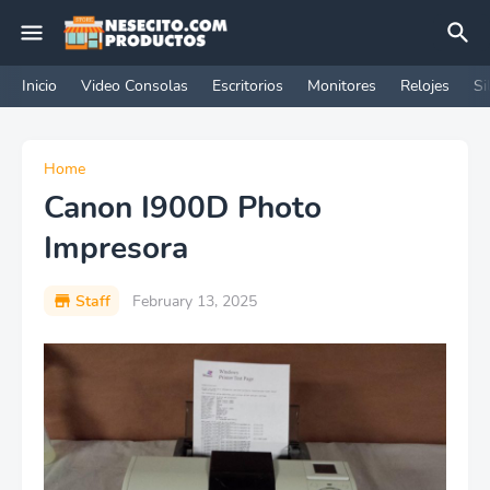
Inicio
Video Consolas
Escritorios
Monitores
Relojes
Si
Home
Canon I900D Photo
Impresora
Staff
February 13, 2025