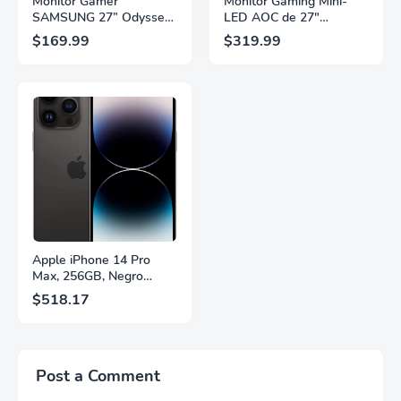
Monitor Gamer
Monitor Gaming Mini-
SAMSUNG 27” Odyssey
LED AOC de 27"
G5 G53F con Resolución
Pulgadas, QHD
$169.99
$319.99
QHD, HDR10,
2560×1440, 320Hz, 1ms
Frecuencia de
GtG, DisplayHDR, IPS,
Actualización de 200Hz,
Adaptive Sync, HDMI
Panel IPS, AMD
2.1, DisplayPort 1.4,
FreeSync™ Premium,
Soporte Ajustable en
Ecualizador Negro,
Altura, Garantía de 3
Cambio Automático de
Años Sin Puntos
Fuente,
Brillantes, Blanco,
LS27FG532ENXZA
Q27G4SLM/WS
Apple iPhone 14 Pro
Max, 256GB, Negro
Espacial - Desbloqueado
$518.17
(Renovado)
Post a Comment