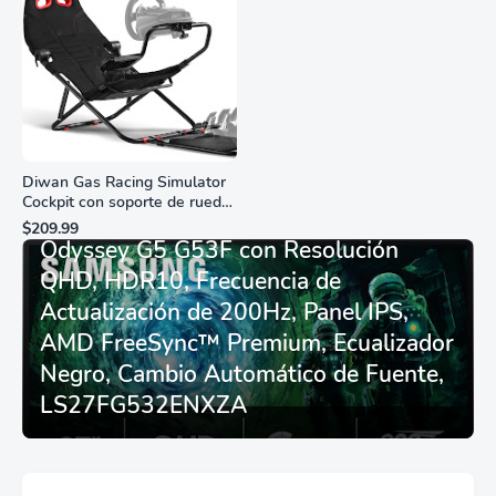
Diwan Gas Racing Simulator
Cockpit con soporte de rueda
Monitor Gamer SAMSUNG 27”
de carreras plegable y
$209.99
asiento - Logitech
Odyssey G5 G53F con Resolución
G29/920/923/27/25,
QHD, HDR10, Frecuencia de
Thrustmaster
T248/X/T300RS/T150/458/TX
Actualización de 200Hz, Panel IPS,
AMD FreeSync™ Premium, Ecualizador
Negro, Cambio Automático de Fuente,
LS27FG532ENXZA