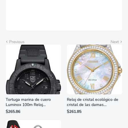
Previous
Next
Tortuga marina de cuero
Reloj de cristal ecológico de
Luminox 100m Reloj
cristal de las damas
analógico de cuarzo
ciudadanas, 3 manos,
$265.86
$261.85
resistente al agua
marcadores de números
romanos, dial de nácar