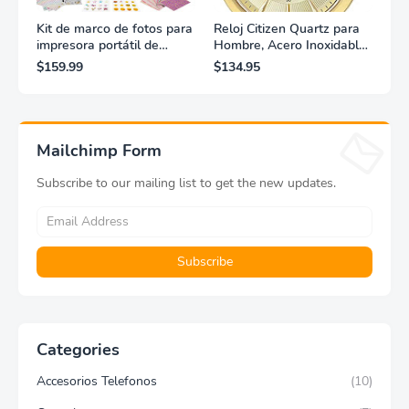
Kit de marco de fotos para
Reloj Citizen Quartz para
impresora portátil de
Hombre, Acero Inoxidable,
fotografías y vídeos
Clásico, Dorado
$159.99
$134.95
Lifeprint 3x4,5 (blanca)
Mailchimp Form
Subscribe to our mailing list to get the new updates.
Categories
Accesorios Telefonos
(10)