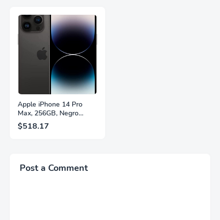
Actualización de 200Hz,
Adaptive Sync, HDMI
Panel IPS, AMD
2.1, DisplayPort 1.4,
FreeSync™ Premium,
Soporte Ajustable en
Ecualizador Negro,
Altura, Garantía de 3
Cambio Automático de
Años Sin Puntos
Fuente,
Brillantes, Blanco,
LS27FG532ENXZA
Q27G4SLM/WS
Apple iPhone 14 Pro
Max, 256GB, Negro
Espacial - Desbloqueado
$518.17
(Renovado)
Post a Comment