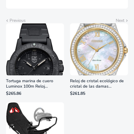
Previous
Next
Tortuga marina de cuero
Reloj de cristal ecológico de
Luminox 100m Reloj
cristal de las damas
analógico de cuarzo
ciudadanas, 3 manos,
$265.86
$261.85
resistente al agua
marcadores de números
romanos, dial de nácar