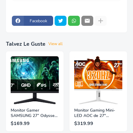
Facebook
Talvez Le Guste
View all
Monitor Gamer
Monitor Gaming Mini-
SAMSUNG 27” Odyssey
LED AOC de 27"
G5 G53F con Resolución
Pulgadas, QHD
$169.99
$319.99
QHD, HDR10,
2560×1440, 320Hz, 1ms
Frecuencia de
GtG, DisplayHDR, IPS,