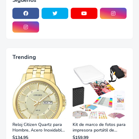
Siguenos
Trending
Reloj Citizen Quartz para
Kit de marco de fotos para
Hombre, Acero Inoxidable,
impresora portátil de
Clásico, Dorado
fotografías y vídeos
$134.95
$159.99