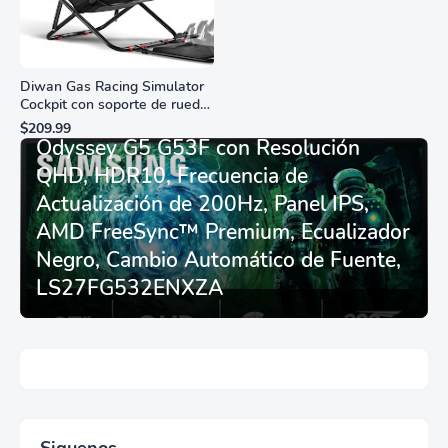
Diwan Gas Racing Simulator
Cockpit con soporte de rueda
Monitor Gamer SAMSUNG 27”
de carreras plegable y
$209.99
asiento - Logitech
Odyssey G5 G53F con Resolución
G29/920/923/27/25,
QHD, HDR10, Frecuencia de
Thrustmaster
T248/X/T300RS/T150/458/TX
Actualización de 200Hz, Panel IPS,
AMD FreeSync™ Premium, Ecualizador
Negro, Cambio Automático de Fuente,
LS27FG532ENXZA