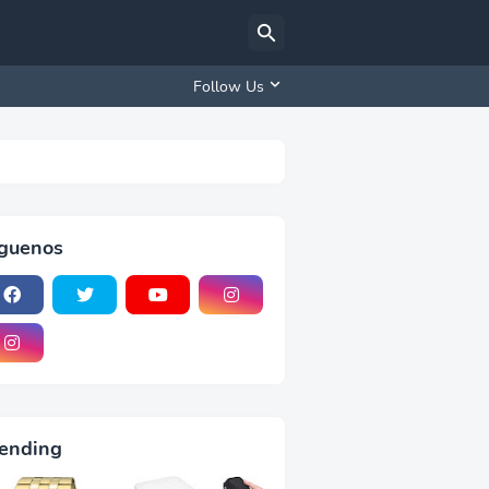
Follow Us
iguenos
ending