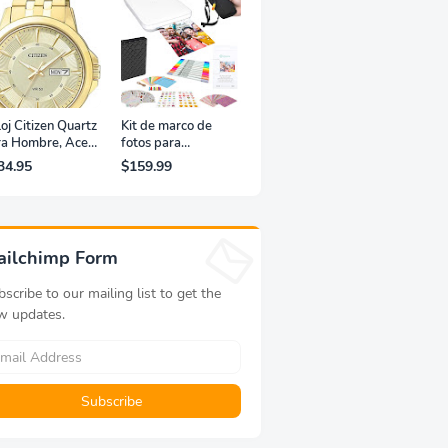
oj Citizen Quartz
Kit de marco de
ra Hombre, Acero
fotos para
xidable, Clásico,
impresora portátil
34.95
$159.99
rado
de fotografías y
vídeos Lifeprint
3x4,5 (blanca)
ailchimp Form
scribe to our mailing list to get the
w updates.