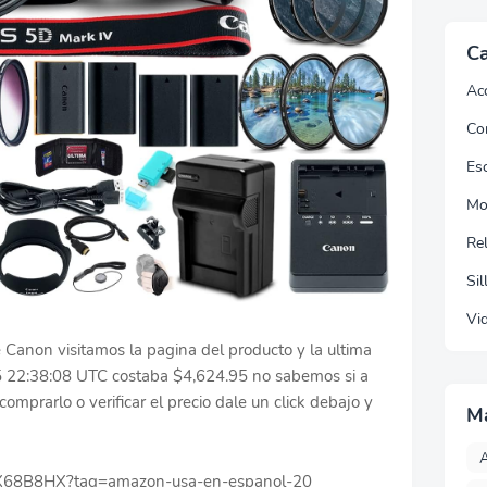
Ca
Ac
Co
Esc
Mo
Re
Sil
Vi
anon visitamos la pagina del producto y la ultima
5 22:38:08 UTC costaba $4,624.95 no sabemos si a
omprarlo o verificar el precio dale un click debajo y
M
A
9X68B8HX?tag=amazon-usa-en-espanol-20