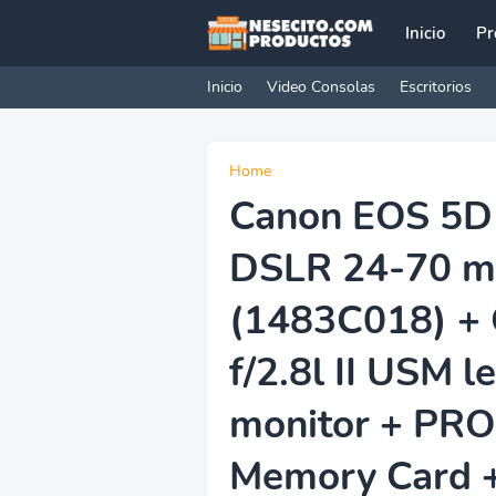
Inicio
Pr
Inicio
Video Consolas
Escritorios
Home
Canon EOS 5D
DSLR 24-70 mm
(1483C018) +
f/2.8l II USM 
monitor + PRO
Memory Card + 