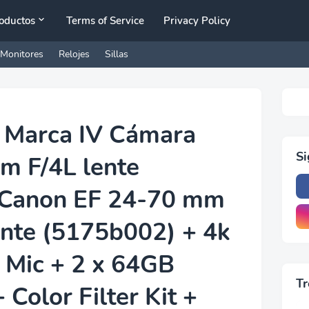
oductos
Terms of Service
Privacy Policy
Monitores
Relojes
Sillas
 Marca IV Cámara
S
 F/4L lente
 Canon EF 24-70 mm
lente (5175b002) + 4k
 Mic + 2 x 64GB
Tr
Color Filter Kit +