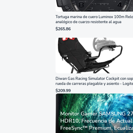
Tortuga marina de cuero Luminox 100m Relo
analógico de cuarzo resistente al agua
$265.86
Diwan Gas Racing Simulator Cockpit con sop
rueda de carreras plegable y asiento - Logit
G29/920/923/27/25, Thrustmaster
$209.99
T248/X/T300RS/T150/458/TX
Monitor Gamer SAMSUNG 27”
HDR10, Frecuencia de Actual
FreeSync™ Premium, Ecualiza