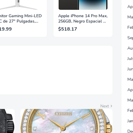
Ap
itor Gaming Mini-LED
Apple iPhone 14 Pro Max,
Ma
 de 27" Pulgadas,
256GB, Negro Espacial -
 2560×1440, 320Hz,
Desbloqueado
Fe
19.99
$518.17
 GtG, DisplayHDR,
(Renovado)
, Adaptive Sync, HDMI
Se
 DisplayPort 1.4,
orte Ajustable en
Au
ura, Garantía de 3
s Sin Puntos
Ju
llantes, Blanco,
Ju
7G4SLM/WS
Ma
Ap
Ma
Next
Fe
Ja
De