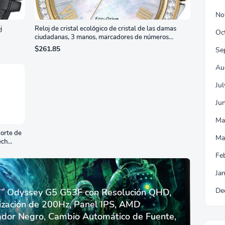
No
j
Reloj de cristal ecológico de cristal de las damas
Oc
ciudadanas, 3 manos, marcadores de números
romanos, dial de nácar
$261.85
Se
Au
Ju
Ju
Ma
orte de
Ma
ech
Fe
Ja
De
 Odyssey G5 G53F con Resolución QHD,
ización de 200Hz, Panel IPS, AMD
dor Negro, Cambio Automático de Fuente,