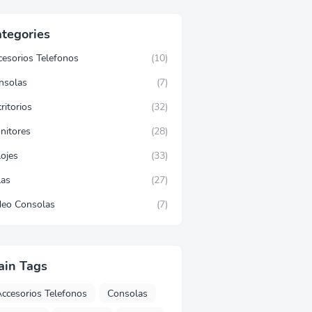
tegories
cesorios Telefonos
(10)
nsolas
(7)
ritorios
(32)
nitores
(28)
lojes
(33)
las
(27)
deo Consolas
(7)
ain Tags
ccesorios Telefonos
Consolas