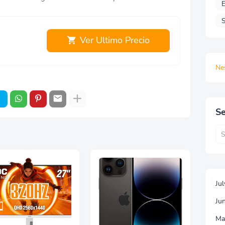
E
S
Ver Ultimo Precio
Ne
Se
Ju
Ju
Ma