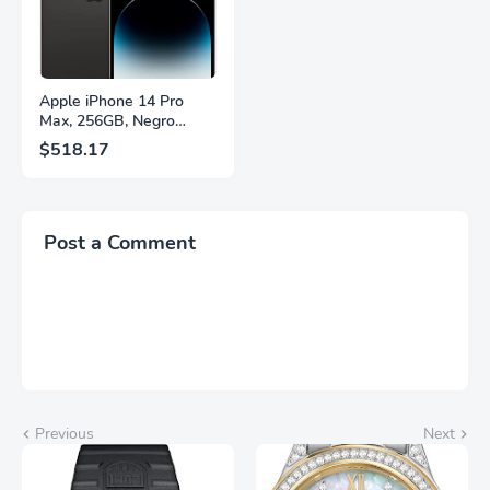
LS27FG532ENXZA
Q27G4SLM/WS
Apple iPhone 14 Pro
Max, 256GB, Negro
Espacial - Desbloqueado
$518.17
(Renovado)
Post a Comment
Previous
Next