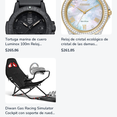
Tortuga marina de cuero
Reloj de cristal ecológico de
Luminox 100m Reloj
cristal de las damas
analógico de cuarzo
ciudadanas, 3 manos,
$265.86
$261.85
resistente al agua
marcadores de números
romanos, dial de nácar
Diwan Gas Racing Simulator
Cockpit con soporte de rueda