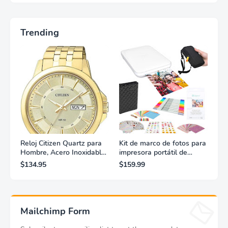
Trending
Reloj Citizen Quartz para
Kit de marco de fotos para
Hombre, Acero Inoxidable,
impresora portátil de
Clásico, Dorado
fotografías y vídeos
$134.95
$159.99
Lifeprint 3x4,5 (blanca)
Mailchimp Form