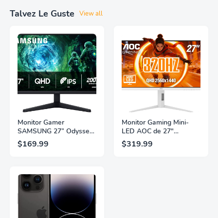
Talvez Le Guste
View all
Monitor Gamer
Monitor Gaming Mini-
SAMSUNG 27” Odyssey
LED AOC de 27"
G5 G53F con Resolución
Pulgadas, QHD
$169.99
$319.99
QHD, HDR10,
2560×1440, 320Hz, 1ms
Frecuencia de
GtG, DisplayHDR, IPS,
Actualización de 200Hz,
Adaptive Sync, HDMI
Panel IPS, AMD
2.1, DisplayPort 1.4,
FreeSync™ Premium,
Soporte Ajustable en
Ecualizador Negro,
Altura, Garantía de 3
Cambio Automático de
Años Sin Puntos
Fuente,
Brillantes, Blanco,