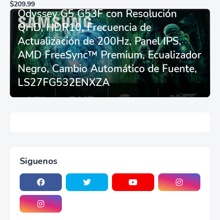
Monitor Gamer SAMSUNG 27”
de carreras plegable y
$209.99
asiento - Logitech
Odyssey G5 G53F con Resolución
G29/920/923/27/25,
QHD, HDR10, Frecuencia de
Thrustmaster
T248/X/T300RS/T150/458/TX
Actualización de 200Hz, Panel IPS,
AMD FreeSync™ Premium, Ecualizador
Negro, Cambio Automático de Fuente,
LS27FG532ENXZA
Siguenos