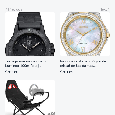
Previous
Next
Tortuga marina de cuero
Reloj de cristal ecológico de
Luminox 100m Reloj
cristal de las damas
analógico de cuarzo
ciudadanas, 3 manos,
$265.86
$261.85
resistente al agua
marcadores de números
romanos, dial de nácar