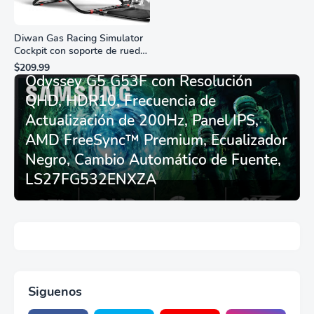
Diwan Gas Racing Simulator
Cockpit con soporte de rueda
Monitor Gamer SAMSUNG 27”
de carreras plegable y
$209.99
asiento - Logitech
Odyssey G5 G53F con Resolución
G29/920/923/27/25,
QHD, HDR10, Frecuencia de
Thrustmaster
T248/X/T300RS/T150/458/TX
Actualización de 200Hz, Panel IPS,
AMD FreeSync™ Premium, Ecualizador
Negro, Cambio Automático de Fuente,
LS27FG532ENXZA
Siguenos