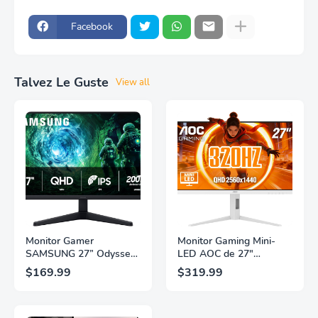
Facebook
Talvez Le Guste
View all
Monitor Gamer
Monitor Gaming Mini-
SAMSUNG 27” Odyssey
LED AOC de 27"
G5 G53F con Resolución
Pulgadas, QHD
$169.99
$319.99
QHD, HDR10,
2560×1440, 320Hz, 1ms
Frecuencia de
GtG, DisplayHDR, IPS,
Actualización de 200Hz,
Adaptive Sync, HDMI
Panel IPS, AMD
2.1, DisplayPort 1.4,