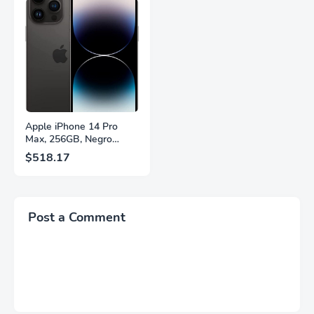
FreeSync™ Premium,
Soporte Ajustable en
Ecualizador Negro,
Altura, Garantía de 3
Cambio Automático de
Años Sin Puntos
Fuente,
Brillantes, Blanco,
LS27FG532ENXZA
Q27G4SLM/WS
Apple iPhone 14 Pro
Max, 256GB, Negro
Espacial - Desbloqueado
$518.17
(Renovado)
Post a Comment