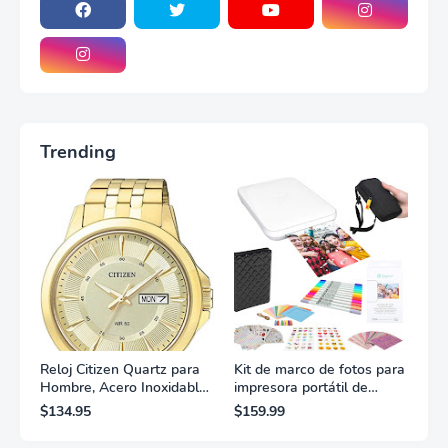
Trending
Reloj Citizen Quartz para
Kit de marco de fotos para
Hombre, Acero Inoxidable,
impresora portátil de
Clásico, Dorado
fotografías y vídeos
$134.95
$159.99
Lifeprint 3x4,5 (blanca)