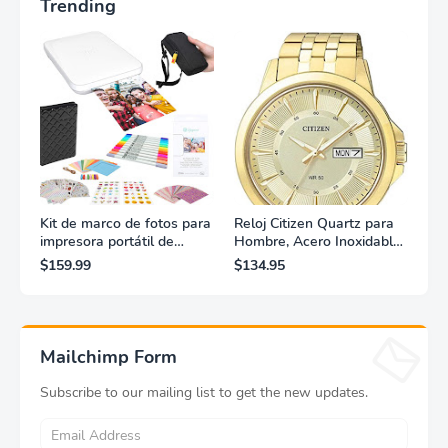
Trending
Kit de marco de fotos para
Reloj Citizen Quartz para
impresora portátil de
Hombre, Acero Inoxidable,
fotografías y vídeos
Clásico, Dorado
$159.99
$134.95
Lifeprint 3x4,5 (blanca)
Mailchimp Form
Subscribe to our mailing list to get the new updates.