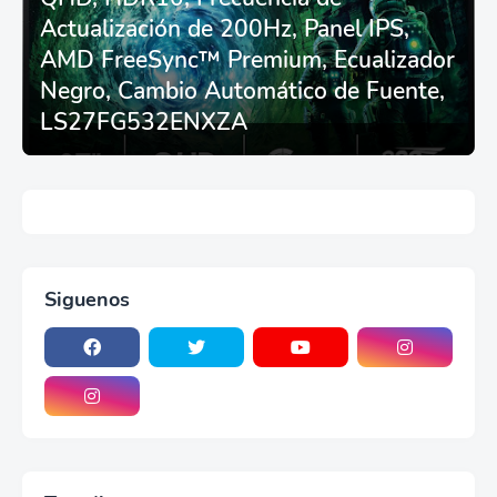
T248/X/T300RS/T150/458/TX
Actualización de 200Hz, Panel IPS,
AMD FreeSync™ Premium, Ecualizador
Negro, Cambio Automático de Fuente,
LS27FG532ENXZA
Siguenos