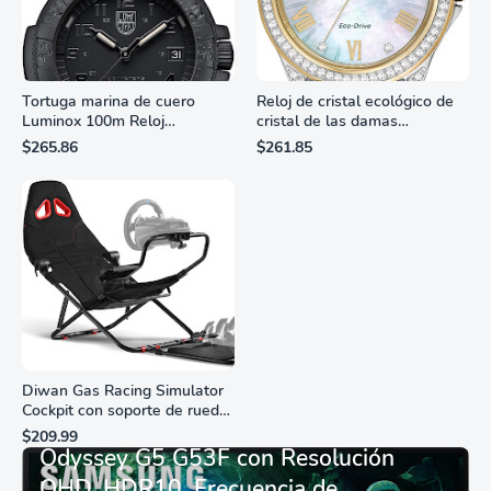
Tortuga marina de cuero
Reloj de cristal ecológico de
Luminox 100m Reloj
cristal de las damas
analógico de cuarzo
ciudadanas, 3 manos,
$265.86
$261.85
resistente al agua
marcadores de números
romanos, dial de nácar
Diwan Gas Racing Simulator
Cockpit con soporte de rueda
Monitor Gamer SAMSUNG 27”
de carreras plegable y
$209.99
asiento - Logitech
Odyssey G5 G53F con Resolución
G29/920/923/27/25,
QHD, HDR10, Frecuencia de
Thrustmaster