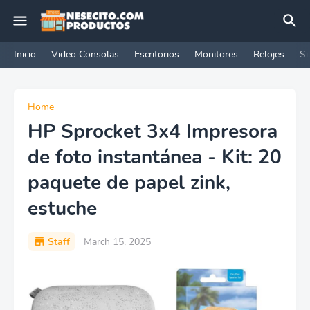
Inicio
Video Consolas
Escritorios
Monitores
Relojes
Si
Home
HP Sprocket 3x4 Impresora
de foto instantánea - Kit: 20
paquete de papel zink,
estuche
Staff
March 15, 2025