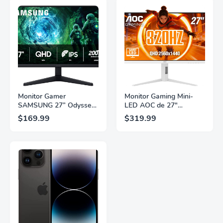
Monitor Gamer
Monitor Gaming Mini-
SAMSUNG 27” Odyssey
LED AOC de 27"
G5 G53F con Resolución
Pulgadas, QHD
$169.99
$319.99
QHD, HDR10,
2560×1440, 320Hz, 1ms
Frecuencia de
GtG, DisplayHDR, IPS,
Actualización de 200Hz,
Adaptive Sync, HDMI
Panel IPS, AMD
2.1, DisplayPort 1.4,
FreeSync™ Premium,
Soporte Ajustable en
Ecualizador Negro,
Altura, Garantía de 3
Cambio Automático de
Años Sin Puntos
Fuente,
Brillantes, Blanco,
LS27FG532ENXZA
Q27G4SLM/WS