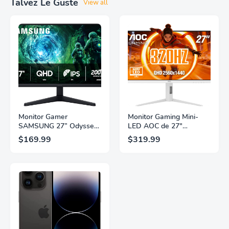
Talvez Le Guste
View all
Monitor Gamer
Monitor Gaming Mini-
SAMSUNG 27” Odyssey
LED AOC de 27"
G5 G53F con Resolución
Pulgadas, QHD
$169.99
$319.99
QHD, HDR10,
2560×1440, 320Hz, 1ms
Frecuencia de
GtG, DisplayHDR, IPS,
Actualización de 200Hz,
Adaptive Sync, HDMI
Panel IPS, AMD
2.1, DisplayPort 1.4,
FreeSync™ Premium,
Soporte Ajustable en
Ecualizador Negro,
Altura, Garantía de 3
Cambio Automático de
Años Sin Puntos
Fuente,
Brillantes, Blanco,
LS27FG532ENXZA
Q27G4SLM/WS