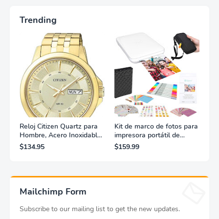
Trending
Reloj Citizen Quartz para
Kit de marco de fotos para
Hombre, Acero Inoxidable,
impresora portátil de
Clásico, Dorado
fotografías y vídeos
$134.95
$159.99
Lifeprint 3x4,5 (blanca)
Mailchimp Form
Subscribe to our mailing list to get the new updates.