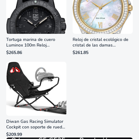
Tortuga marina de cuero
Reloj de cristal ecológico de
Luminox 100m Reloj
cristal de las damas
analógico de cuarzo
ciudadanas, 3 manos,
$265.86
$261.85
resistente al agua
marcadores de números
romanos, dial de nácar
Diwan Gas Racing Simulator
Cockpit con soporte de rueda
Monitor Gamer SAMSUNG 27”
de carreras plegable y
$209.99
asiento - Logitech