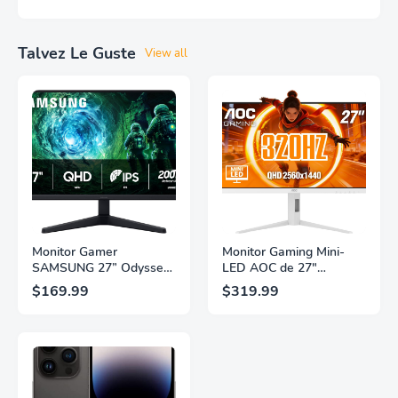
Talvez Le Guste
View all
Monitor Gamer
Monitor Gaming Mini-
SAMSUNG 27” Odyssey
LED AOC de 27"
G5 G53F con Resolución
Pulgadas, QHD
$169.99
$319.99
QHD, HDR10,
2560×1440, 320Hz, 1ms
Frecuencia de
GtG, DisplayHDR, IPS,
Actualización de 200Hz,
Adaptive Sync, HDMI
Panel IPS, AMD
2.1, DisplayPort 1.4,
FreeSync™ Premium,
Soporte Ajustable en
Ecualizador Negro,
Altura, Garantía de 3
Cambio Automático de
Años Sin Puntos