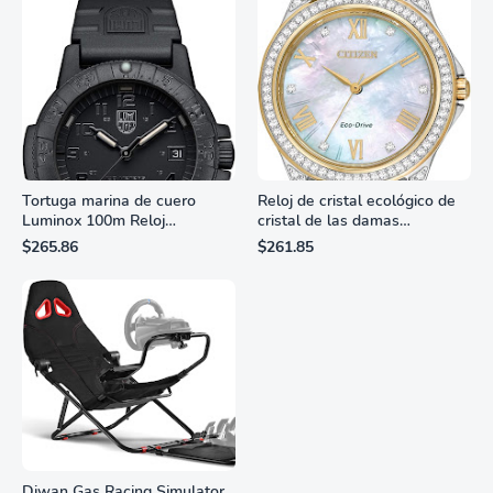
Tortuga marina de cuero
Reloj de cristal ecológico de
Luminox 100m Reloj
cristal de las damas
analógico de cuarzo
ciudadanas, 3 manos,
$265.86
$261.85
resistente al agua
marcadores de números
romanos, dial de nácar
Diwan Gas Racing Simulator