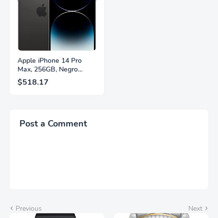
Fuente,
Brillantes, Blanco,
LS27FG532ENXZA
Q27G4SLM/WS
Apple iPhone 14 Pro
Max, 256GB, Negro
Espacial - Desbloqueado
$518.17
(Renovado)
Post a Comment
Previous
Next