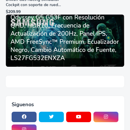
Cockpit con soporte de rueda
Monitor Gamer SAMSUNG 27”
de carreras plegable y
$209.99
asiento - Logitech
Odyssey G5 G53F con Resolución
G29/920/923/27/25,
QHD, HDR10, Frecuencia de
Thrustmaster
T248/X/T300RS/T150/458/TX
Actualización de 200Hz, Panel IPS,
AMD FreeSync™ Premium, Ecualizador
Negro, Cambio Automático de Fuente,
LS27FG532ENXZA
Siguenos