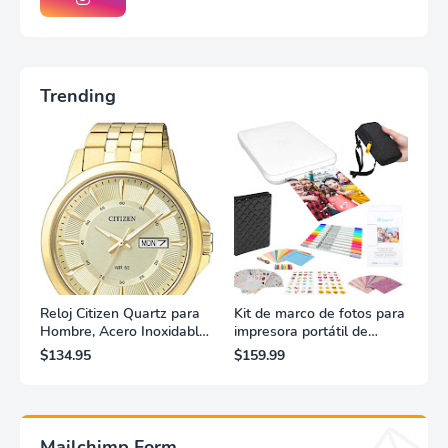
Trending
Reloj Citizen Quartz para
Kit de marco de fotos para
Hombre, Acero Inoxidable,
impresora portátil de
Clásico, Dorado
fotografías y vídeos
$134.95
$159.99
Lifeprint 3x4,5 (blanca)
Mailchimp Form