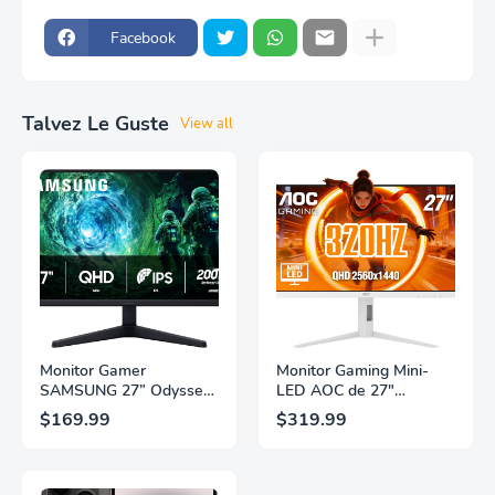
Facebook
Talvez Le Guste
View all
Monitor Gamer
Monitor Gaming Mini-
SAMSUNG 27” Odyssey
LED AOC de 27"
G5 G53F con Resolución
Pulgadas, QHD
$169.99
$319.99
QHD, HDR10,
2560×1440, 320Hz, 1ms
Frecuencia de
GtG, DisplayHDR, IPS,
Actualización de 200Hz,
Adaptive Sync, HDMI
Panel IPS, AMD
2.1, DisplayPort 1.4,