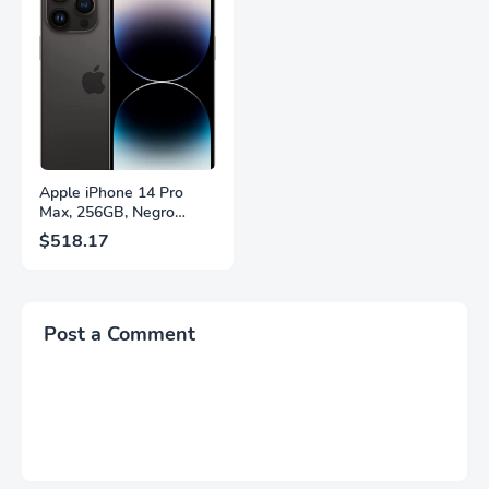
FreeSync™ Premium,
Soporte Ajustable en
Ecualizador Negro,
Altura, Garantía de 3
Cambio Automático de
Años Sin Puntos
Fuente,
Brillantes, Blanco,
LS27FG532ENXZA
Q27G4SLM/WS
Apple iPhone 14 Pro
Max, 256GB, Negro
Espacial - Desbloqueado
$518.17
(Renovado)
Post a Comment