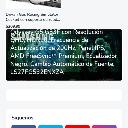
Diwan Gas Racing Simulator
Cockpit con soporte de rueda
Monitor Gamer SAMSUNG 27”
de carreras plegable y
$209.99
asiento - Logitech
Odyssey G5 G53F con Resolución
G29/920/923/27/25,
QHD, HDR10, Frecuencia de
Thrustmaster
T248/X/T300RS/T150/458/TX
Actualización de 200Hz, Panel IPS,
AMD FreeSync™ Premium, Ecualizador
Negro, Cambio Automático de Fuente,
LS27FG532ENXZA
Siguenos