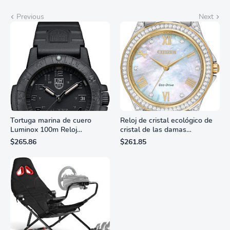
Previous
Next
Tortuga marina de cuero
Reloj de cristal ecológico de
Luminox 100m Reloj
cristal de las damas
analógico de cuarzo
ciudadanas, 3 manos,
$265.86
$261.85
resistente al agua
marcadores de números
romanos, dial de nácar