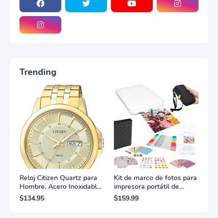
Trending
Reloj Citizen Quartz para
Kit de marco de fotos para
Hombre, Acero Inoxidable,
impresora portátil de
Clásico, Dorado
fotografías y vídeos
$134.95
$159.99
Lifeprint 3x4,5 (blanca)