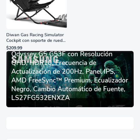
Diwan Gas Racing Simulator
Cockpit con soporte de rueda
Monitor Gamer SAMSUNG 27”
de carreras plegable y
$209.99
asiento - Logitech
Odyssey G5 G53F con Resolución
G29/920/923/27/25,
QHD, HDR10, Frecuencia de
Thrustmaster
T248/X/T300RS/T150/458/TX
Actualización de 200Hz, Panel IPS,
AMD FreeSync™ Premium, Ecualizador
Negro, Cambio Automático de Fuente,
LS27FG532ENXZA