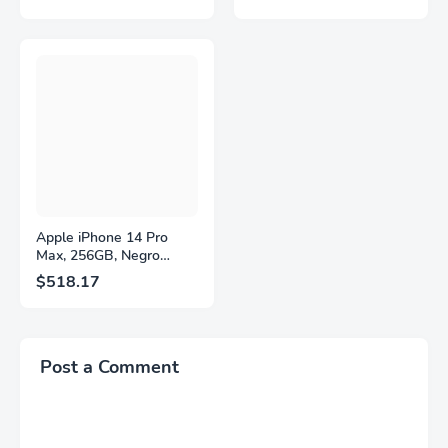
QHD, HDR10,
2560×1440, 320Hz, 1ms
Frecuencia de
GtG, DisplayHDR, IPS,
Actualización de 200Hz,
Adaptive Sync, HDMI
Panel IPS, AMD
2.1, DisplayPort 1.4,
FreeSync™ Premium,
Soporte Ajustable en
Ecualizador Negro,
Altura, Garantía de 3
Cambio Automático de
Años Sin Puntos
Fuente,
Brillantes, Blanco,
LS27FG532ENXZA
Q27G4SLM/WS
Apple iPhone 14 Pro
Max, 256GB, Negro
Espacial - Desbloqueado
$518.17
(Renovado)
Post a Comment