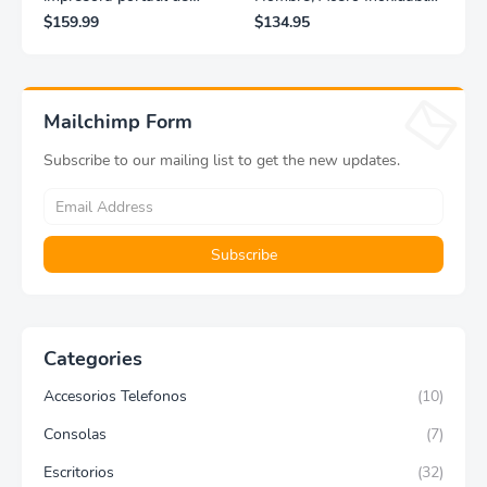
fotografías y vídeos
Clásico, Dorado
$159.99
$134.95
Lifeprint 3x4,5 (blanca)
Mailchimp Form
Subscribe to our mailing list to get the new updates.
Categories
Accesorios Telefonos
(10)
Consolas
(7)
Escritorios
(32)