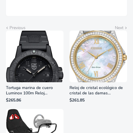
Previous
Next
Tortuga marina de cuero
Reloj de cristal ecológico de
Luminox 100m Reloj
cristal de las damas
analógico de cuarzo
ciudadanas, 3 manos,
$265.86
$261.85
resistente al agua
marcadores de números
romanos, dial de nácar