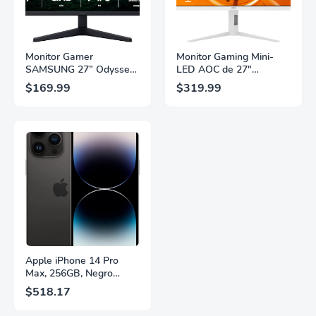
Monitor Gamer
Monitor Gaming Mini-
SAMSUNG 27” Odyssey
LED AOC de 27"
G5 G53F con Resolución
Pulgadas, QHD
$169.99
$319.99
QHD, HDR10,
2560×1440, 320Hz, 1ms
Frecuencia de
GtG, DisplayHDR, IPS,
Actualización de 200Hz,
Adaptive Sync, HDMI
Panel IPS, AMD
2.1, DisplayPort 1.4,
FreeSync™ Premium,
Soporte Ajustable en
Ecualizador Negro,
Altura, Garantía de 3
Cambio Automático de
Años Sin Puntos
Fuente,
Brillantes, Blanco,
LS27FG532ENXZA
Q27G4SLM/WS
Apple iPhone 14 Pro
Max, 256GB, Negro
Espacial - Desbloqueado
$518.17
(Renovado)