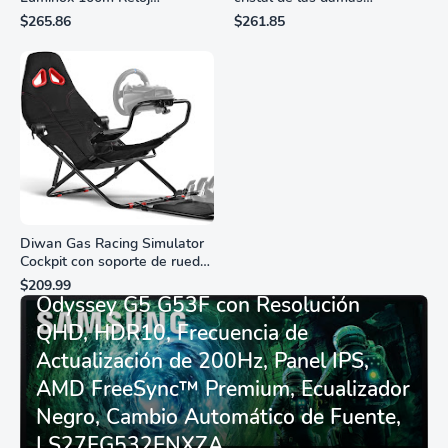
analógico de cuarzo
ciudadanas, 3 manos,
$265.86
$261.85
resistente al agua
marcadores de números
romanos, dial de nácar
Diwan Gas Racing Simulator
Cockpit con soporte de rueda
Monitor Gamer SAMSUNG 27”
de carreras plegable y
$209.99
asiento - Logitech
Odyssey G5 G53F con Resolución
G29/920/923/27/25,
QHD, HDR10, Frecuencia de
Thrustmaster
T248/X/T300RS/T150/458/TX
Actualización de 200Hz, Panel IPS,
AMD FreeSync™ Premium, Ecualizador
Negro, Cambio Automático de Fuente,
LS27FG532ENXZA