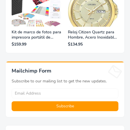
Kit de marco de fotos para
Reloj Citizen Quartz para
impresora portátil de
Hombre, Acero Inoxidable,
fotografías y vídeos
Clásico, Dorado
$159.99
$134.95
Lifeprint 3x4,5 (blanca)
Mailchimp Form
Subscribe to our mailing list to get the new updates.