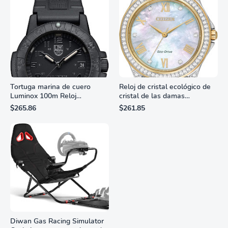
Tortuga marina de cuero
Reloj de cristal ecológico de
Luminox 100m Reloj
cristal de las damas
analógico de cuarzo
ciudadanas, 3 manos,
$265.86
$261.85
resistente al agua
marcadores de números
romanos, dial de nácar
Diwan Gas Racing Simulator