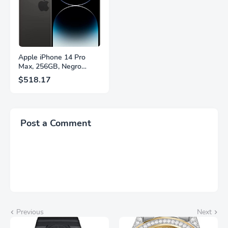
Fuente,
Brillantes, Blanco,
LS27FG532ENXZA
Q27G4SLM/WS
Apple iPhone 14 Pro
Max, 256GB, Negro
Espacial - Desbloqueado
$518.17
(Renovado)
Post a Comment
Previous
Next