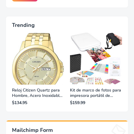
Trending
Reloj Citizen Quartz para
Kit de marco de fotos para
Hombre, Acero Inoxidable,
impresora portátil de
Clásico, Dorado
fotografías y vídeos
$134.95
$159.99
Lifeprint 3x4,5 (blanca)
Mailchimp Form