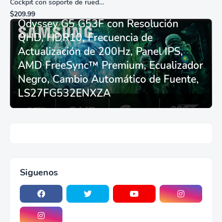
Cockpit con soporte de rueda
Monitor Gamer SAMSUNG 27”
de carreras plegable y
$209.99
asiento - Logitech
Odyssey G5 G53F con Resolución
G29/920/923/27/25,
QHD, HDR10, Frecuencia de
Thrustmaster
T248/X/T300RS/T150/458/TX
Actualización de 200Hz, Panel IPS,
AMD FreeSync™ Premium, Ecualizador
Negro, Cambio Automático de Fuente,
LS27FG532ENXZA
Siguenos