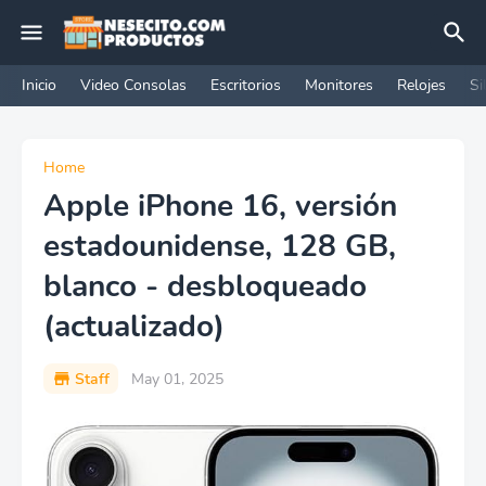
Inicio
Video Consolas
Escritorios
Monitores
Relojes
Si
Home
Apple iPhone 16, versión
estadounidense, 128 GB,
blanco - desbloqueado
(actualizado)
Staff
May 01, 2025