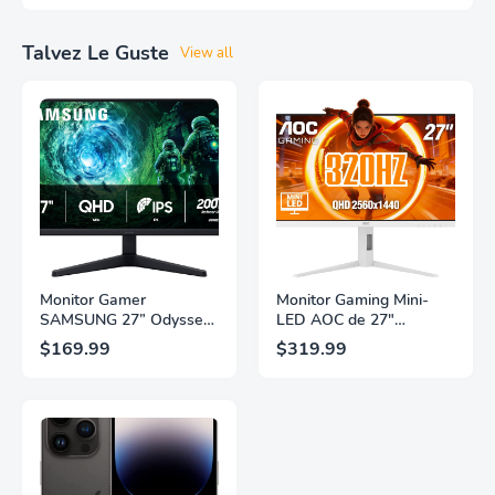
Talvez Le Guste
View all
Monitor Gamer
Monitor Gaming Mini-
SAMSUNG 27” Odyssey
LED AOC de 27"
G5 G53F con Resolución
Pulgadas, QHD
$169.99
$319.99
QHD, HDR10,
2560×1440, 320Hz, 1ms
Frecuencia de
GtG, DisplayHDR, IPS,
Actualización de 200Hz,
Adaptive Sync, HDMI
Panel IPS, AMD
2.1, DisplayPort 1.4,
FreeSync™ Premium,
Soporte Ajustable en
Ecualizador Negro,
Altura, Garantía de 3
Cambio Automático de
Años Sin Puntos