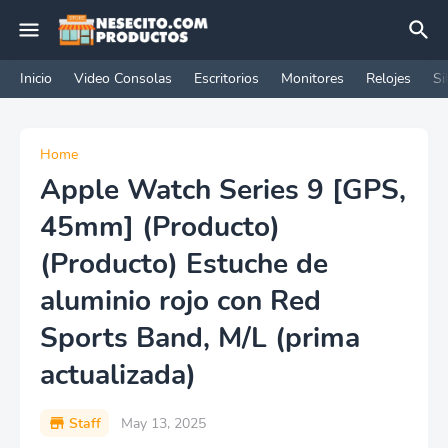
Inicio
Video Consolas
Escritorios
Monitores
Relojes
Si
Home
Apple Watch Series 9 [GPS,
45mm] (Producto)
(Producto) Estuche de
aluminio rojo con Red
Sports Band, M/L (prima
actualizada)
Staff
May 13, 2025