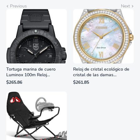
Previous
Next
Tortuga marina de cuero
Reloj de cristal ecológico de
Luminox 100m Reloj
cristal de las damas
analógico de cuarzo
ciudadanas, 3 manos,
$265.86
$261.85
resistente al agua
marcadores de números
romanos, dial de nácar