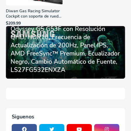
Diwan Gas Racing Simulator
Cockpit con soporte de rueda
Monitor Gamer SAMSUNG 27”
de carreras plegable y
$209.99
asiento - Logitech
Odyssey G5 G53F con Resolución
G29/920/923/27/25,
QHD, HDR10, Frecuencia de
Thrustmaster
T248/X/T300RS/T150/458/TX
Actualización de 200Hz, Panel IPS,
AMD FreeSync™ Premium, Ecualizador
Negro, Cambio Automático de Fuente,
LS27FG532ENXZA
Siguenos