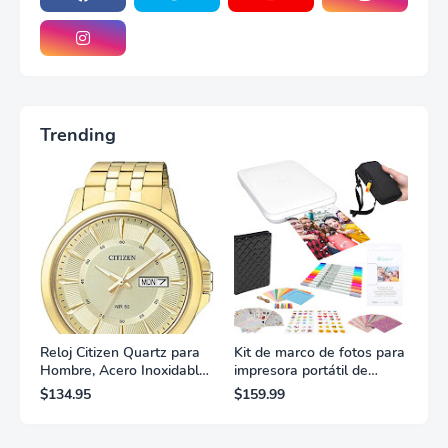
Trending
Reloj Citizen Quartz para
Kit de marco de fotos para
Hombre, Acero Inoxidable,
impresora portátil de
Clásico, Dorado
fotografías y vídeos
$134.95
$159.99
Lifeprint 3x4,5 (blanca)