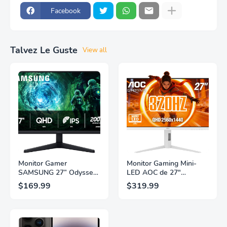
Facebook
Talvez Le Guste
View all
Monitor Gamer
Monitor Gaming Mini-
SAMSUNG 27” Odyssey
LED AOC de 27"
G5 G53F con Resolución
Pulgadas, QHD
$169.99
$319.99
QHD, HDR10,
2560×1440, 320Hz, 1ms
Frecuencia de
GtG, DisplayHDR, IPS,
Actualización de 200Hz,
Adaptive Sync, HDMI
Panel IPS, AMD
2.1, DisplayPort 1.4,