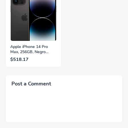
FreeSync™ Premium,
Soporte Ajustable en
Ecualizador Negro,
Altura, Garantía de 3
Cambio Automático de
Años Sin Puntos
Fuente,
Brillantes, Blanco,
LS27FG532ENXZA
Q27G4SLM/WS
Apple iPhone 14 Pro
Max, 256GB, Negro
Espacial - Desbloqueado
$518.17
(Renovado)
Post a Comment